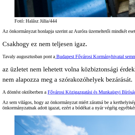
Fotó
:
Halász Júlia/444
Az önkormányzat honlapja szerint az Auróra üzemeltetői mindkét eset
Csakhogy ez nem teljesen igaz.
Tavaly augusztusban pont a
Budapest Fővárosi Kormányhivatal semmis
az üzletet nem lehetett volna közbiztonsági érde
nem alapozza meg a szórakozóhelyek bezárását.
A döntést októberben a
Fővárosi Közigazgatási és Munkaügyi Bírósá
Az sem világos, hogy az önkormányzat miért záratná be a kerthelyiséget
önkormányzatnak adott igazat, ezért a bódékat a nyár végéig egyébként