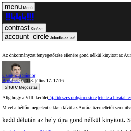
Menü
Kinézet
Jelentkezz be!
Az önkormányzat fenyegetőzése ellenére gond nélkül kinyitott az Au
Czinkóczi Sándor
Budapest
2018. július 17. 17:16
Megosztás
Alig hogy a VIII. kerület
új, fideszes polgármestere
letette a hivatali e
Mivel a hétfőn megjelent cikken kívül az Auróra üzemeltetői semmilyen
kedd délután az hely újra gond nélkül kinyitot