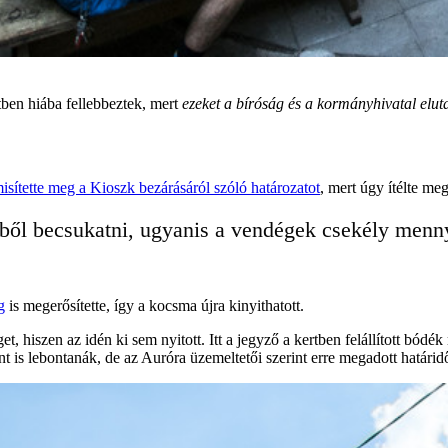
ben hiába fellebbeztek, mert
ezeket a bíróság és a kormányhivatal eluta
ítette meg a Kioszk bezárásáról szóló határozatot
, mert úgy ítélte m
kből becsukatni, ugyanis a vendégek csekély menn
g
is megerősítette, így a kocsma újra kinyithatott.
, hiszen az idén ki sem nyitott. Itt a jegyző a kertben felállított bódé
 is lebontanák, de az Auróra üzemeltetői szerint erre megadott határid