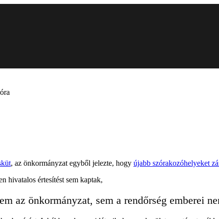
róra
sküt
, az önkormányzat egyből jelezte, hogy
újabb szórakozóhelyeket zá
 hivatalos értesítést sem kaptak,
t. Sem az önkormányzat, sem a rendőrség emberei 