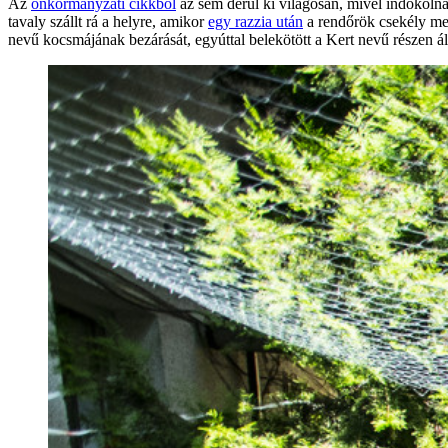
Az
önkormányzati cikkből
az sem derül ki világosan, mivel indokoln
tavaly szállt rá a helyre, amikor
egy razzia után
a rendőrök csekély men
nevű kocsmájának bezárását, egyúttal belekötött a Kert nevű részen ál