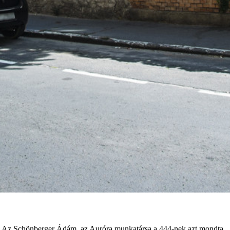
ra. Az Schönberger Ádám, az Auróra munkatársa a 444-nek azt mondta,