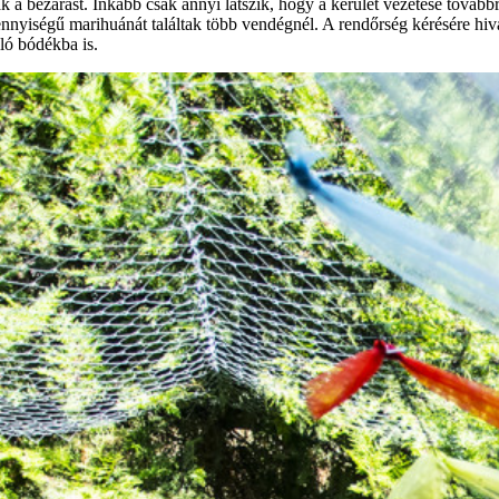
ák a bezárást. Inkább csak annyi látszik, hogy a kerület vezetése tová
nyiségű marihuánát találtak több vendégnél. A rendőrség kérésére hiv
ló bódékba is.