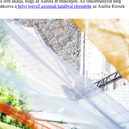
bbra sem akarja, hogy az Auróra itt működjön. Az önkormányzat még
atkozva a
helyi jegyző azonnali hatállyal elrendelte
az Auróra Kioszk