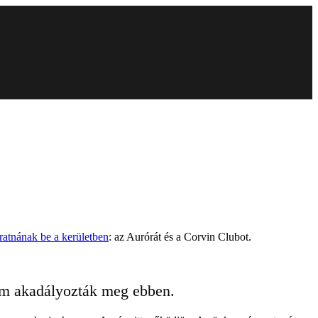
ratnának be a kerületben
: az Aurórát és a Corvin Clubot.
nem akadályozták meg ebben.