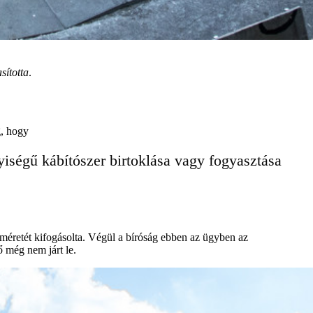
sította
.
eg, hogy
yiségű kábítószer birtoklása vagy fogyasztása
k méretét kifogásolta. Végül a bíróság ebben az ügyben az
ő még nem járt le.