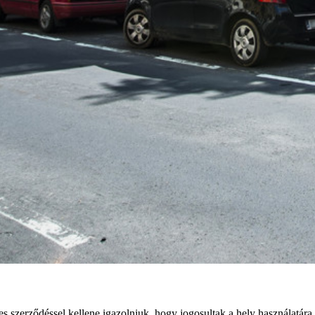
es szerződéssel kellene igazolniuk, hogy jogosultak a hely használatá