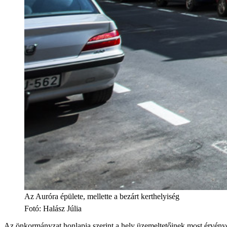
Az Auróra épülete, mellette a bezárt kerthelyiség
Fotó
:
Halász Júlia
Az önkormányzat honlapja szerint a hely üzemeltetőinek most érvény