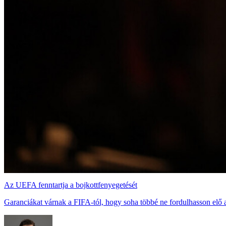
Az UEFA fenntartja a bojkottfenyegetését
Garanciákat várnak a FIFA-tól, hogy soha többé ne fordulhasson elő a 