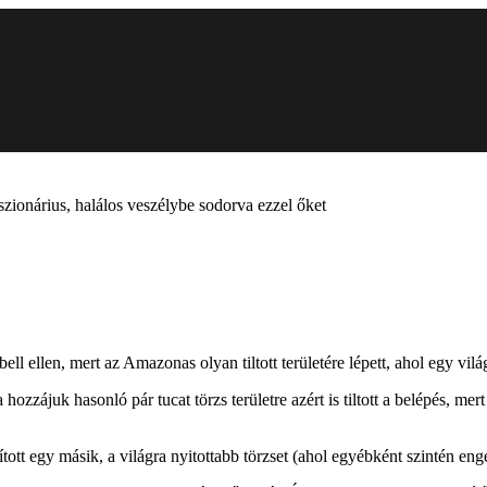
sszionárius, halálos veszélybe sodorva ezzel őket
 ellen, mert az Amazonas olyan tiltott területére lépett, ahol egy világ
hozzájuk hasonló pár tucat törzs területre azért is tiltott a belépés, m
t egy másik, a világra nyitottabb törzset (ahol egyébként szintén engedé