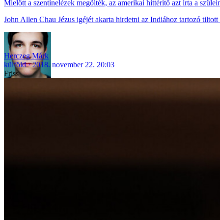
Mielőtt a szentinelézek megölték, az amerikai hittérítő azt írta a szüle
John Allen Chau Jézus igéjét akarta hirdetni az Indiához tartozó tiltott
Herczeg Márk
külföld
2018. november 22. 20:03
Friss