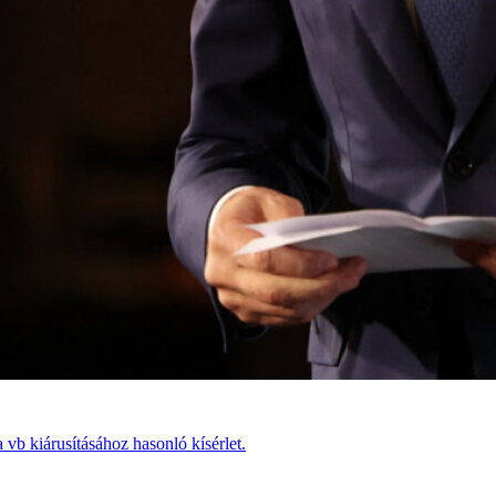
vb kiárusításához hasonló kísérlet.