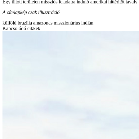
Egy tiltott területen missziós feladatra induló amerikai hittérítőt tav
A címlapkép csak illusztráció
külföld
brazília
amazonas
misszionárius
indián
Kapcsolódó cikkek