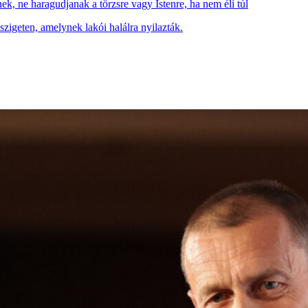
inek, ne haragudjanak a törzsre vagy Istenre, ha nem éli túl
 szigeten, amelynek lakói halálra nyilazták.