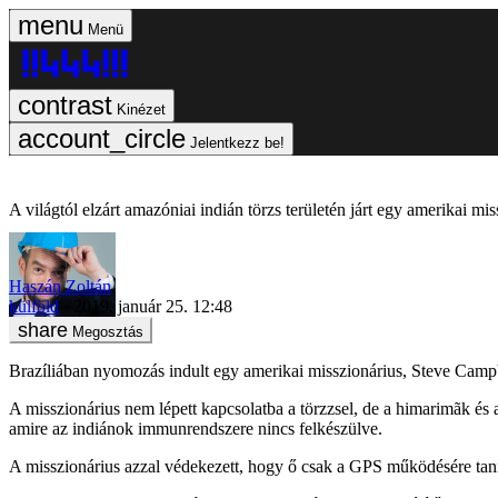
Menü
Kinézet
Jelentkezz be!
A világtól elzárt amazóniai indián törzs területén járt egy amerikai mi
Haszán Zoltán
külföld
2019. január 25. 12:48
Megosztás
Brazíliában nyomozás indult egy amerikai misszionárius, Steve Campbell
A misszionárius nem lépett kapcsolatba a törzzsel, de a himarimãk és a 
amire az indiánok immunrendszere nincs felkészülve.
A misszionárius azzal védekezett, hogy ő csak a GPS működésére tanítot