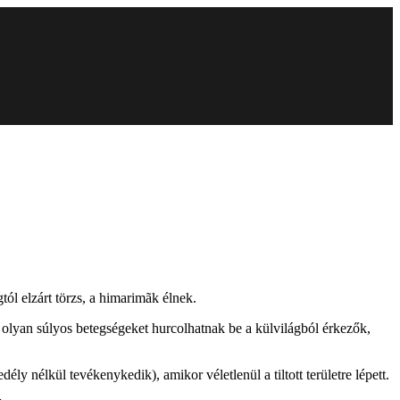
tól elzárt törzs, a himarimãk élnek.
ert olyan súlyos betegségeket hurcolhatnak be a külvilágból érkezők,
ly nélkül tevékenykedik), amikor véletlenül a tiltott területre lépett.