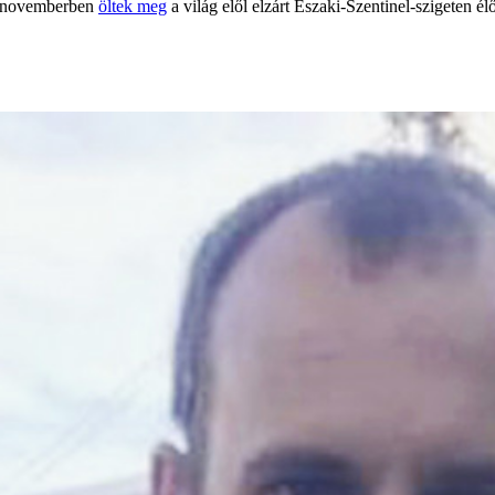
aly novemberben
öltek meg
a világ elől elzárt Északi-Szentinel-szigeten élő