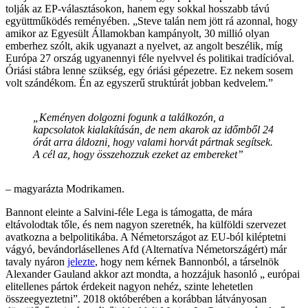
tolják az EP-választásokon, hanem egy sokkal hosszabb távú
együttműködés reményében. „Steve talán nem jött rá azonnal, hogy
amikor az Egyesült Államokban kampányolt, 30 millió olyan
emberhez szólt, akik ugyanazt a nyelvet, az angolt beszélik, míg
Európa 27 ország ugyanennyi féle nyelvvel és politikai tradícióval.
Óriási stábra lenne szükség, egy óriási gépezetre. Ez nekem sosem
volt szándékom. Én az egyszerű struktúrát jobban kedvelem.”
„Keményen dolgozni fogunk a találkozón, a
kapcsolatok kialakításán, de nem akarok az időmből 24
órát arra áldozni, hogy valami horvát pártnak segítsek.
A cél az, hogy összehozzuk ezeket az embereket”
– magyarázta Modrikamen.
Bannont eleinte a Salvini-féle Lega is támogatta, de mára
eltávolodtak tőle, és nem nagyon szeretnék, ha külföldi szervezet
avatkozna a belpolitikába. A Németországot az EU-ból kiléptetni
vágyó, bevándorlásellenes Afd (Alternatíva Németországért) már
tavaly nyáron
jelezte
, hogy nem kérnek Bannonból, a társelnök
Alexander Gauland akkor azt mondta, a hozzájuk hasonló „ európai
elitellenes pártok érdekeit nagyon nehéz, szinte lehetetlen
összeegyeztetni”. 2018 októberében a korábban látványosan