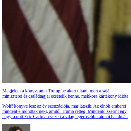
Megjelent a könyv, amit Trump be akart tiltani, mert a saját
miniszterei és családtagjai ecsetelik benne, mekkora kártékony idióta
Wolff könyve lesz az év szenzációja, már látszik. Az elnök emberei
mindent elmondtak neki, amitől Trump retteg. Mindenki szerint egy
nagyra nőtt Eric Cartman vezeti a világ legerősebb katonai hatalmát.