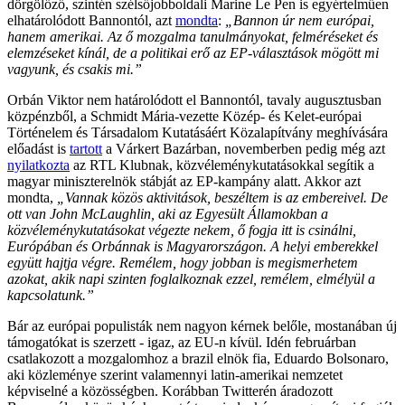
dörgölőző, szintén szélsőjobboldali Marine Le Pen is egyértelműen
elhatárolódott Bannontól, azt
mondta
:
„Bannon úr nem európai,
hanem amerikai. Az ő mozgalma tanulmányokat, felméréseket és
elemzéseket kínál, de a politikai erő az EP-választások mögött mi
vagyunk, és csakis mi.”
Orbán Viktor nem határolódott el Bannontól, tavaly augusztusban
közpénzből, a Schmidt Mária-vezette Közép- és Kelet-európai
Történelem és Társadalom Kutatásáért Közalapítvány meghívására
előadást is
tartott
a Várkert Bazárban, novemberben pedig még azt
nyilatkozta
az RTL Klubnak, közvéleménykutatásokkal segítik a
magyar miniszterelnök stábját az EP-kampány alatt. Akkor azt
mondta,
„Vannak közös aktivitások, beszéltem is az embereivel. De
ott van John McLaughlin, aki az Egyesült Államokban a
közvéleménykutatásokat végezte nekem, ő fogja itt is csinálni,
Európában és Orbánnak is Magyarországon. A helyi emberekkel
együtt hajtja végre. Remélem, hogy jobban is megismerhetem
azokat, akik napi szinten foglalkoznak ezzel, remélem, elmélyül a
kapcsolatunk.”
Bár az európai populisták nem nagyon kérnek belőle, mostanában új
támogatókat is szerzett - igaz, az EU-n kívül. Idén februárban
csatlakozott a mozgalomhoz a brazil elnök fia, Eduardo Bolsonaro,
aki közleménye szerint valamennyi latin-amerikai nemzetet
képviselné a közösségben. Korábban Twitterén áradozott