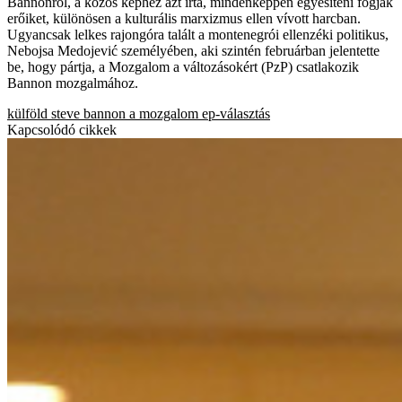
Bannonról, a közös képhez azt írta, mindenképpen egyesíteni fogják
erőiket, különösen a kulturális marxizmus ellen vívott harcban.
Ugyancsak lelkes rajongóra talált a montenegrói ellenzéki politikus,
Nebojsa Medojević személyében, aki szintén februárban jelentette
be, hogy pártja, a Mozgalom a változásokért (PzP) csatlakozik
Bannon mozgalmához.
külföld
steve bannon
a mozgalom
ep-választás
Kapcsolódó cikkek