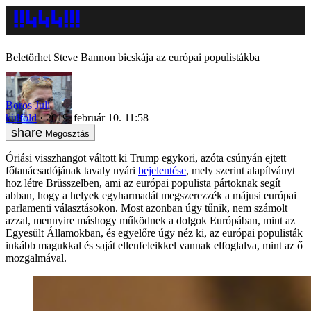
Beletörhet Steve Bannon bicskája az európai populistákba
Boros Juli
külföld
2019. február 10. 11:58
Megosztás
Óriási visszhangot váltott ki Trump egykori, azóta csúnyán ejtett
főtanácsadójának tavaly nyári
bejelentése
, mely szerint alapítványt
hoz létre Brüsszelben, ami az európai populista pártoknak segít
abban, hogy a helyek egyharmadát megszerezzék a májusi európai
parlamenti választásokon. Most azonban úgy tűnik, nem számolt
azzal, mennyire máshogy működnek a dolgok Európában, mint az
Egyesült Államokban, és egyelőre úgy néz ki, az európai populisták
inkább magukkal és saját ellenfeleikkel vannak elfoglalva, mint az ő
mozgalmával.