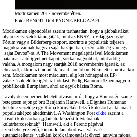
Modrikamen 2017 novemberében.
Fotó
:
BENOIT DOPPAGNE/BELGA/AFP
Modrikamen elgondolása szerint tarthatatlan, hogy a globalistákat
olyan szervezetek támogatják, mint az ENSZ, a Világgazdasági
Fórum vagy a Bilderberg-csoport, szerinte a populisták teljesen
magukra vannak hagyva saját hazájukban, ezért szükség van egy
„saját Davos”-ra. A The Movement megalapításával Modrikamen
hatalmas sajtófigyelmet kapott, sokkal nagyobbat, mint addig
valaha. A mozgalom nagy startját 2018 novemberére ígérték, ez
elmaradt, akkor azt mondták, majd januárban. Nem lett semmi akkor
sem, Modrikamen most márciusra, alig két hónappal az EP-
választások előttre ígéri az indulást. Pedig Bannon közben nagyon
próbálkozik Európában, ahol az egyik bázisa Róma.
Tavaly decemberben lehetett olvasni arról, hogy a Bannonért szinte
betegesen rajongó brit Benjamin Harnwell, a Dignitas Humanae
Institute vezetője egy Róma környékén fekvő kolostort alakítana át
populistaképző akadémiává. A Washington Post
cikke
szerint a
Trisulti kolostorban „gladiátorképzést folytatnának
kultúrharcosoknak”. Harnwell, aki a Ferenc pápával
szembehelyezkedő, kimondottan abortusz-, válás- és
eutanáziaellenes vatikáni körök támogatását élvezi, annyira rajong