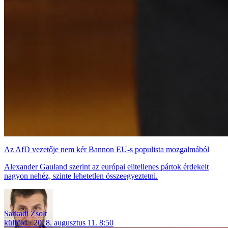
Az AfD vezetője nem kér Bannon EU-s populista mozgalmából
Alexander Gauland szerint az európai elitellenes pártok érdekeit
nagyon nehéz, szinte lehetetlen összeegyeztetni.
Sarkadi Zsolt
külföld
2018. augusztus 11. 8:50