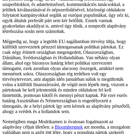
szuperblokkot, és adatelemzéssel, kommunikációs tanácsokkal, a
jelöltek kiválasztásával és népszerűsítésével, közösségi oldalakon
folytatott kampányokkal segítik az európai populistákat, úgy néz ki,
egyik általuk preferált párt sem kér belőlük. Ennek vannak
gyakorlatias akadályai is, amivel úgy tűnik, a nonprofit alapítvány
létrehozása során nem számoltak.
Mégpedig az, hogy a legtöbb EU-tagállamban törvény tiltja, hogy
külföldi szervezetek pénzzel támogassanak politikai pártokat. Ez
csak négy érintett országban megengedett, Olaszországban,
Dániában, Svédországban és Hollandiában. Van néhány olyan
állam, ahol egy bizonyos határig lehet politikai szervezetet
támogatni, ezek azonban olyan alacsony összegek, amikkel nem
mennének sokra. Olaszországban rég terítéken volt egy
törvénytervezet, ami alapján idén januárban náluk is megtiltották
volna a külföldi finanszírozást, de végül nem lépték meg, viszont a
pártoknak be kell jelenteniük és minden oldalukon fel kell
tüntetniük, pontosan kiktől és mennyi pénzt kaptak. Pár ezer eurós
határig Ausztriában és Németországban is engedélyezett a
támogatás, de a helyi pártok így sem kérnek az alapítvány pénzéből,
ahogy a svédek és a hollandok sem.
Nemrégiben maga Modrikamen is óvatosan fogalmazott az
alapítvány céljait illetően: a
Bloombergnek
azt mondta, a mozgalom
valójában nem is azért jött létre, hogy a populista pártok szekerét