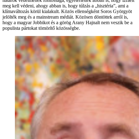
határok védelmének fontossága, egyetértettek abban is, hogy Izraelt
meg kell védeni, ahogy abban is, hogy túlzás a „hisztéria”, ami a
klímaváltozás körül kialakult. Közös ellenségként Soros Györgyöt
jelölték meg és a mainstream médiát. Közösen döntöttek arról is,
hogy a magyar Jobbikot és a görög Arany Hajnalt nem veszik be a
populista pártokat tömörítő közösségbe.