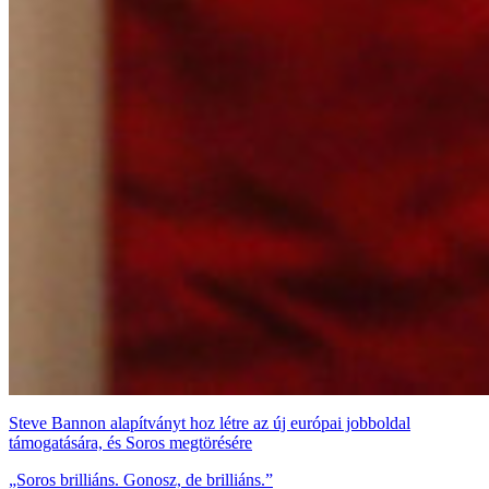
Steve Bannon alapítványt hoz létre az új európai jobboldal
támogatására, és Soros megtörésére
„Soros brilliáns. Gonosz, de brilliáns.”