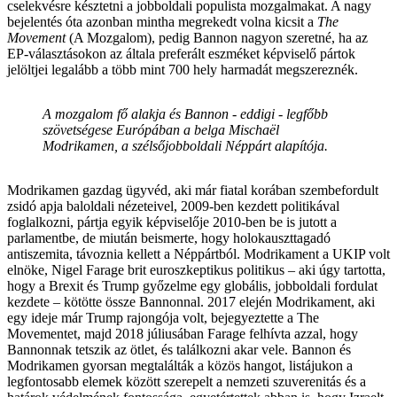
cselekvésre késztetni a jobboldali populista mozgalmakat. A nagy
bejelentés óta azonban mintha megrekedt volna kicsit a
The
Movement
(A Mozgalom), pedig Bannon nagyon szeretné, ha az
EP-választásokon az általa preferált eszméket képviselő pártok
jelöltjei legalább a több mint 700 hely harmadát megszereznék.
A mozgalom fő alakja és Bannon - eddigi - legfőbb
szövetségese Európában a belga Mischaël
Modrikamen, a szélsőjobboldali Néppárt alapítója.
Modrikamen gazdag ügyvéd, aki már fiatal korában szembefordult
zsidó apja baloldali nézeteivel, 2009-ben kezdett politikával
foglalkozni, pártja egyik képviselője 2010-ben be is jutott a
parlamentbe, de miután beismerte, hogy holokauszttagadó
antiszemita, távoznia kellett a Néppártból. Modrikament a UKIP volt
elnöke, Nigel Farage brit euroszkeptikus politikus – aki úgy tartotta,
hogy a Brexit és Trump győzelme egy globális, jobboldali fordulat
kezdete – kötötte össze Bannonnal. 2017 elején Modrikament, aki
egy ideje már Trump rajongója volt, bejegyeztette a The
Movementet, majd 2018 júliusában Farage felhívta azzal, hogy
Bannonnak tetszik az ötlet, és találkozni akar vele. Bannon és
Modrikamen gyorsan megtalálták a közös hangot, listájukon a
legfontosabb elemek között szerepelt a nemzeti szuverenitás és a