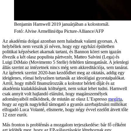
Benjamin Harnwell 2019 januárjában a kolostornál.
Fotó
:
Alvise Armellini/dpa Picture-Alliance/AFP
Az akadémia dolgai azonban nem haladnak valami gyorsan. A
helybéliek nem veszik jó néven, hogy egy egyházi épületben
politikai képzéseket akarnak tartani, és Bannon körei sem igazán
élvezik a két olasz populista pártvezér, Matteo Salvini (Lega) és
Luigi DiMaio (Movimento 5 Stelle) feltétlen támogatását. A jelenlegi
állás szerint az intézetnek nincs még sem akkreditációja, sem tanárai.
Az ígéretek szerint 2020-ban kezdődhet meg az oktatás, addig egy
ideiglenes, római helyszínen tartanák az ideológiai gyorstalpalókat.
Arról, hogy miből finanszírozzák a kolostor bérleti díját és az
akadémia kialakításának költségeit, nem sokat lehet tudni. Harnwell
csak annyit volt hajlandó elárulni, hogy magánszemélyek
adományaiból működnek, de miután az olasz L’Espresso
megírta
,
hogy az egyik nagylelkű támogató a gyanús azerbajdzsáni milliókat
elfogadó Luca Volanté, elismerte, hogy négy évvel ezelőtt átvett tőle
12 ezer eurót.
Más fronton is problémás a mozgalom terjeszkedése: bár fő célként
azt jelölték meg, hogy az EP-választásokig létrehoznak egy