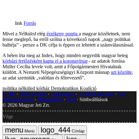
Forrás
Mivel a
Nélküled
elég
érzékeny pontja
a magyar közéletnek, nem
lenne meglepő, ha erről szólna a következő napok „nagy politikai
balhéja” - persze a DK célja is éppen ez lehetett a számválasztással.
A héten írta meg az Index, hogy minden negyedik magyar beteg
kórházi fertőzésként kapta el a koronavírust
- az adatok forrása
Müller Cecília levele volt, amit a Főpolgármesteri Hivatalnak
küldött. A Nemzeti Népegészségügyi Központ másnap
azt közölte
,
az adat szerintük „valótlan és félrevezető”.
politika
nélküled
kórház
Demokratikus Koalíció
GYIK
Hibát jelentek
Impresszum
Javítások kezelése
Jogi
dokumentumok
Médiaajánlat
RSS
Sütibeállítások
©
2026
Magyar Jeti Zrt.
Vége
Menü
Címlap