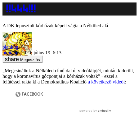
A DK lepusztult kórházak képeit vágta a Nélküled alá
plankog
politika
2020. július 19. 6:13
Megosztás
„Megcsináltuk a Nélküled című dal új videóklipjét, miután kiderült,
hogy a koronavírus gócpontjai a kórházak voltak” - ezzel a
felütéssel rakta ki a Demokratikus Koalíció
a következő videót
: