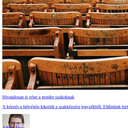
Hivatalosan is vége a gender szakoknak
A képzés a hétvégén kikerült a szakképzési jegyzékből. Eltűntünk hirte
Albert Ákos