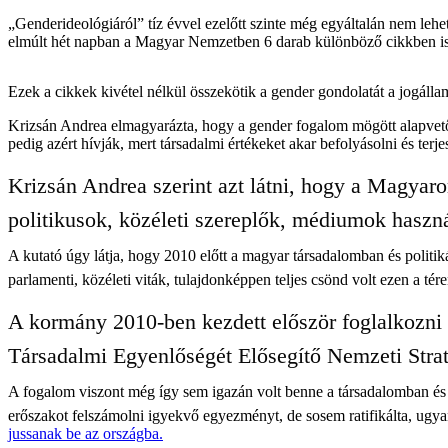
„Genderideológiáról” tíz évvel ezelőtt szinte még egyáltalán nem lehe
elmúlt hét napban a Magyar Nemzetben 6 darab különböző cikkben is h
Ezek a cikkek kivétel nélkül összekötik a gender gondolatát a jogállam
Krizsán Andrea elmagyarázta, hogy a gender fogalom mögött alapvetően
pedig azért hívják, mert társadalmi értékeket akar befolyásolni és terje
Krizsán Andrea szerint azt látni, hogy a Magyaro
politikusok, közéleti szereplők, médiumok haszn
A kutató úgy látja, hogy 2010 előtt a magyar társadalomban és politik
parlamenti, közéleti viták, tulajdonképpen teljes csönd volt ezen a té
A kormány 2010-ben kezdett először foglalkozni 
Társadalmi Egyenlőségét Elősegítő Nemzeti Strat
A fogalom viszont még így sem igazán volt benne a társadalomban és 
erőszakot felszámolni igyekvő egyezményt, de sosem ratifikálta, ugya
jussanak be az országba.