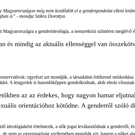
gy Magyarországon még nem kezdődött el a gendergondolat elleni letá
gban is” - mondja Szikra Dorottya.
Magyarországra a genderideológia, a nemzetközi színtéren meglévő érvek
van és mindig az aktuális ellenséggel van összekö
konzervatívok: egyrészt azt mondják, a társadalmi értékrend módosítása
nitást. A lengyelek is hasonlóképpen gondolkodnak, akik ebola vírusnak
egetőkben az az érdekes, hogy nagyon hamar elju
uális orientációhoz kötődne. A genderről szóló di
ő ideológiaként értelmezik, a nők jogai leválasztódnak a genderről, és 
, de nem az egyenjogúság szellemében mondják ezt, hanem a nőket alac