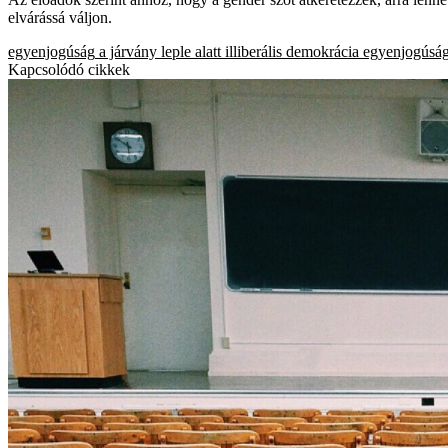
elvárássá váljon.
egyenjogúság
a járvány leple alatt
illiberális demokrácia
egyenjogúsá
Kapcsolódó cikkek