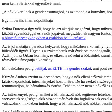
nem kell a férfiakkal egyenlővé tenni.
„A nők kikerülnek a gender csomagból, és azt mondja a kormány, hogy 
Egy illiberális állam nőpolitikája
Szikra Dorottya úgy véli, hogy ha azt akarjuk megnézni, hogy milyen
közötti egyenlőséggel és a nők jogaival, megszületnek nagyon fontos 
a büntető törvénykönyvben a családon belüli erőszak
.
Az is jól mutatja a paradox helyzetet, hogy miközben a kormány nyíltan 
bölcsődék ügyét. Ugyanis a szakemberek már évek óta mondogatták, h
Aztán jött az Orbán-kormány, és elkezdte növelni a bölcsődék számát,
részvételét támogatja a kormány.
Mindeközben pedig
betiltják az ELTE-n a gender szakot
, ami pont ez
Krizsán Andrea szerint az örvendetes, hogy a nők elleni erőszak terén 
krízisközpontokat, intézményeket hozott létre. De ha ezeket a szöveg
fennmaradjon, ha bántalmazás történt. Tehát mindez nem a nőkről és a j
Az intézmények pedig, amiket a bántalmazott nők segítésére létrehozn
szervezetek segítségét, akik viszont már évek óta foglalkoznak ezzel a
válaszolnak, miközben tudott, hogy a bántalmazott nők nőkkel beszéln
Az előadók szerint ahhoz, hogy a gender szót átkeretezzék, arra lenne