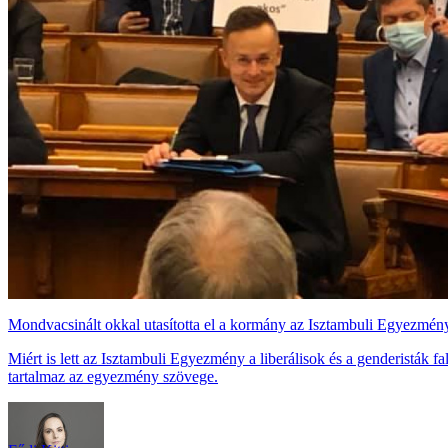
Mondvacsinált okkal utasította el a kormány az Isztambuli Egyezmén
Miért is lett az Isztambuli Egyezmény a liberálisok és a genderisták
tartalmaz az egyezmény szövege.