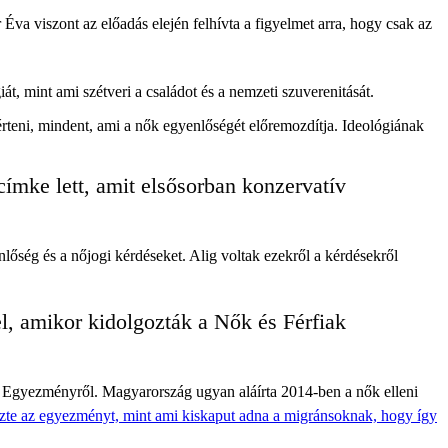
Éva viszont az előadás elején felhívta a figyelmet arra, hogy csak az
t, mint ami szétveri a családot és a nemzeti szuverenitását.
rteni, mindent, ami a nők egyenlőségét előremozdítja. Ideológiának
ímke lett, amit elsősorban konzervatív
lőség és a nőjogi kérdéseket. Alig voltak ezekről a kérdésekről
l, amikor kidolgozták a Nők és Férfiak
li Egyezményről. Magyarország ugyan aláírta 2014-ben a nők elleni
zte az egyezményt, mint ami kiskaput adna a migránsoknak, hogy így