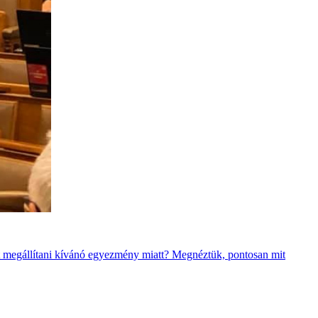
kot megállítani kívánó egyezmény miatt? Megnéztük, pontosan mit