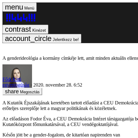
Menü
Kinézet
Jelentkezz be!
A genderideológia a kormány címkéje lett, amit minden aktuális elle
Fődi Kitti
egyenjogúság
2020. november 28. 6:52
Megosztás
A Kutatók Éjszakájának keretében tartott előadást a CEU Demokrácia In
erőteljes szereplője lett a magyar politikának és közéletnek.
Az előadáson Fodor Éva, a CEU Demokrácia Intézet társigazgatója be
Kutatóközpont főmunkatársával, a CEU vendégoktatójával.
Későn jött be a gender-fogalom, de kitartóan napirenden van