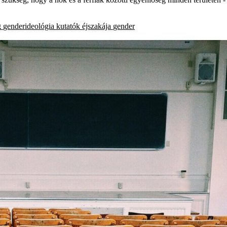
g
genderideológia
kutatók éjszakája
gender