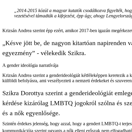
„2014-2015 közül a magyar kutatók csodálkozva figyelték, ho
vezetésével támadták a kifejezést, épp úgy, ahogy Lengyelorszá
Krizsán Andrea szerint épp ezért, amikor 2017-ben igazán megérkezett 
„Késve jött be, de nagyon kitartóan napirenden 
egyezmény” - vélekedik Szikra.
A gender ideológia narratívája
Krizsán Andrea szerint a genderideológiát kétféleképpen keretezik a 
külföldi befolyásra, ami veszélyezteti a nemzeti érdekeket és szuvere
Szikra Dorottya szerint a genderideológiát eml
kérdése kizárólag LMBTQ jogokról szólna és szex
és a nők egyenlősége.
Szintén érdekes jelenség, hogy azzal, hogy a gendert LMBTQ-t terjeszt
kommunikációja szerint ugyanis a nők elleni erőszak nem elfogadható