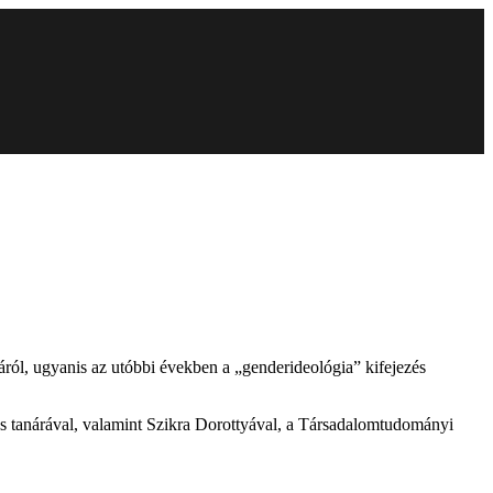
áról, ugyanis az utóbbi években a „genderideológia” kifejezés
s tanárával, valamint Szikra Dorottyával, a Társadalomtudományi