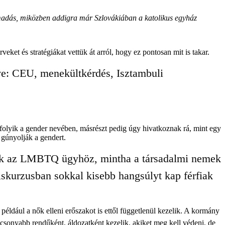
madás, miközben addigra már Szlovákiában a katolikus egyház
et és stratégiákat vettük át arról, hogy ez pontosan mit is takar.
tve: CEU, menekültkérdés, Isztambuli
 folyik a gender nevében, másrészt pedig úgy hivatkoznak rá, mint egy
 gúnyolják a gendert.
tnak az LMBTQ ügyhöz, mintha a társadalmi nemek
skurzusban sokkal kisebb hangsúlyt kap férfiak
például a nők elleni erőszakot is ettől függetlenül kezelik. A kormány
sonyabb rendűként, áldozatként kezelik, akiket meg kell védeni, de