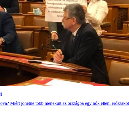
yt
 falova? Miért jöhetne több menekült az országba egy nők elleni erősza