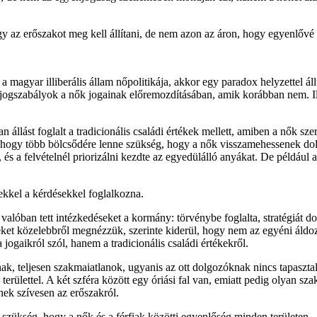
az erőszakot meg kell állítani, de nem azon az áron, hogy egyenlővé i
 a magyar illiberális állam nőpolitikája, akkor egy paradox helyzette
jogszabályok a nők jogainak előremozdításában, amik korábban nem. Ily
állást foglalt a tradicionális családi értékek mellett, amiben a nők sze
ogy több bölcsődére lenne szükség, hogy a nők visszamehessenek dolgo
 és a felvételnél priorizálni kezdte az egyedülálló anyákat. De példá
ekkel a kérdésekkel foglalkozna.
valóban tett intézkedéseket a kormány: törvénybe foglalta, stratégiát do
eket közelebbről megnézzük, szerinte kiderül, hogy nem az egyéni áldo
ogaikról szól, hanem a tradicionális családi értékekről.
ak, teljesen szakmaiatlanok, ugyanis az ott dolgozóknak nincs tapasztal
 területtel. A két szféra között egy óriási fal van, emiatt pedig olyan 
ek szívesen az erőszakról.
 szükség, hogy a nők és a férfiak közötti egyenlőség minden területen -