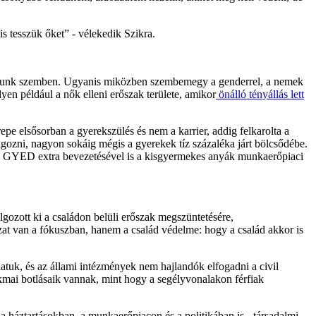
s tesszük őket” - vélekedik Szikra.
l állunk szemben. Ugyanis miközben szembemegy a genderrel, a nemek
en például a nők elleni erőszak területe, amikor
önálló tényállás lett
repe elsősorban a gyerekszülés és nem a karrier, addig felkarolta a
zni, nagyon sokáig mégis a gyerekek tíz százaléka járt bölcsődébe.
ul a GYED extra bevezetésével is a kisgyermekes anyák munkaerőpiaci
lgozott ki a családon belüli erőszak megszüntetésére,
zat van a fókuszban, hanem a család védelme: hogy a család akkor is
atuk, és az állami intézmények nem hajlandók elfogadni a civil
szakmai botlásaik vannak, mint hogy a segélyvonalakon férfiak
 a háztartásokban, a munkaerőpiacon és a politikában is - társadalmi