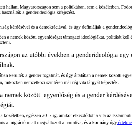
tett hallani Magyarországon sem a politikában, sem a közéletben. Fodor 
asználták a genderideológia kifejezést.
iság kérdésével és a demokráciával, és úgy definiálják a genderideológiá
 a nemek közötti egyenlőséget támogató ideológiákat, politikát kell é
szteni.
rszágon az utóbbi években a genderideológia egy c
álnak.
ában kerülték a gender fogalmát, és úgy általában a nemek közötti egyen
ren, miközben nemzetközi szintéren már rég vita tárgyát képezték.
a nemek közötti egyenlőség és a gender kérdéséve
égiát.
a közéletben, egészen 2017-ig, amikor elkezdődött a vita az Isztambu
nis a migráció miatt megváltozott a narratíva, és a kormány úgy
értelme