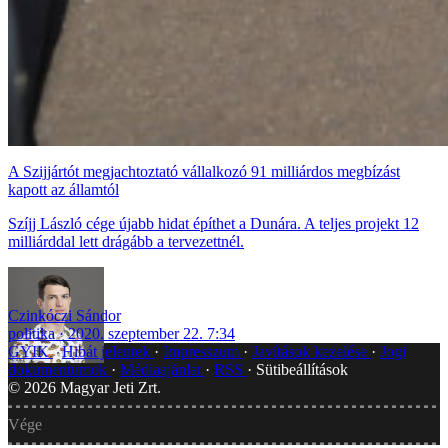
A Szijjártót megjachtoztató vállalkozó 91 milliárdos megbízást
kapott az államtól
Szíjj László cége újabb hidat építhet a Dunára. A teljes projekt 12
milliárddal lett drágább a tervezettnél.
Czinkóczi Sándor
politika
2020. szeptember 22. 7:34
GYIK
Hibát jelentek
Impresszum
Javítások kezelése
Jogi
dokumentumok
Médiaajánlat
RSS
Sütibeállítások
©
2026
Magyar Jeti Zrt.
Vége