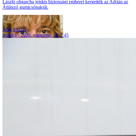
László oligarcha jetskis biztonsági emberei kergették az Adrián az
Átlátszó gumicsónakját.
Szily László
politika
2020. augusztus 18. 7:45