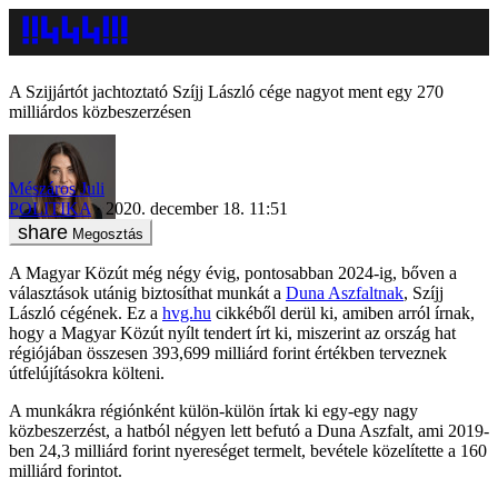
A Szijjártót jachtoztató Szíjj László cége nagyot ment egy 270
milliárdos közbeszerzésen
Mészáros Juli
POLITIKA
2020. december 18. 11:51
Megosztás
A Magyar Közút még négy évig, pontosabban 2024-ig, bőven a
választások utánig biztosíthat munkát a
Duna Aszfaltnak
, Szíjj
László cégének. Ez a
hvg.hu
cikkéből derül ki, amiben arról írnak,
hogy a Magyar Közút nyílt tendert írt ki, miszerint az ország hat
régiójában összesen 393,699 milliárd forint értékben terveznek
útfelújításokra költeni.
A munkákra régiónként külön-külön írtak ki egy-egy nagy
közbeszerzést, a hatból négyen lett befutó a Duna Aszfalt, ami 2019-
ben 24,3 milliárd forint nyereséget termelt, bevétele közelítette a 160
milliárd forintot.