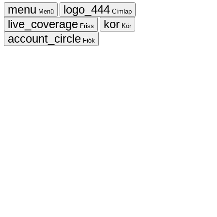
Menü
Címlap
Friss
Kör
Fiók