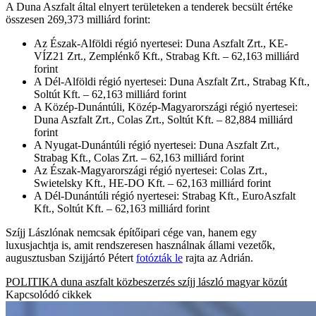
A Duna Aszfalt által elnyert területeken a tenderek becsült értéke
összesen 269,373 milliárd forint:
Az Észak-Alföldi régió nyertesei: Duna Aszfalt Zrt., KE-
VÍZ21 Zrt., Zemplénkő Kft., Strabag Kft. – 62,163 milliárd
forint
A Dél-Alföldi régió nyertesei: Duna Aszfalt Zrt., Strabag Kft.,
Soltút Kft. – 62,163 milliárd forint
A Közép-Dunántúli, Közép-Magyarországi régió nyertesei:
Duna Aszfalt Zrt., Colas Zrt., Soltút Kft. – 82,884 milliárd
forint
A Nyugat-Dunántúli régió nyertesei: Duna Aszfalt Zrt.,
Strabag Kft., Colas Zrt. – 62,163 milliárd forint
Az Észak-Magyarországi régió nyertesei: Colas Zrt.,
Swietelsky Kft., HE-DO Kft. – 62,163 milliárd forint
A Dél-Dunántúli régió nyertesei: Strabag Kft., EuroAszfalt
Kft., Soltút Kft. – 62,163 milliárd forint
Szíjj Lászlónak nemcsak építőipari cége van, hanem egy
luxusjachtja is, amit rendszeresen használnak állami vezetők,
augusztusban Szijjártó Pétert
fotózták le
rajta az Adrián.
POLITIKA
duna aszfalt
közbeszerzés
szíjj lászló
magyar közút
Kapcsolódó cikkek