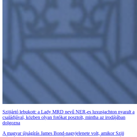
Szijjártó lebukott: a Lady MRD nevű NER-es luxusjachton nyaralt a
családjával, közben olyan fotókat posztolt, mintha az irodájában
dolgozna
A magyar újságírás James Bond-nagyjelenete volt, amikor Szijj