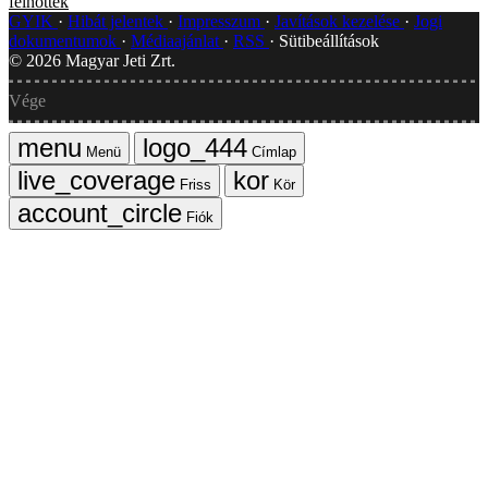
felnőttek
GYIK
Hibát jelentek
Impresszum
Javítások kezelése
Jogi
dokumentumok
Médiaajánlat
RSS
Sütibeállítások
©
2026
Magyar Jeti Zrt.
Vége
Menü
Címlap
Friss
Kör
Fiók