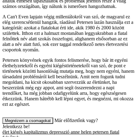
általuk elmesélt tapasztalatok és problémák jelentős része a világ
számos országában, így nálunk is ismerősen hangozhatnak.
A Can't Even lapjain végig milleniálokról van szó, de magyarul ez
elég szerencsétlenül hangzik, ráadásul Petersen lazán használja ezt a
kategóriát: azokat a fiatalokat érti ide, akik 1980 és 2000 között
születtek. Itthon ezt a halmazt mostanában leggyakrabban a fiatal
felnőttek név alatt szokás összefogni, alighanem elsősorban az ez
alatt a név alatt futó, sok ezer taggal rendelkező netes életvezetési
csoportok nyomán.
Petersen könyvének egyik fontos felismerése, hogy bár itt egyéni
élethelyzetekről és egyéni kiégéstörténetekről van szó, de pont e
történetek közötti hasonlóság mutatja meg, hogy nem egyéni, hanem
társadalmi problémáról kell beszélnünk. Amit nem fogunk tudni
megoldani, ha kicsit okosabban szervezzük az életünket, ha
beszerzünk még egy appot, ami segít összerendezni a napi
teendőket, ha még jobban odafigyelünk arra, hogy egészségesen
étkezzünk. Hanem hátrébb kell lépni egyet, és megnézni, mi okozza
ezt az egészet.
Már előfizetőnk vagy?
Megnézem a csomagokat
Jelentkezz be!
élet
kiégés
kapitalizmus
depresszió
anne helen petersen
fiatal