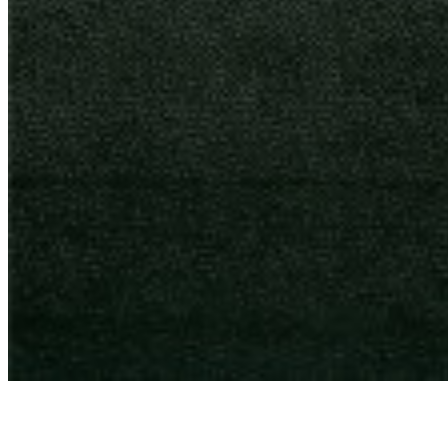
Fiatal felnőttek, akiknél a kiégés az alapállapot