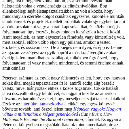
láblógatva üldögéltek volna otthon, és a semmittevésük miatt
halogatták volna a végtelenségig az elintéznivalóikat. Épp
ellenkezőleg: saját élettapasztalataikban az volt a közös, hogy
mindannyian ezerféle dolgot csináltak egyszerre, különféle munkák,
tanulmányok és projektek mellett próbálták valahogy egyben tartani
a párkapcsolatukat vagy a baráti kapcsolataikat, és közben mégis
folyamatosan úgy érezték, hogy minden kicsúszik a kezeik közül.
Amit megéltek, az nem egyszerűen fáradtság vagy kimerültség volt,
mert azoknál előbb-utóbb eljön egy pillanat, amikor a tested
közbelép, és összeomlasz. De a kiégés nem ilyen, és épp ez benne
az igazán veszélyes: az egyik napról a másikra átvergődve akár
évekig is fennmaradhat ez az állapot, miközben úgy érzed, hogy
folyamatosan el vagy maradva mindennel, és semmi értelme annak,
amit csinálsz.
Petersen számára az egyik nagy felismerés az lett, hogy egy nagyon
sokak által megélt tapasztalatot írt le, amiről addig alig beszélt
valaki, mivel hiányoztak ehhez a közös fogalmak. Cikke hatását
látva összeállított egy kérdőívet, és faggatni kezdte az amerikai
húszon- és harmincéveseket, hogy meséljenek saját tapasztalataikról.
Ezekre az
interjúkra támaszkodva
a cikkét egy egész könyvvé
bővítette tovább, ami ősszel jelent meg
Képtelen vagyok: Hogyan
váltak a milleniálok a kiégett generációvá
(Can't Even: How
Millennials Became the Burnout Generation)
címmel. És ugyan a
Petersen könyvében megszólaló fiatalok mind amerikaiak, de az