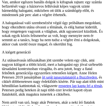
Van, amikor egészen banális dolgok is kifognak rajtam: egy számla
befizetését vagy a háziorvos felhívását képes vagyok szinte
bármeddig halogatni, miközben ott ülök a számítógép előtt, és
mindennek pár perc alatt a végére érhetnék.
A halogatással való szembenézést végül úgy próbáltam megoldani,
hogy elkezdtem utána olvasni a témának, és elég hamar kiderült,
hogy rengetegen vagyunk a világban, akik ugyanezzel küzdünk. És
sokak egyik közös felismerése az volt, hogy mennyire nem ér
semmit az a tanács, hogy ha nem tudsz a végére érni a dolgoknak,
akkor csak szedd össze magad, és sikerülni fog.
A kiégett generáció
Az utánaolvasás időszakában jött szembe velem egy cikk, ami
nagyon kilógott a többi közül, mert a halogatást egy jóval szélesebb
társadalmi kontextusban vizsgálta, és arra jutott, hogy a fiatal
felnőttek generációja egyszerűen rettentően kiégett. Anne Helen
Petersen 2019 januárjában
írt saját tapasztalatairól a Buzzfeeden
, és
cikkét döbbenetesen nagy érdeklődés kísérte. Pár nap alatt több mint
hétmillióan kattintottak rá, világszerte
rengeteg lap kapta fel a témát
,
Petersen pedig heteken át napi több ezer levelet kapott olyan
fiataloktól, akik magukra ismertek a cikkében.
Nem arról van szó, hogy akár Petersen, akár a neki író fiatalok