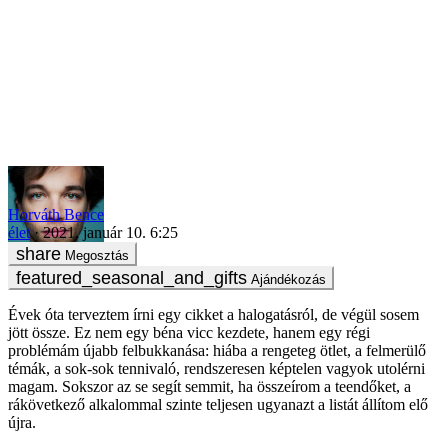
Horváth Bence
élet
2021. január 10. 6:25
Megosztás
Ajándékozás
Évek óta terveztem írni egy cikket a halogatásról, de végül sosem
jött össze. Ez nem egy béna vicc kezdete, hanem egy régi
problémám újabb felbukkanása: hiába a rengeteg ötlet, a felmerülő
témák, a sok-sok tennivaló, rendszeresen képtelen vagyok utolérni
magam. Sokszor az se segít semmit, ha összeírom a teendőket, a
rákövetkező alkalommal szinte teljesen ugyanazt a listát állítom elő
újra.