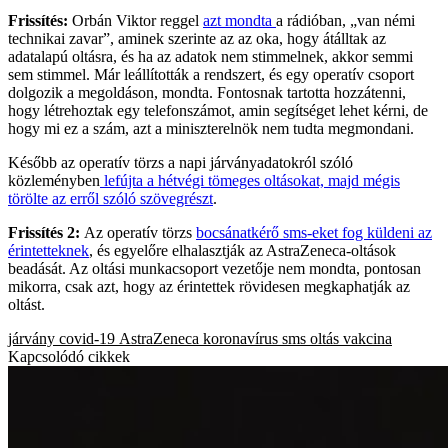
Frissítés:
Orbán Viktor reggel
azt mondta
a rádióban, „van némi
technikai zavar”, aminek szerinte az az oka, hogy átálltak az
adatalapú oltásra, és ha az adatok nem stimmelnek, akkor semmi
sem stimmel. Már leállították a rendszert, és egy operatív csoport
dolgozik a megoldáson, mondta. Fontosnak tartotta hozzátenni,
hogy létrehoztak egy telefonszámot, amin segítséget lehet kérni, de
hogy mi ez a szám, azt a miniszterelnök nem tudta megmondani.
Később az operatív törzs a napi járványadatokról szóló
közleményben
lefújta a hétvégi tömeges oltásokat, majd mégis
törölte az erről szóló szövegrészt
.
Frissítés 2:
Az operatív törzs
bocsánatkérő sms-eket fog küldeni az
érintetteknek
, és egyelőre elhalasztják az AstraZeneca-oltások
beadását. Az oltási munkacsoport vezetője nem mondta, pontosan
mikorra, csak azt, hogy az érintettek rövidesen megkaphatják az
oltást.
járvány
covid-19
AstraZeneca
koronavírus
sms
oltás
vakcina
Kapcsolódó cikkek