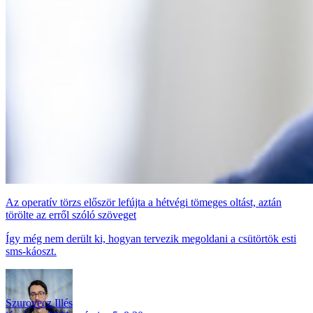
Az operatív törzs először lefújta a hétvégi tömeges oltást, aztán
törölte az erről szóló szöveget
Így még nem derült ki, hogyan tervezik megoldani a csütörtök esti
sms-káoszt.
Szurovecz Illés