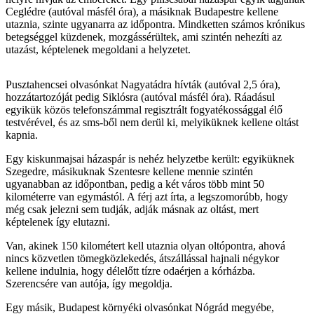
Ceglédre (autóval másfél óra), a másiknak Budapestre kellene
utaznia, szinte ugyanarra az időpontra. Mindketten számos krónikus
betegséggel küzdenek, mozgássérültek, ami szintén nehezíti az
utazást, képtelenek megoldani a helyzetet.
Pusztahencsei olvasónkat Nagyatádra hívták (autóval 2,5 óra),
hozzátartozóját pedig Siklósra (autóval másfél óra). Ráadásul
egyikük közös telefonszámmal regisztrált fogyatékossággal élő
testvérével, és az sms-ből nem derül ki, melyiküknek kellene oltást
kapnia.
Egy kiskunmajsai házaspár is nehéz helyzetbe került: egyiküknek
Szegedre, másikuknak Szentesre kellene mennie szintén
ugyanabban az időpontban, pedig a két város több mint 50
kilométerre van egymástól. A férj azt írta, a legszomorúbb, hogy
még csak jelezni sem tudják, adják másnak az oltást, mert
képtelenek így elutazni.
Van, akinek 150 kilométert kell utaznia olyan oltópontra, ahová
nincs közvetlen tömegközlekedés, átszállással hajnali négykor
kellene indulnia, hogy délelőtt tízre odaérjen a kórházba.
Szerencsére van autója, így megoldja.
Egy másik, Budapest környéki olvasónkat Nógrád megyébe,