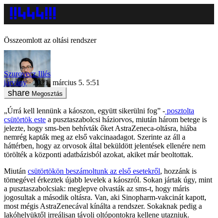
Összeomlott az oltási rendszer
Szurovecz Illés
járvány
2021. március 5. 5:51
Megosztás
„Úrrá kell lennünk a káoszon, együtt sikerülni fog” -
posztolta
csütörtök este
a pusztaszabolcsi háziorvos, miután három betege is
jelezte, hogy sms-ben behívták őket AstraZeneca-oltásra, hiába
nemrég kapták meg az első vakcinaadagot. Szerinte az áll a
háttérben, hogy az orvosok által beküldött jelentések ellenére nem
törölték a központi adatbázisból azokat, akiket már beoltottak.
Miután
csütörtökön beszámoltunk az első esetekről
, hozzánk is
tömegével érkeztek újabb levelek a káoszról. Sokan jártak úgy, mint
a pusztaszabolcsiak: meglepve olvasták az sms-t, hogy máris
jogosultak a második oltásra. Van, aki Sinopharm-vakcinát kapott,
most mégis AstraZenecával kínálta a rendszer. Sokaknak pedig a
lakóhelyüktől irreálisan távoli oltópontokra kellene utazniuk.