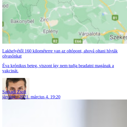
Lakhelyétől 160 kilométerre van az oltópont, ahová oltani hívták
olvasónkat
Éva krónikus beteg, viszont így nem tudja beadatni magának a
vakcinát.
Sarkadi Zsolt
járvány
2021. március 4. 19:20