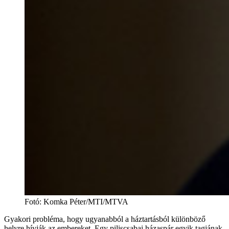
Fotó
:
Komka Péter/MTI/MTVA
Gyakori probléma, hogy ugyanabból a háztartásból különböző
helyre hívják az embereket. Egy piliscsabai házaspár egyik tagjának