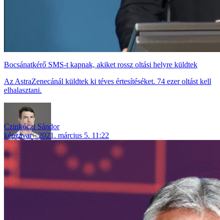
Bocsánatkérő SMS-t kapnak, akiket rossz oltási helyre küldtek
Az AstraZenecánál küldtek ki téves értesítéséket. 74 ezer oltást kell
elhalasztani.
Czinkóczi Sándor
képzavar
2021. március 5. 11:22