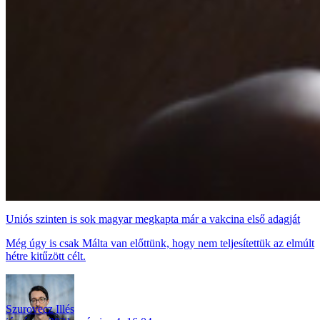
Uniós szinten is sok magyar megkapta már a vakcina első adagját
Még úgy is csak Málta van előttünk, hogy nem teljesítettük az elmúlt
hétre kitűzött célt.
Szurovecz Illés