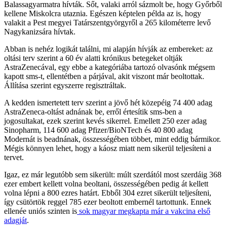
Balassagyarmatra hívták. Sőt, valaki arról sázmolt be, hogy Győrből
kellene Miskolcra utaznia. Egészen képtelen példa az is, hogy
valakit a Pest megyei Tatárszentgyörgyről a 265 kilométerre levő
Nagykanizsára hívtak.
Abban is nehéz logikát találni, mi alapján hívják az embereket: az
oltási terv szerint a 60 év alatti krónikus betegeket oltják
AstraZenecával, egy ebbe a kategóriába tartozó olvasónk mégsem
kapott sms-t, ellentétben a párjával, akit viszont már beoltottak.
Állítása szerint egyszerre regisztráltak.
A kedden ismertetett terv szerint a jövő hét közepéig 74 400 adag
AstraZeneca-oltást adnának be, erről értesítik sms-ben a
jogosultakat, ezek szerint kevés sikerrel. Emellett 250 ezer adag
Sinopharm, 114 600 adag Pfizer/BioNTech és 40 800 adag
Modernát is beadnának, összességében többet, mint eddig bármikor.
Mégis könnyen lehet, hogy a káosz miatt nem sikerül teljesíteni a
tervet.
Igaz, ez már legutóbb sem sikerült: múlt szerdától most szerdáig 368
ezer embert kellett volna beoltani, összességében pedig át kellett
volna lépni a 800 ezres határt. Ebből 304 ezret sikerült teljesíteni,
így csütörtök reggel 785 ezer beoltott embernél tartottunk. Ennek
ellenée uniós szinten is
sok magyar megkapta már a vakcina első
adagját
.