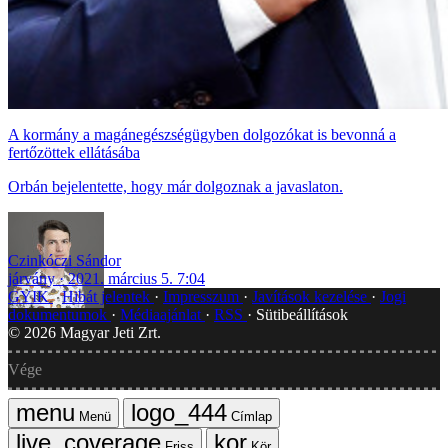
A kormány a magánegészségügyben dolgozókat is bevonná a
fertőzöttek ellátásába
Orbán bejelentette, hogy már dolgoznak a javaslaton.
Czinkóczi Sándor
járvány
2021. március 5. 7:04
GYIK
Hibát jelentek
Impresszum
Javítások kezelése
Jogi
dokumentumok
Médiaajánlat
RSS
Sütibeállítások
©
2026
Magyar Jeti Zrt.
Vége
Menü
Címlap
Friss
Kör