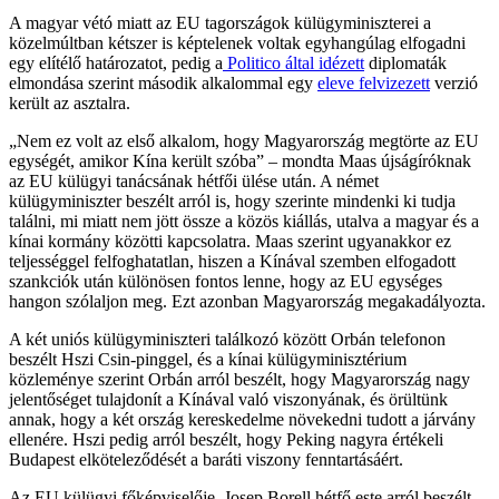
A magyar vétó miatt az EU tagországok külügyminiszterei a
közelmúltban kétszer is képtelenek voltak egyhangúlag elfogadni
egy elítélő határozatot, pedig a
Politico által idézett
diplomaták
elmondása szerint második alkalommal egy
eleve felvizezett
verzió
került az asztalra.
„Nem ez volt az első alkalom, hogy Magyarország megtörte az EU
egységét, amikor Kína került szóba” – mondta Maas újságíróknak
az EU külügyi tanácsának hétfői ülése után. A német
külügyminiszter beszélt arról is, hogy szerinte mindenki ki tudja
találni, mi miatt nem jött össze a közös kiállás, utalva a magyar és a
kínai kormány közötti kapcsolatra. Maas szerint ugyanakkor ez
teljességgel felfoghatatlan, hiszen a Kínával szemben elfogadott
szankciók után különösen fontos lenne, hogy az EU egységes
hangon szólaljon meg. Ezt azonban Magyarország megakadályozta.
A két uniós külügyminiszteri találkozó között Orbán telefonon
beszélt Hszi Csin-pinggel, és a kínai külügyminisztérium
közleménye szerint Orbán arról beszélt, hogy Magyarország nagy
jelentőséget tulajdonít a Kínával való viszonyának, és örültünk
annak, hogy a két ország kereskedelme növekedni tudott a járvány
ellenére. Hszi pedig arról beszélt, hogy Peking nagyra értékeli
Budapest elköteleződését a baráti viszony fenntartásáért.
Az EU külügyi főképviselője, Josep Borell hétfő este arról beszélt,