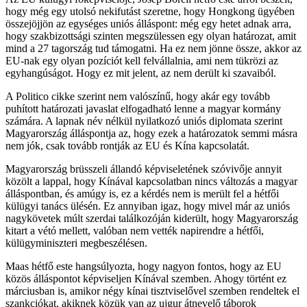
hogy még egy utolsó nekifutást szeretne, hogy Hongkong ügyében
összejöjjön az egységes uniós álláspont: még egy hetet adnak arra,
hogy szakbizottsági szinten megszülessen egy olyan határozat, amit
mind a 27 tagország tud támogatni. Ha ez nem jönne össze, akkor az
EU-nak egy olyan pozíciót kell felvállalnia, ami nem tükrözi az
egyhangúságot. Hogy ez mit jelent, az nem derült ki szavaiból.
A Politico cikke szerint nem valószínű, hogy akár egy tovább
puhított határozati javaslat elfogadható lenne a magyar kormány
számára. A lapnak név nélkül nyilatkozó uniós diplomata szerint
Magyarország álláspontja az, hogy ezek a határozatok semmi másra
nem jók, csak tovább rontják az EU és Kína kapcsolatát.
Magyarország brüsszeli állandó képviseletének szóvivője annyit
közölt a lappal, hogy Kínával kapcsolatban nincs változás a magyar
álláspontban, és amúgy is, ez a kérdés nem is merült fel a hétfői
külügyi tanács ülésén. Ez annyiban igaz, hogy mivel már az uniós
nagykövetek múlt szerdai találkozóján kiderült, hogy Magyarország
kitart a vétó mellett, valóban nem vették napirendre a hétfői,
külügyminiszteri megbeszélésen.
Maas hétfő este hangsúlyozta, hogy nagyon fontos, hogy az EU
közös álláspontot képviseljen Kínával szemben. Ahogy történt ez
márciusban is, amikor négy kínai tisztviselővel szemben rendeltek el
szankciókat, akiknek közük van az ujgur átnevelő táborok