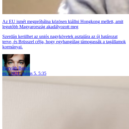
Az EU ismét megpróbálna közösen kiállni Hongkong mellett, amit
legutóbb Magyarország akadályozott meg
Szerdán kerülhet az uniós nagykövetek asztalára az új határozat
terve, és Brüsszel célja, hogy egyhangúlag támogassák a tagállamok
kormányai.
Horváth Bence
eu
2021. május 5. 5:35