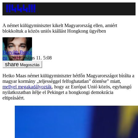
A német külügyminiszter kikelt Magyarország ellen, amiért
blokkoltuk a közös uniós kiállást Hongkong ügyében
Horváth Bence
eu
2021. május 11. 5:08
Megosztás
Heiko Maas német külügyminiszter hétfőn Magyarországot bírálta a
magyar kormány „teljességgel felfoghatatlan” döntése" miatt,
mellyel megakadályozták
, hogy az Európai Unió közös, egyhangú
nyilatkozatban ítélje el Pekinget a hongkongi demokrácia
eltiprásáért.