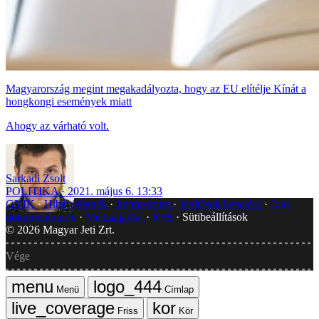
Magyarország megint megakadályozta, hogy az EU elítélje Kínát a
hongkongi események miatt
Ahogy az várható volt.
Sarkadi Zsolt
POLITIKA
2021. május 6. 13:33
GYIK
Hibát jelentek
Impresszum
Javítások kezelése
Jogi
dokumentumok
Médiaajánlat
RSS
Sütibeállítások
©
2026
Magyar Jeti Zrt.
Vége
Menü
Címlap
Friss
Kör