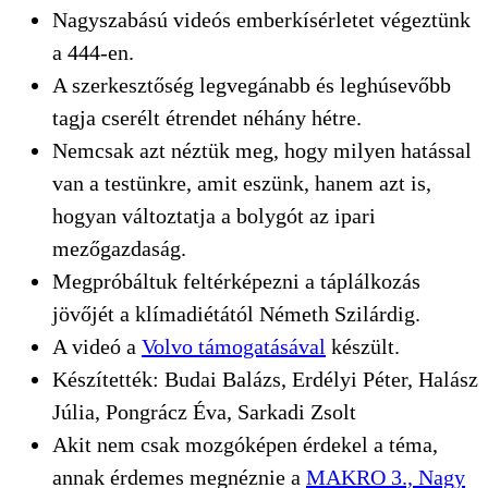
Nagyszabású videós emberkísérletet végeztünk
a 444-en.
A szerkesztőség legvegánabb és leghúsevőbb
tagja cserélt étrendet néhány hétre.
Nemcsak azt néztük meg, hogy milyen hatással
van a testünkre, amit eszünk, hanem azt is,
hogyan változtatja a bolygót az ipari
mezőgazdaság.
Megpróbáltuk feltérképezni a táplálkozás
jövőjét a klímadiétától Németh Szilárdig.
A videó a
Volvo támogatásával
készült.
Készítették: Budai Balázs, Erdélyi Péter, Halász
Júlia, Pongrácz Éva, Sarkadi Zsolt
Akit nem csak mozgóképen érdekel a téma,
annak érdemes megnéznie a
MAKRO 3., Nagy