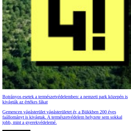
Botrányos esetek a természetvédelemben: a nemzeti park közepén is
kivágták az értékes fákat
Gemencen vágásterület vágásterületet ér, a Bükkben 200 éves
faállományt is kivágtak. A természetvédelem helyzete sem sokkal
jobb, mint a gyerekvédelemé.