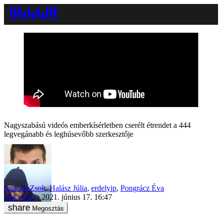
Nagyszabású videós emberkísérletben cserélt étrendet a 444
legvegánabb és leghúsevőbb szerkesztője
Sarkadi Zsolt
,
Halász Júlia
,
erdelyip
,
Pongrácz Éva
444 video
2021. június 17. 16:47
Megosztás