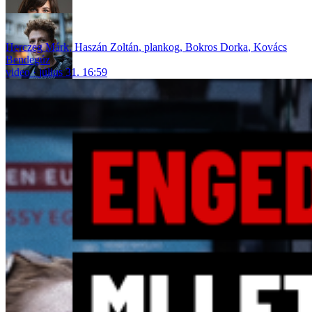
Herczeg Márk
,
Haszán Zoltán
,
plankog
,
Bokros Dorka
,
Kovács
Bendegúz
video
július 31. 16:59