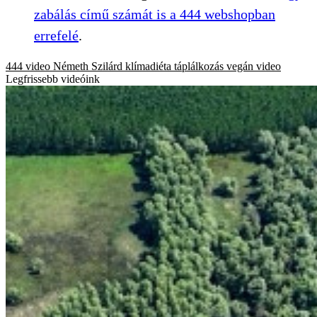
zabálás című számát is a 444 webshopban
errefelé
.
444 video
Németh Szilárd
klímadiéta
táplálkozás
vegán
video
Legfrissebb videóink