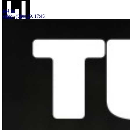
444.hu
video
július 29. 17:45