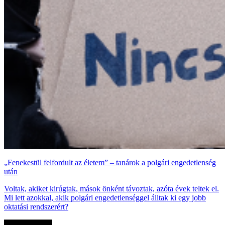
„Fenekestül felfordult az életem” – tanárok a polgári engedetlenség
után
Voltak, akiket kirúgtak, mások önként távoztak, azóta évek teltek el.
Mi lett azokkal, akik polgári engedetlenséggel álltak ki egy jobb
oktatási rendszerért?