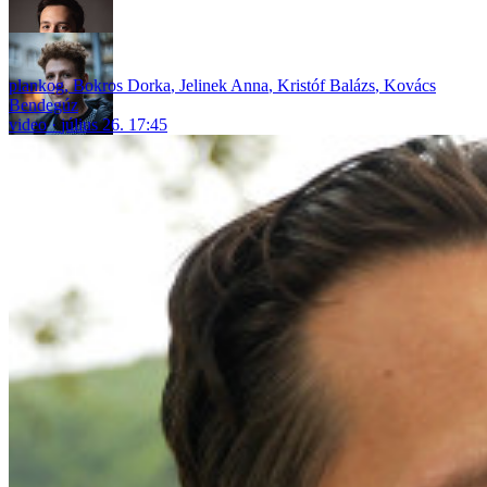
plankog
,
Bokros Dorka
,
Jelinek Anna
,
Kristóf Balázs
,
Kovács
Bendegúz
video
július 26. 17:45