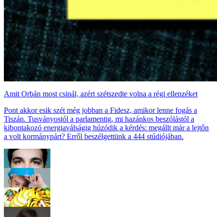
Amit Orbán most csinál, azért szétszedte volna a régi ellenzéket
Pont akkor esik szét még jobban a Fidesz, amikor lenne fogás a
Tiszán. Tusványostól a parlamentig, mi hazánkos beszólástól a
kibontakozó energiaválságig húzódik a kérdés: megállt már a lejtőn
a volt kormánypárt? Erről beszélgettünk a 444 stúdiójában.