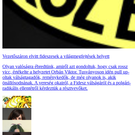
Vezetőszáron elvitt fideszesek a világmegfejtések helyett
Olyan valóságra ébredtünk, amiről azt gondoltuk, hogy csak rossz
vicc, értékelte a helyzetet Orbán Viktor. Tusványoson idén pull up-
oltak válságtagadók, reménykedők, de még olyanok is, akik
önállósodnának. A vereség okairól, a Fidesz válságáról és a polgári-
radikális ellentétről kérdeztük a résztvevőket.