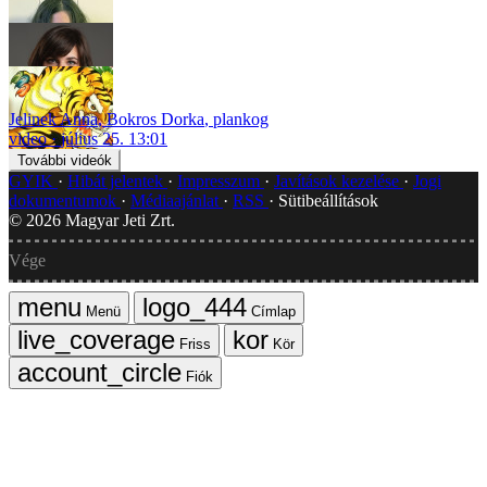
Jelinek Anna
,
Bokros Dorka
,
plankog
video
július 25. 13:01
További videók
GYIK
Hibát jelentek
Impresszum
Javítások kezelése
Jogi
dokumentumok
Médiaajánlat
RSS
Sütibeállítások
©
2026
Magyar Jeti Zrt.
Vége
Menü
Címlap
Friss
Kör
Fiók