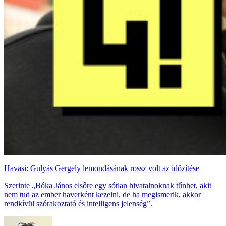
Havasi: Gulyás Gergely lemondásának rossz volt az időzítése
Szerinte „Bóka János elsőre egy sótlan hivatalnoknak tűnhet, akit
nem tud az ember haverként kezelni, de ha megismerik, akkor
rendkívül szórakoztató és intelligens jelenség”.