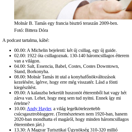
Molnár B. Tamás egy francia bisztró teraszán 2009-ben.
Fotó
:
Bittera Dóra
A podcast tartalma, kábé:
00.00: A Michelin bejelenti: két új csillag, egy új guide.
02.00: 1922 óta csillagoznak. 130-140 háromcsillagos étterem
van a világon.
04.00: Salt, Essencia, Babel, Costes, Costes Downtown,
Stand, Borkonyha.
08.00: Molnár Tamás itt utal a konyhafőnökváltozások
kezelésére, ígérve, hogy erre még visszatér. Lásd a fönti
kiegészítést.
09.00: A kalauzba bekerült huszonöt étteremből hat vagy hét
zárva van. Lehet, hogy meg sem tud nyitni. Ennek így mi
értelme?
10.00:
Andy Hayler,
a világ legelkötelezettebb
csúcsgasztrobloggere. (Természetesen nem 1920-ban, hanem
2020-ban mondhatta el magáról, hogy minden háromcsillagos
étteremben járt.)
13.30: A Magyar Turisztikai Ügynökség 310-320 millió