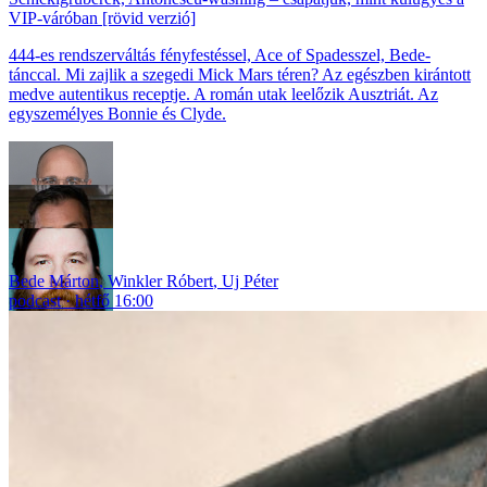
VIP-váróban [rövid verzió]
444-es rendszerváltás fényfestéssel, Ace of Spadesszel, Bede-
tánccal. Mi zajlik a szegedi Mick Mars téren? Az egészben kirántott
medve autentikus receptje. A román utak leelőzik Ausztriát. Az
egyszemélyes Bonnie és Clyde.
Bede Márton
,
Winkler Róbert
,
Uj Péter
podcast
hétfő 16:00