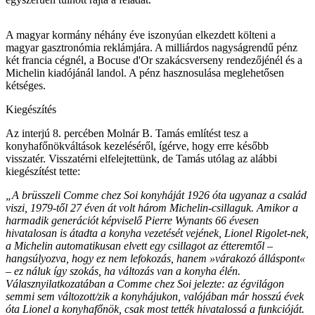
A magyar kormány néhány éve iszonyúan elkezdett költeni a
magyar gasztronómia reklámjára. A milliárdos nagyságrendű pénz
két francia cégnél, a Bocuse d'Or szakácsverseny rendezőjénél és a
Michelin kiadójánál landol. A pénz hasznosulása meglehetősen
kétséges.
Kiegészítés
Az interjú 8. percében Molnár B. Tamás említést tesz a
konyhafőnökváltások kezeléséről, ígérve, hogy erre később
visszatér. Visszatérni elfelejtettünk, de Tamás utólag az alábbi
kiegészítést tette:
„A brüsszeli Comme chez Soi konyháját 1926 óta ugyanaz a család
viszi, 1979-től 27 éven át volt három Michelin-csillaguk. Amikor a
harmadik generációt képviselő Pierre Wynants 66 évesen
hivatalosan is átadta a konyha vezetését vejének, Lionel Rigolet-nek,
a Michelin automatikusan elvett egy csillagot az étteremtől –
hangsúlyozva, hogy ez nem lefokozás, hanem »várakozó álláspont«
– ez náluk így szokás, ha változás van a konyha élén.
Válasznyilatkozatában a Comme chez Soi jelezte: az égvilágon
semmi sem változott/zik a konyhájukon, valójában már hosszú évek
óta Lionel a konyhafőnök, csak most tették hivatalossá a funkcióját.