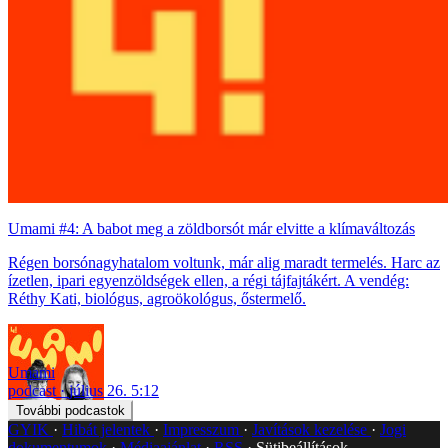
Umami #4: A babot meg a zöldborsót már elvitte a klímaváltozás
Régen borsónagyhatalom voltunk, már alig maradt termelés. Harc az
ízetlen, ipari egyenzöldségek ellen, a régi tájfajtákért. A vendég:
Réthy Kati, biológus, agroökológus, őstermelő.
Umami
podcast
július 26. 5:12
További podcastok
GYIK
Hibát jelentek
Impresszum
Javítások kezelése
Jogi
dokumentumok
Médiaajánlat
RSS
Sütibeállítások