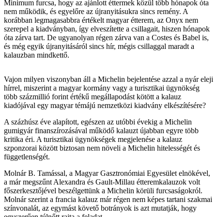
Minimum furcsa, hogy az ajánlott éttermek közül több hónapok óta
nem működik, és egyelőre az újranyitásukra sincs remény. A
korábban legmagasabbra értékelt magyar étterem, az Onyx nem
szerepel a kiadványban, így elveszítette a csillagait, hiszen hónapok
óta zárva tart. De ugyanolyan régen zárva van a Costes és Babel is,
és még egyik újranyitásáról sincs hír, mégis csillaggal maradt a
kalauzban mindkettő.
Vajon milyen viszonyban áll a Michelin bejelentése azzal a nyár eleji
hírrel, miszerint a magyar kormány vagy a turisztikai ügynökség
több százmillió forint értékű megállapodást kötött a kalauz
kiadójával egy magyar témájú nemzetközi kiadvány elkészítésére?
A százhúsz éve alapított, egészen az utóbbi évekig a Michelin
gumigyár finanszírozásával működő kalauzt újabban egyre több
kritika éri. A turisztikai ügynökségek megjelenése a kalauz
szponzorai között biztosan nem növeli a Michelin hitelességét és
függetlenségét.
Molnár B. Tamással, a Magyar Gasztronómiai Egyesület elnökével,
a már megszűnt Alexandra és Gault-Millau étteremkalauzok volt
főszerkesztőjével beszélgettünk a Michelin körüli furcsaságokról.
Molnár szerint a francia kalauz már régen nem képes tartani szakmai
színvonalát, az egymást követő botrányok is azt mutatják, hogy
egyszerűen túlnőtt rajta a feladat.