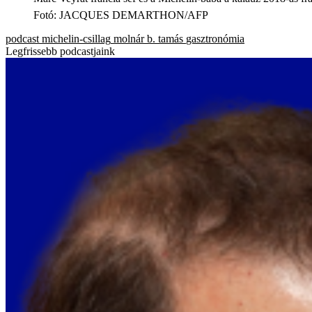
Fotó
:
JACQUES DEMARTHON/AFP
podcast
michelin-csillag
molnár b. tamás
gasztronómia
Legfrissebb podcastjaink