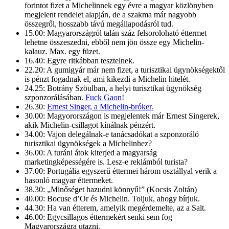
forintot fizet a Michelinnek egy évre a magyar közlönyben
megjelent rendelet alapján, de a szakma már nagyobb
összegről, hosszabb távú megállapodásról tud.
15.00: Magyarországról talán száz felsoroloható éttermet
lehetne összeszedni, ebből nem jön össze egy Michelin-
kalauz. Max. egy füzet.
16.40: Egyre ritkábban tesztelnek.
22.20: A gumigyár már nem fizet, a turisztikai ügynökségektől
is pénzt fogadnak el, ami kikezdi a Michelin hitelét.
24.25: Botrány Szöulban, a helyi turisztikai ügynökség
szponzorálásában.
Fuck Gaon
!
26.30:
Ernest Singer, a Michelin-bróker.
30.00: Magyorországon is megjelentek már Ernest Singerek,
akik Michelin-csillagot kínálnak pénzért.
34.00: Vajon delegálnak-e tanácsadókat a szponzoráló
turisztikai ügynökségek a Michelinhez?
36.00: A turáni átok kiterjed a magyarság
marketingképességére is. Lesz-e reklámból turista?
37.00: Portugália egyszerű éttermei három osztállyal verik a
hasonló magyar éttermeket.
38.30: „Minőséget hazudni könnyű!” (Kocsis Zoltán)
40.00: Bocuse d’Or és Michelin. Toljuk, ahogy bírjuk.
44.30: Ha van étterem, amelyik megérdemelte, az a Salt.
46.00: Egycsillagos éttermekért senki sem fog
Magyarországra utazni.