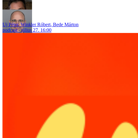
Uj Péter
,
Winkler Róbert
,
Bede Márton
podcast
július 27. 16:00