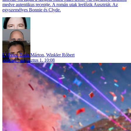
medve autentikus receptje. A román utak leelőzik Ausztriát. Az
egyszemélyes Bonnie és Clyde.
Uj Péter
,
Bede Márton
,
Winkler Róbert
podcast
augusztus 1. 10:08