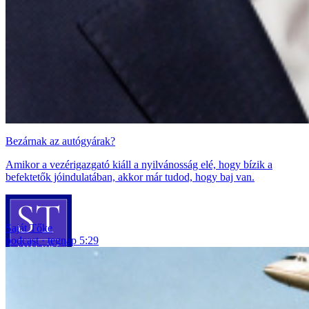
Bezárnak az autógyárak?
Amikor a vezérigazgató kiáll a nyilvánosság elé, hogy bízik a
befektetők jóindulatában, akkor már tudod, hogy baj van.
Saját Tőke
podcast
tegnap 5:29