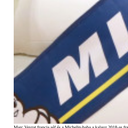
Marc Veyrat francia séf és a Michelin-baba a kalauz 2018-as fra