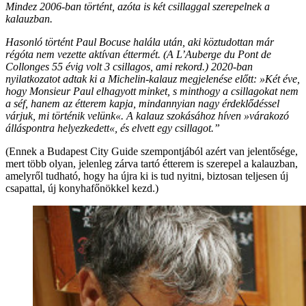
Mindez 2006-ban történt, azóta is két csillaggal szerepelnek a
kalauzban.
Hasonló történt Paul Bocuse halála után, aki köztudottan már
régóta nem vezette aktívan éttermét. (A L’Auberge du Pont de
Collonges 55 évig volt 3 csillagos, ami rekord.) 2020-ban
nyilatkozatot adtak ki a Michelin-kalauz megjelenése előtt: »Két éve,
hogy Monsieur Paul elhagyott minket, s minthogy a csillagokat nem
a séf, hanem az étterem kapja, mindannyian nagy érdeklődéssel
várjuk, mi történik velünk«. A kalauz szokásához híven »várakozó
álláspontra helyezkedett«, és elvett egy csillagot.”
(Ennek a Budapest City Guide szempontjából azért van jelentősége,
mert több olyan, jelenleg zárva tartó étterem is szerepel a kalauzban,
amelyről tudható, hogy ha újra ki is tud nyitni, biztosan teljesen új
csapattal, új konyhafőnökkel kezd.)