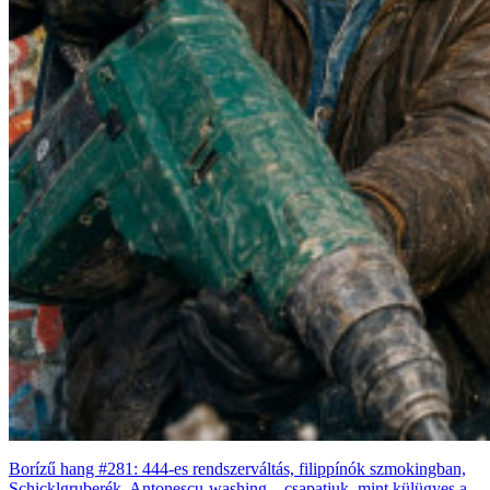
Borízű hang #281: 444-es rendszerváltás, filippínók szmokingban,
Schicklgruberék, Antonescu-washing – csapatjuk, mint külügyes a