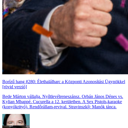
Borízű hang #280: Élethalálharc a Központi Azonosítási Ügynökkel
[rövid verzió]
Bede Márton vállalja. Nyíltlevélreneszánsz. Orbán János Dénes vs.
Kylian Mbappé. Cucurella a 12. kerületben. A Sex Pistols-karaoke
(konyókrityó). Rendőrállam-revival. Stravinszkíj: Manók tánca.