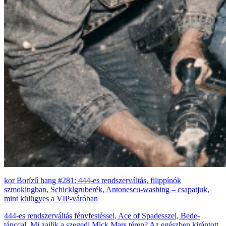
Borízű hang #281: 444-es rendszerváltás, filippínók
szmokingban, Schicklgruberék, Antonescu-washing – csapatjuk,
mint külügyes a VIP-váróban
444-es rendszerváltás fényfestéssel, Ace of Spadesszel, Bede-
tánccal. Mi zajlik a szegedi Mick Mars téren? Az egészben kirántott