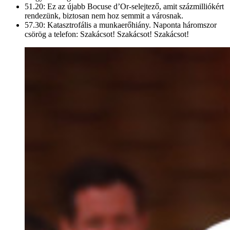
51.20: Ez az újabb Bocuse d’Or-selejtező, amit százmilliókért
rendezünk, biztosan nem hoz semmit a városnak.
57.30: Katasztrofális a munkaerőhiány. Naponta háromszor
csörög a telefon: Szakácsot! Szakácsot! Szakácsot!