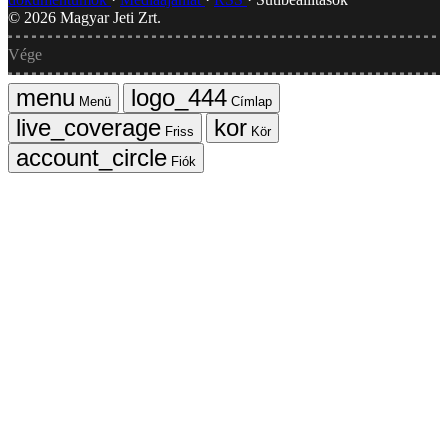
©
2026
Magyar Jeti Zrt.
Vége
Menü
Címlap
Friss
Kör
Fiók