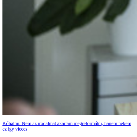
Kőhalmi: Nem az irodalmat akartam megreformálni, hanem nekem
ez így vicces