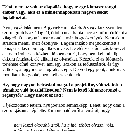
Tehát nem az volt az alapállás, hogy te egy klímaszorongó
ember vagy, akit ez a mindennapokban nagyon sokat
foglalkoztat.
Nem, egyáltalán nem. A gyerekeim inkább. Az egyikük szerintem
szorongóbb is az átlagnál, ő túl hamar kapta meg az információkat a
világról. Ő nagyon hamar mondta már, hogy ózonlyuk. Nem akart
strandra menni, mert ózonlyuk. Engem inkább meghökkentett a
téma, és elkezdtem foglalkozni vele. De először időutazós könyvet
akartam írni, csak közben döbbentem rá, hogy nem kell mindig
ekkora feladatok elé állítani az olvasókat. Képzeld el az Időutazás
története című könyvet, ami egy lexikon az időutazásról, és úgy
változik, ahogy ide-oda ugrálnak épp. De volt egy pont, amikor azt
mondtam, hogy oké, nem kell ez senkinek.
Az, hogy nagyon beleástad magad a projektbe, változtatott a
témához való hozzáállásodon? Nem is lettél klímaszorongó a
regénytől? Hogy hatott ez rád?
Tájékozottabb lettem, nyugodtabb semmiképp. Lehet, hogy csak a
szorongásaimat építette. Kimondható erről a témáról, hogy
nem leszel okosabb attól, ha minél többet olvasol róla,
talán csak pont a kételyeid nőnek.