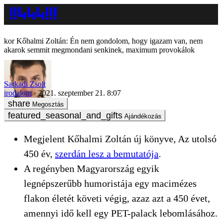
Kőhalmi Zoltán: Én nem gondolom, hogy igazam van, nem
akarok semmit megmondani senkinek, maximum provokálok
Sarkadi Zsolt
irodalom
2021. szeptember 21. 8:07
Megosztás
Ajándékozás
Megjelent Kőhalmi Zoltán új könyve, Az utolsó
450 év,
szerdán lesz a bemutatója
.
A regényben Magyarország egyik
legnépszerűbb humoristája egy macimézes
flakon életét követi végig, azaz azt a 450 évet,
amennyi idő kell egy PET-palack lebomlásához.