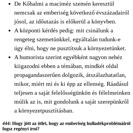
De Kőhalmi a maciméz szemén keresztül
nemcsak az emberiség következő évszázadairól
jósol, az időutazás is előkerül a könyvben.
A központi kérdés pedig: mit csinálunk a
rengeteg szemetünkkel, egyáltalán tudunk-e
úgy élni, hogy ne pusztítsuk a környezetünket.
A humorista szerint egyébként nagyon nehéz
kiigazodni ebben a témában, mindkét oldal
propagandaszerűen dolgozik, átszálazhatatlan,
mikor, miért mi és ki épp az ellenség. Ráadásul
teljesen a saját felelősségünkön és félelmeinken
múlik az is, mit gondolunk a saját szerepünkről
a környezetpusztításban.
444:
Hogy jött az ötlet, hogy az emberiség hulladékproblémáiról
fogsz regényt írni?