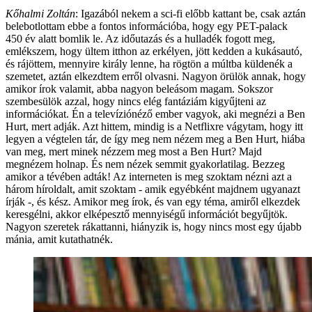
Kőhalmi Zoltán
: Igazából nekem a sci-fi előbb kattant be, csak aztán
belebotlottam ebbe a fontos információba, hogy egy PET-palack
450 év alatt bomlik le. Az időutazás és a hulladék fogott meg,
emlékszem, hogy ültem itthon az erkélyen, jött kedden a kukásautó,
és rájöttem, mennyire király lenne, ha rögtön a múltba küldenék a
szemetet, aztán elkezdtem erről olvasni. Nagyon örülök annak, hogy
amikor írok valamit, abba nagyon beleásom magam. Sokszor
szembesülök azzal, hogy nincs elég fantáziám kigyűjteni az
információkat. Én a televíziónéző ember vagyok, aki megnézi a Ben
Hurt, mert adják. Azt hittem, mindig is a Netflixre vágytam, hogy itt
legyen a végtelen tár, de így meg nem nézem meg a Ben Hurt, hiába
van meg, mert minek nézzem meg most a Ben Hurt? Majd
megnézem holnap. És nem nézek semmit gyakorlatilag. Bezzeg
amikor a tévében adták! Az interneten is meg szoktam nézni azt a
három híroldalt, amit szoktam - amik egyébként majdnem ugyanazt
írják -, és kész. Amikor meg írok, és van egy téma, amiről elkezdek
keresgélni, akkor elképesztő mennyiségű információt begyűjtök.
Nagyon szeretek rákattanni, hiányzik is, hogy nincs most egy újabb
mánia, amit kutathatnék.