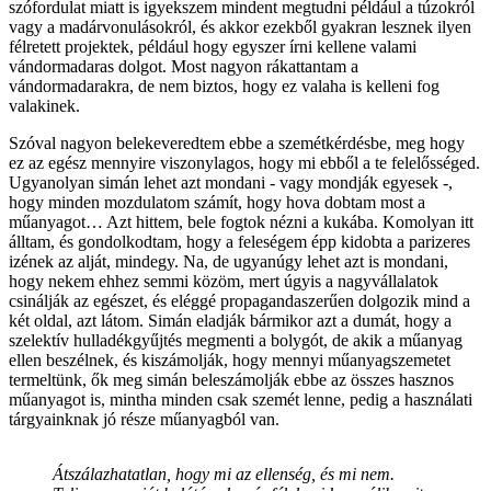
szófordulat miatt is igyekszem mindent megtudni például a túzokról
vagy a madárvonulásokról, és akkor ezekből gyakran lesznek ilyen
félretett projektek, például hogy egyszer írni kellene valami
vándormadaras dolgot. Most nagyon rákattantam a
vándormadarakra, de nem biztos, hogy ez valaha is kelleni fog
valakinek.
Szóval nagyon belekeveredtem ebbe a szemétkérdésbe, meg hogy
ez az egész mennyire viszonylagos, hogy mi ebből a te felelősséged.
Ugyanolyan simán lehet azt mondani - vagy mondják egyesek -,
hogy minden mozdulatom számít, hogy hova dobtam most a
műanyagot… Azt hittem, bele fogtok nézni a kukába. Komolyan itt
álltam, és gondolkodtam, hogy a feleségem épp kidobta a parizeres
izének az alját, mindegy. Na, de ugyanúgy lehet azt is mondani,
hogy nekem ehhez semmi közöm, mert úgyis a nagyvállalatok
csinálják az egészet, és eléggé propagandaszerűen dolgozik mind a
két oldal, azt látom. Simán eladják bármikor azt a dumát, hogy a
szelektív hulladékgyűjtés megmenti a bolygót, de akik a műanyag
ellen beszélnek, és kiszámolják, hogy mennyi műanyagszemetet
termeltünk, ők meg simán beleszámolják ebbe az összes hasznos
műanyagot is, mintha minden csak szemét lenne, pedig a használati
tárgyainknak jó része műanyagból van.
Átszálazhatatlan, hogy mi az ellenség, és mi nem.