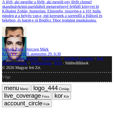
A férfi, aki megölte a férfit, aki megölt egy férfit címmel
skandinávkrimi-paródiából metaregénnyé fejlődő könyvet írt
Kőhalmi Zoltán, humorista. Elmondja, összejön-e a 101 hulla,
minden ø a helyén van-e, mit keresnek a szereplői a Háború és
békében, és hatott-e rá Bödőcs Tibor irodalmi munkássága.
Sarkadi Zsolt
,
Herczeg Márk
KÖNYV
2019. augusztus 29. 6:30
GYIK
Hibát jelentek
Impresszum
Javítások kezelése
Jogi
dokumentumok
Médiaajánlat
RSS
Sütibeállítások
©
2026
Magyar Jeti Zrt.
Vége
Menü
Címlap
Friss
Kör
Fiók