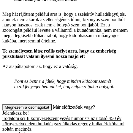
Meg hát rájöttem például arra is, hogy a szelektív hulladékgyűjtés,
aminek nem akarok az ellenségének tűnni, bizonyos szempontból
nagyon hasznos, csak nem a bolygó szempontjából. Ezt a
szorongást például levette a vállamról a kutatómunka, nem mentem
meg a legkisebb fóliadarabot, hogy kidobhassam a műanyagos
kukába, mert semmi értelme.
Te személyesen látsz reális esélyt arra, hogy az emberiség
pusztulását valami ilyesmi hozza majd el?
Az alapállapotom az, hogy ez a valóság.
Pont ez benne a játék, hogy minden kidobott szemét
azzal fenyeget bennünket, hogy elpusztítjuk a bolygót.
Már előfizetőnk vagy?
Megnézem a csomagokat
Jelentkezz be!
irodalom
sci-fi
környezetszennyezés
humorista
az utolsó 450 év
környezetvédelem
hulladékgazdálkodás
regény
hulladék
kőhalmi
zoltán
maciméz