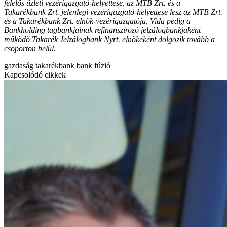
felelős üzleti vezérigazgató-helyettese, az MTB Zrt. és a
Takarékbank Zrt. jelenlegi vezérigazgató-helyettese lesz az MTB Zrt.
és a Takarékbank Zrt. elnök-vezérigazgatója, Vida pedig a
Bankholding tagbankjainak refinanszírozó jelzálogbankjaként
működő Takarék Jelzálogbank Nyrt. elnökeként dolgozik tovább a
csoporton belül.
gazdaság
takarékbank
bank
fúzió
Kapcsolódó cikkek