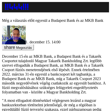
Még a választás előtt egyesül a Budapest Bank és az MKB Bank
Vég Márton
gazdaság
2021. december 15. 14:00
Megosztás
December 15-én az MKB Bank, a Budapest Bank és a Takarék
Csoportot tulajdonló Magyar Takarék Bankholding Zrt. legfőbb
szervei elfogadták a Budapest Bank, az MKB Bank és a Takarék
Csoport fúziós menetrendjének első lépését. Ennek értelmében
2022. március 31-én egyesül a bankcsoport két tagbankja, a
Budapest Bank és az MKB Bank, míg a Takarék Csoport 2023
második negyedévének végéig csatlakozik az egyesült bankhoz. A
fúzió megvalósításához szükséges felügyeleti engedélyeztetés
folyamatban van - közölte a Magyar Bankholding Zrt.
"A most elfogadott döntésekkel véglegesen lezárul a magyar
bankszektorban történelmi jelentőségű, de még a régióban is
egyedülálló fúzió tervezési szakasza, ezzel párhuzamosan pedig