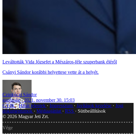
Leváltották Vida Józsefet a Mészáros-féle szuperbank éléről
Csányi Sándor korábbi helyettese vette át a helyét.
Czinkóczi Sándor
gazdaság
2021. november 30. 15:03
GYIK
Hibát jelentek
Impresszum
Javítások kezelése
Jogi
dokumentumok
Médiaajánlat
RSS
Sütibeállítások
©
2026
Magyar Jeti Zrt.
Vége