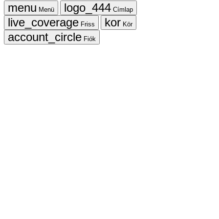
Menü
Címlap
Friss
Kör
Fiók