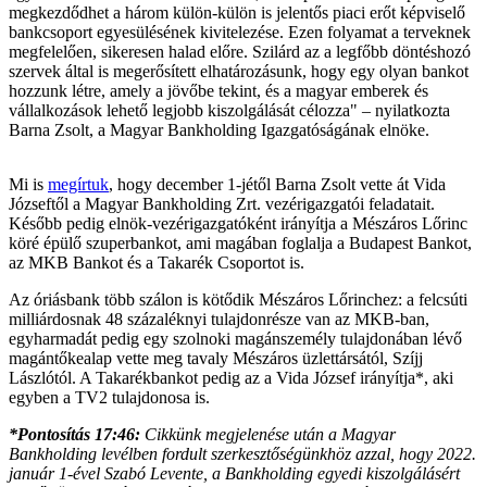
megkezdődhet a három külön-külön is jelentős piaci erőt képviselő
bankcsoport egyesülésének kivitelezése. Ezen folyamat a terveknek
megfelelően, sikeresen halad előre. Szilárd az a legfőbb döntéshozó
szervek által is megerősített elhatározásunk, hogy egy olyan bankot
hozzunk létre, amely a jövőbe tekint, és a magyar emberek és
vállalkozások lehető legjobb kiszolgálását célozza" – nyilatkozta
Barna Zsolt, a Magyar Bankholding Igazgatóságának elnöke.
Mi is
megírtuk
, hogy december 1-jétől Barna Zsolt vette át Vida
Józseftől a Magyar Bankholding Zrt. vezérigazgatói feladatait.
Később pedig elnök-vezérigazgatóként irányítja a Mészáros Lőrinc
köré épülő szuperbankot, ami magában foglalja a Budapest Bankot,
az MKB Bankot és a Takarék Csoportot is.
Az óriásbank több szálon is kötődik Mészáros Lőrinchez: a felcsúti
milliárdosnak 48 százaléknyi tulajdonrésze van az MKB-ban,
egyharmadát pedig egy szolnoki magánszemély tulajdonában lévő
magántőkealap vette meg tavaly Mészáros üzlettársától, Szíjj
Lászlótól. A Takarékbankot pedig az a Vida József irányítja*, aki
egyben a TV2 tulajdonosa is.
*Pontosítás 17:46:
Cikkünk megjelenése után a Magyar
Bankholding levélben fordult szerkesztőségünkhöz azzal, hogy 2022.
január 1-ével Szabó Levente, a Bankholding egyedi kiszolgálásért