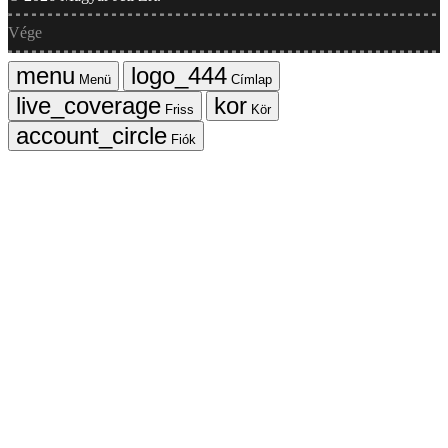
Vége
Menü
Címlap
Friss
Kör
Fiók