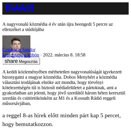
A nagyvonalú közmédia 4 év után újra beengedi 5 percre az
ellenzéket a stúdiójába
Czinkóczi Sándor
képmutatás a köbön
2022. március 8. 18:58
Megosztás
A keddi közleményében mérhetetlen nagyvonalúságát igyekezett
bizonygatni a magyar közmédia. Dobos Menyhért a közmédia
választási irodájának elnöke azt mondta, hogy törvényi
kötelezettségén túl is biztosít médiafelületet a pártoknak, ami a
gyakorlatban azt jelenti, hogy jövő szerdától három héten keresztül
szerdán és csütörtökönként az M1 és a Kossuth Rádió reggeli
műsorsávjában,
a reggel 8-as hírek előtt minden párt kap 5 percet,
hogy bemutatkozzon.