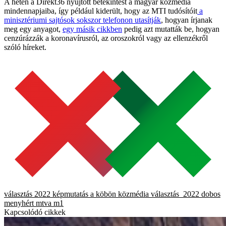
A héten a Direkt36 nyújtott betekintést a magyar közmédia
mindennapjaiba, így például kiderült, hogy az MTI tudósítóit
a
minisztériumi sajtósok sokszor telefonon utasítják
, hogyan írjanak
meg egy anyagot,
egy másik cikkben
pedig azt mutatták be, hogyan
cenzúrázzák a koronavírusról, az oroszokról vagy az ellenzékről
szóló híreket.
választás 2022
képmutatás a köbön
közmédia
választás_2022
dobos
menyhért
mtva
m1
Kapcsolódó cikkek