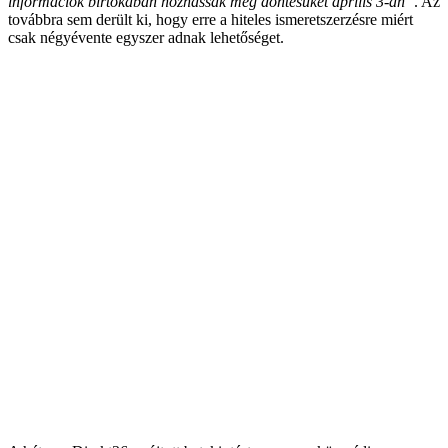
információk birtokában hozhassák meg döntésüket április 3-án”
. Az
továbbra sem derült ki, hogy erre a hiteles ismeretszerzésre miért
csak négyévente egyszer adnak lehetőséget.