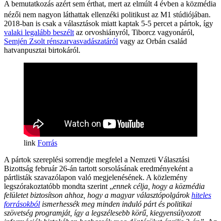
A bemutatkozás azért sem érthat, mert az elmúlt 4 évben a közmédia
nézői nem nagyon láthattak ellenzéki politikust az M1 stúdiójában.
2018-ban is csak a választások miatt kaptak 5-5 percet a pártok, így
valaki legalább beszélt
az orvoshiányról, Tiborcz vagyonáról,
Semjén Zsolt rénszarvasvadászatáról
vagy az Orbán család
hatvanpusztai birtokáról.
Forrás
A pártok szereplési sorrendje megfelel a Nemzeti Választási
Bizottság február 26-án tartott sorsolásának eredményeként a
pártlisták szavazólapon való megjelenésének. A közlemény
legszórakoztatóbb mondta szerint „
ennek célja, hogy a közmédia
felületet biztosítson ahhoz, hogy a magyar választópolgárok
hiteles
forrásokból
ismerhessék meg minden induló párt és politikai
szövetség programját, így a legszélesebb körű, kiegyensúlyozott