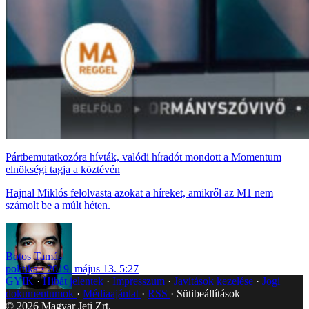
Pártbemutatkozóra hívták, valódi híradót mondott a Momentum
elnökségi tagja a köztévén
Hajnal Miklós felolvasta azokat a híreket, amikről az M1 nem
számolt be a múlt héten.
Botos Tamás
politika
2019. május 13. 5:27
GYIK
Hibát jelentek
Impresszum
Javítások kezelése
Jogi
dokumentumok
Médiaajánlat
RSS
Sütibeállítások
©
2026
Magyar Jeti Zrt.