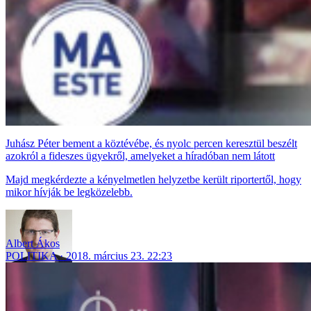
Juhász Péter bement a köztévébe, és nyolc percen keresztül beszélt
azokról a fideszes ügyekről, amelyeket a híradóban nem látott
Majd megkérdezte a kényelmetlen helyzetbe került riportertől, hogy
mikor hívják be legközelebb.
Albert Ákos
POLITIKA
2018. március 23. 22:23