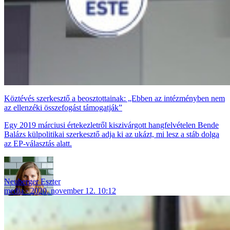
Köztévés szerkesztő a beosztottainak: „Ebben az intézményben nem
az ellenzéki összefogást támogatják”
Egy 2019 márciusi értekezletről kiszivárgott hangfelvételen Bende
Balázs külpolitikai szerkesztő adja ki az ukázt, mi lesz a stáb dolga
az EP-választás alatt.
Neuberger Eszter
media
2020. november 12. 10:12