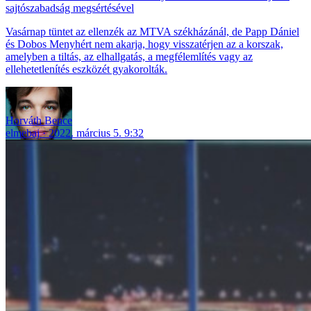
sajtószabadság megsértésével
Vasárnap tüntet az ellenzék az MTVA székházánál, de Papp Dániel
és Dobos Menyhért nem akarja, hogy visszatérjen az a korszak,
amelyben a tiltás, az elhallgatás, a megfélemlítés vagy az
ellehetetlenítés eszközét gyakorolták.
Horváth Bence
elmebaj
2022. március 5. 9:32