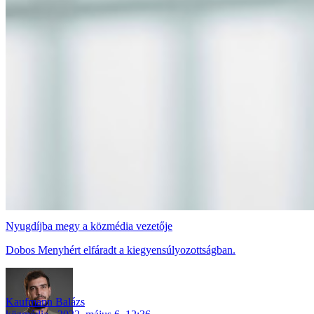
Nyugdíjba megy a közmédia vezetője
Dobos Menyhért elfáradt a kiegyensúlyozottságban.
Kaufmann Balázs