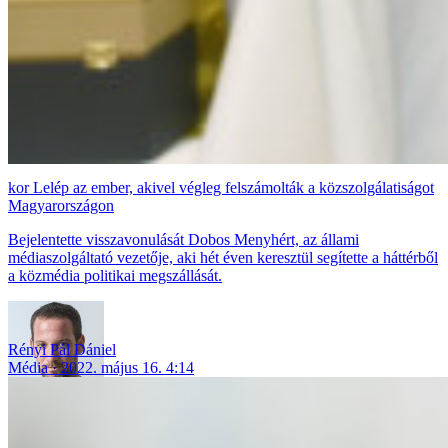
Lelép az ember, akivel végleg felszámolták a közszolgálatiságot
Magyarországon
Bejelentette visszavonulását Dobos Menyhért, az állami
médiaszolgáltató vezetője, aki hét éven keresztül segítette a háttérből
a közmédia politikai megszállását.
Rényi Pál Dániel
Média
2022. május 16. 4:14