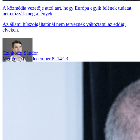
A közmédia vezetője attól tart, hogy Európa egyik felének tudatát
nem rázzák meg a tények
Az állami hírszolgáltatónál nem terveznek változtatni az eddigi
elveken.
Czinkóczi Sándor
Média
2021. december 8. 14:23