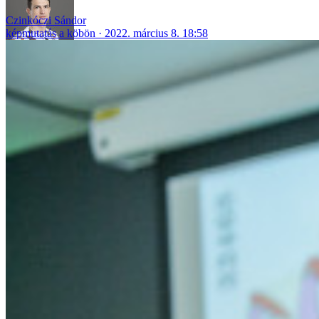
Czinkóczi Sándor
képmutatás a köbön
2022. március 8. 18:58