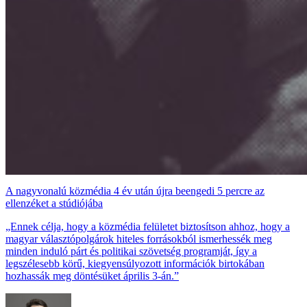
A nagyvonalú közmédia 4 év után újra beengedi 5 percre az
ellenzéket a stúdiójába
„Ennek célja, hogy a közmédia felületet biztosítson ahhoz, hogy a
magyar választópolgárok hiteles forrásokból ismerhessék meg
minden induló párt és politikai szövetség programját, így a
legszélesebb körű, kiegyensúlyozott információk birtokában
hozhassák meg döntésüket április 3-án.”