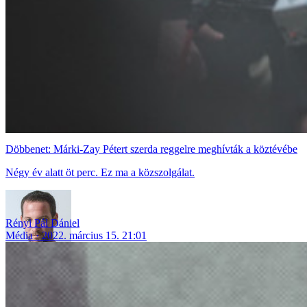
Döbbenet: Márki-Zay Pétert szerda reggelre meghívták a köztévébe
Négy év alatt öt perc. Ez ma a közszolgálat.
Rényi Pál Dániel
Média
2022. március 15. 21:01