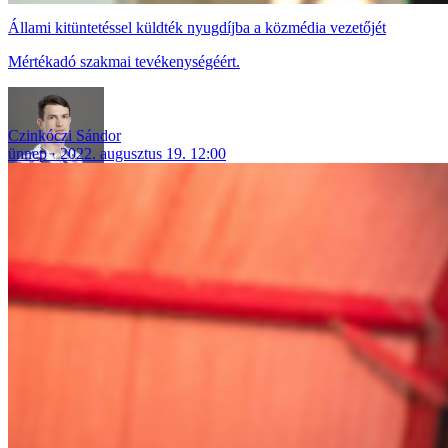
Állami kitüntetéssel küldték nyugdíjba a közmédia vezetőjét
Mértékadó szakmai tevékenységéért.
Czinkóczi Sándor
ünnep
2022. augusztus 19. 12:00