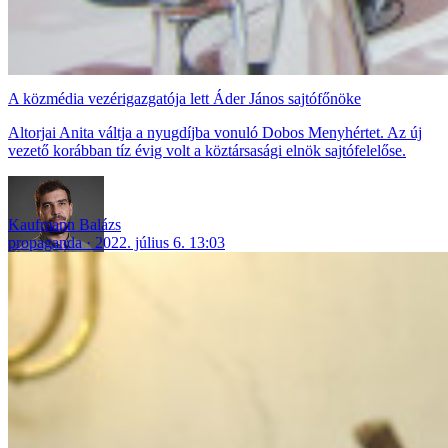
A közmédia vezérigazgatója lett Áder János sajtófőnöke
Altorjai Anita váltja a nyugdíjba vonuló Dobos Menyhértet. Az új
vezető korábban tíz évig volt a köztársasági elnök sajtófelelőse.
Kaufmann Balázs
propaganda
2022. július 6. 13:03