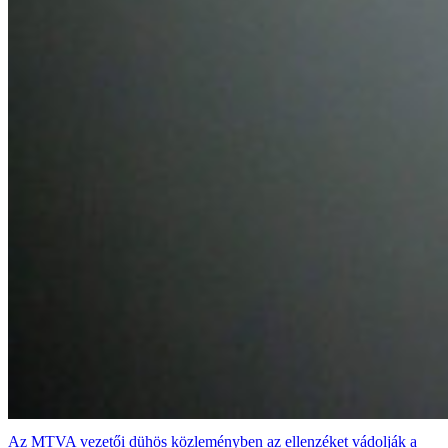
Az MTVA vezetői dühös közleményben az ellenzéket vádolják a