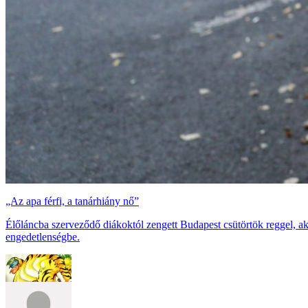
„Az apa férfi, a tanárhiány nő”
Élőláncba szerveződő diákoktól zengett Budapest csütörtök reggel, akik
engedetlenségbe.