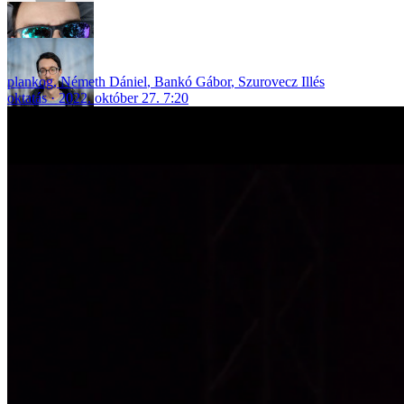
plankog
,
Németh Dániel
,
Bankó Gábor
,
Szurovecz Illés
oktatás
2022. október 27. 7:20