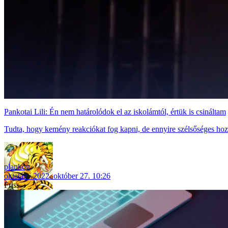
Pankotai Lili: Én nem határolódok el az iskolámtól, értük is csináltam
Tudta, hogy kemény reakciókat fog kapni, de ennyire szélsőséges hozzá
plankog
oktatás
2022. október 27. 10:26
Friss