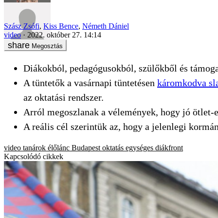
Szász Zsófi
,
Kiss Bence
,
Németh Dániel
video
2022. október 27. 14:14
Megosztás
Diákokból, pedagógusokból, szülőkből és támog
A tüntetők a vasárnapi tüntetésen
káromkodva sl
az oktatási rendszer.
Arról megoszlanak a vélemények, hogy jó ötlet-e 
A reális cél szerintük az, hogy a jelenlegi kormá
video
tanárok
élőlánc
Budapest
oktatás
egységes diákfront
Kapcsolódó cikkek