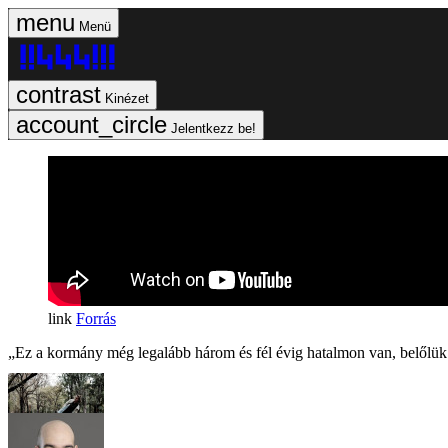
Menü
Kinézet
Jelentkezz be!
Forrás
„Ez a kormány még legalább három és fél évig hatalmon van, belőlük 