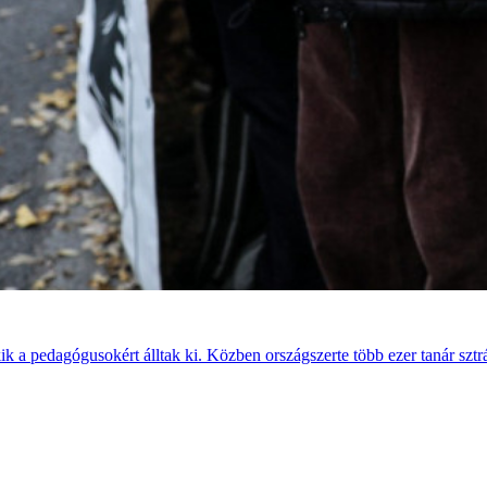
 a pedagógusokért álltak ki. Közben országszerte több ezer tanár sztráj