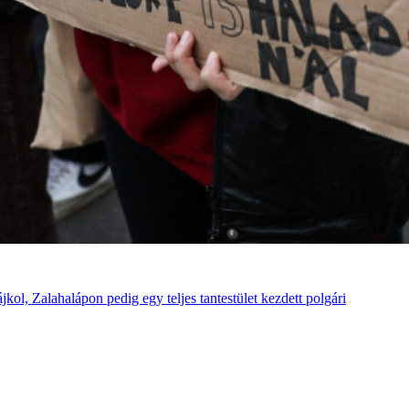
kol, Zalahalápon pedig egy teljes tantestület kezdett polgári