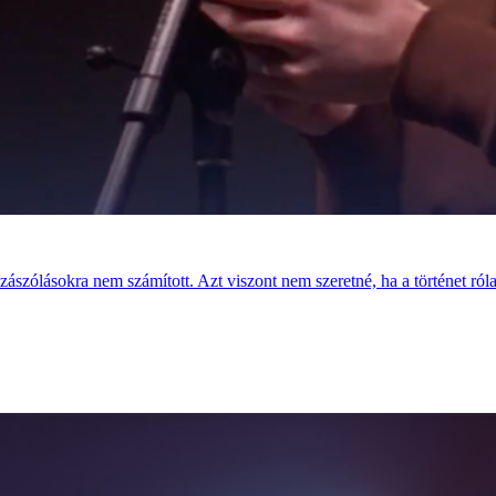
szólásokra nem számított. Azt viszont nem szeretné, ha a történet róla