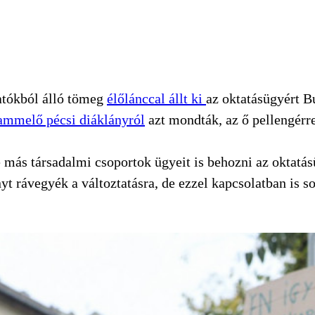
atókból álló tömeg
élőlánccal állt ki
az oktatásügyért B
ammelő pécsi diáklányról
azt mondták, az ő pellengérre
más társadalmi csoportok ügyeit is behozni az oktatás
nyt rávegyék a változtatásra, de ezzel kapcsolatban is s