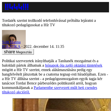
Tordaiék szerint trollkodó telefonhívással próbálta lejáratni a
tiltakozó pedagógusokat a Hír TV
Solti Hanna
POLITIKA
2022. december 14. 11:35
Megosztás
Politikai szervezetek irányíthatják a Tanítanék mozgalmat és a
baloldali pártok állhatnak a
hónapok óta zajló oktatási tüntetések
mögött a Hír TV szerint, ennek alátámasztására pedig egy
hangfelvételt játszottak be a csatorna tegnap esti híradójában. Ezen -
a Hír TV állítása szerint - a pedagógusmozgalom egyik tagja kér
tanácsot Tordai Bence párbeszédes politikustól arról, hogyan
kommunikáljanak a
Parlamentbe szervezett múlt heti csendes
tiltakozó akcióról.