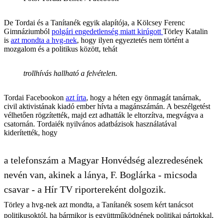
De Tordai és a Tanítanék egyik alapítója, a Kölcsey Ferenc
Gimnáziumból
polgári engedetlenség miatt kirúgott
Törley Katalin
is
azt mondta a hvg-nek
, hogy ilyen egyeztetés nem történt a
mozgalom és a politikus között, tehát
trollhívás hallható a felvételen.
Tordai Facebookon
azt írta
, hogy a héten egy önmagát tanárnak,
civil aktivistának kiadó ember hívta a magánszámán. A beszélgetést
vélhetően rögzítették, majd ezt adhatták le eltorzítva, megvágva a
csatornán. Tordaiék nyilvános adatbázisok használatával
kiderítették, hogy
a telefonszám a Magyar Honvédség alezredesének
nevén van, akinek a lánya, F. Boglárka - micsoda
csavar - a Hír TV riportereként dolgozik.
Törley a hvg-nek azt mondta, a Tanítanék sosem kért tanácsot
politikusoktól, ha bármikor is együttműködnének politikai pártokkal,