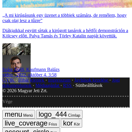
„A mi kirúgásunk egy üzenet a többiek számára, de remélem, hogy
csak olaj lesz a tűzre”
Diákjaikkal együtt sírtak a kirúgott tanárok a hétfői demonstráción a
Kölcsey előtt. Palya Tamás és Törley Katalin napját követtük.
Szász Zsófi
,
Kaufmann Balázs
video
2022. október 4. 3:58
GYIK
Hibát jelentek
Impresszum
Javítások kezelése
Jogi
dokumentumok
Médiaajánlat
RSS
Sütibeállítások
©
2026
Magyar Jeti Zrt.
Vége
Menü
Címlap
Friss
Kör