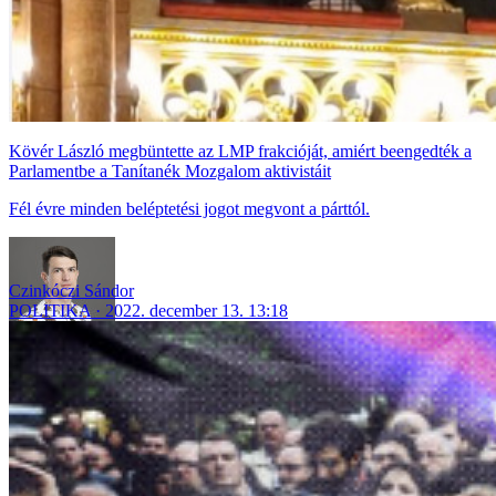
Kövér László megbüntette az LMP frakcióját, amiért beengedték a
Parlamentbe a Tanítanék Mozgalom aktivistáit
Fél évre minden beléptetési jogot megvont a párttól.
Czinkóczi Sándor
POLITIKA
2022. december 13. 13:18