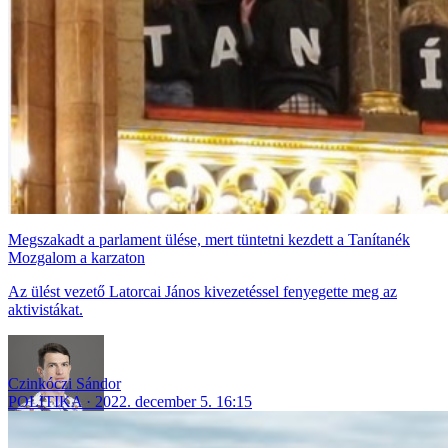
Megszakadt a parlament ülése, mert tüntetni kezdett a Tanítanék
Mozgalom a karzaton
Az ülést vezető Latorcai János kivezetéssel fenyegette meg az
aktivistákat.
Czinkóczi Sándor
POLITIKA
2022. december 5. 16:15