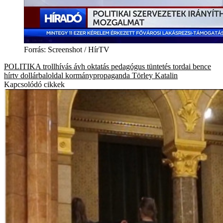
Forrás
:
Screenshot / HírTV
POLITIKA
trollhívás
ávh
oktatás
pedagógus tüntetés
tordai bence
hírtv
dollárbaloldal
kormánypropaganda
Törley Katalin
Kapcsolódó cikkek