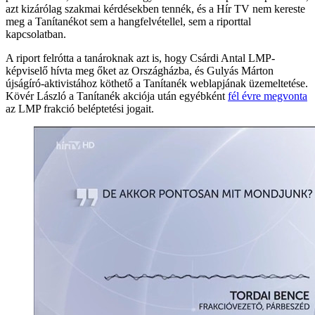
azt kizárólag szakmai kérdésekben tennék, és a Hír TV nem kereste
meg a Tanítanékot sem a hangfelvétellel, sem a riporttal
kapcsolatban.
A riport felrótta a tanároknak azt is, hogy Csárdi Antal LMP-
képviselő hívta meg őket az Országházba, és Gulyás Márton
újságíró-aktivistához köthető a Tanítanék weblapjának üzemeltetése.
Kövér László a Tanítanék akciója után egyébként
fél évre megvonta
az LMP frakció beléptetési jogait.