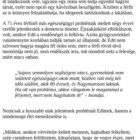
itt találkozunk vele, ugyanis egy órára sem tudja egyedül hagyni
társát, ezért nem opció egy kávézóban beszélgetni. Közben a férfit
az is könnyen felzaklathatja, ha idegenek tartózkodnak a lakásban.
A 71 éves férfinél más egészségügyi problémák mellett négy évvel
ezelőtt jelentkeztek a demencia tünetei. Éjszakánként elbóklászott,
volt, amikor Edit a rendőrséget is felhívta. Azóta gyógyszerekkel
valamennyire kordában tudják tartani az állapotát, de Edit nem
szívesen hagyja magára fél órára sem, mert a férfi rövid távú
memóriája nem jó, nem emlékszik arra, mit mondott neki a felesége,
miért nincs otthon.
„Sajnos semmilyen segítségem nincs, gyermekünk nem
született egészségügyi okok miatt, közben van még két
idős szülőm, akik 80 évesek, és Nagymaroson laknak.
Ha ott van probléma, akkor rángatom le magammal a
férjemet, mert nem hagyhatom itt” – mondja.
Nemcsak a hosszabb utak jelentenek problémát Editnek, hanem a
mindennapi élet menedzselése is.
„Múltkor, amikor vérvételre kellett mennem, hajnalban felkeltem,
szép csendesen felöltöztem, kilopóztam, hogy ne vegye észre, mert