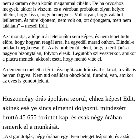
nem akartam olyan korán magammal cibálni. De ha orvoshoz
megyek, akkor is viszem, és a váróban próbálom olyan helyre
ültetni, hogy lássa, hogy bemegyek. Volt olyan, hogy valahol
leültettem, és mire kijöttem, nem volt ott, ott őrjöngtem, mert nem
találtam” – meséli Edit.
Azt mondja, a férje már telefonálni sem képes, és nem lehet tudni
előre, hogy hogyan reagál arra, ha egyedül marad otthon. Elindul-e
például megkeresni őt. Az is problémát jelent, hogy a férfi járása
nagyon bizonytalan, folyton elesik. Legutóbb szilveszterkor, amikor
a piacra mentek, akkorát esett, hogy mentő vitte el.
A demencia mellett a férfi kézalagút-szindrómával is küzd, a válla is
be van fagyva. Nem tud önállóan öltözködni, fürödni, van, amikor
az evés is gondot jelent.
Huszonnégy órás ápolásra szorul, ehhez képest Edit,
akinek esélye sincs elmenni dolgozni, mindezért
bruttó 45 655 forintot kap, és csak négy órában
ismerik el a munkáját.
„Azt gondolják, négy órában egy ilyen beteget leápolok, és aztán