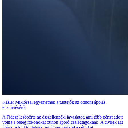
Kásler Miklóssal egyeztetnek a tüntetők az otthoni ápolás
elismeréséről
A Fidesz lesöpörte az összellenzéki javaslatot, ami több pénzt adott
volna a beteg rokonokat otthon ápoló családtagoknak. A civilek azt
ígérik, addig tüntetnek, amíg nem érik el a céljukat.