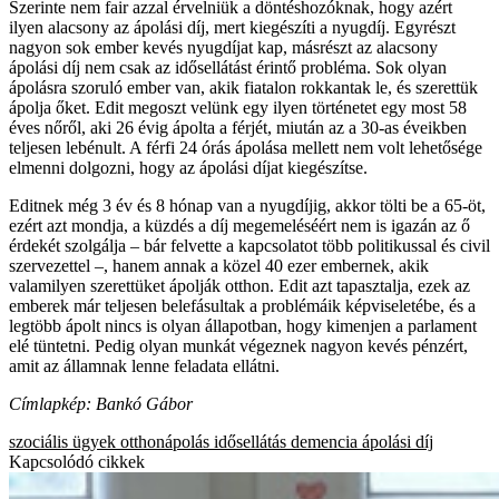
Szerinte nem fair azzal érvelniük a döntéshozóknak, hogy azért
ilyen alacsony az ápolási díj, mert kiegészíti a nyugdíj. Egyrészt
nagyon sok ember kevés nyugdíjat kap, másrészt az alacsony
ápolási díj nem csak az idősellátást érintő probléma. Sok olyan
ápolásra szoruló ember van, akik fiatalon rokkantak le, és szerettük
ápolja őket. Edit megoszt velünk egy ilyen történetet egy most 58
éves nőről, aki 26 évig ápolta a férjét, miután az a 30-as éveikben
teljesen lebénult. A férfi 24 órás ápolása mellett nem volt lehetősége
elmenni dolgozni, hogy az ápolási díjat kiegészítse.
Editnek még 3 év és 8 hónap van a nyugdíjig, akkor tölti be a 65-öt,
ezért azt mondja, a küzdés a díj megemeléséért nem is igazán az ő
érdekét szolgálja – bár felvette a kapcsolatot több politikussal és civil
szervezettel –, hanem annak a közel 40 ezer embernek, akik
valamilyen szerettüket ápolják otthon. Edit azt tapasztalja, ezek az
emberek már teljesen belefásultak a problémáik képviseletébe, és a
legtöbb ápolt nincs is olyan állapotban, hogy kimenjen a parlament
elé tüntetni. Pedig olyan munkát végeznek nagyon kevés pénzért,
amit az államnak lenne feladata ellátni.
Címlapkép: Bankó Gábor
szociális ügyek
otthonápolás
idősellátás
demencia
ápolási díj
Kapcsolódó cikkek