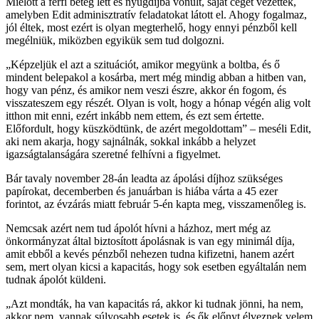
Mielőtt a férfi beteg lett és nyugdíjba vonult, saját céget vezettek,
amelyben Edit adminisztratív feladatokat látott el. Ahogy fogalmaz,
jól éltek, most ezért is olyan megterhelő, hogy ennyi pénzből kell
megélniük, miközben egyikük sem tud dolgozni.
„Képzeljük el azt a szituációt, amikor megyünk a boltba, és ő
mindent belepakol a kosárba, mert még mindig abban a hitben van,
hogy van pénz, és amikor nem veszi észre, akkor én fogom, és
visszateszem egy részét. Olyan is volt, hogy a hónap végén alig volt
itthon mit enni, ezért inkább nem ettem, és ezt sem értette.
Előfordult, hogy küszködtünk, de azért megoldottam” – meséli Edit,
aki nem akarja, hogy sajnálnák, sokkal inkább a helyzet
igazságtalanságára szeretné felhívni a figyelmet.
Bár tavaly november 28-án leadta az ápolási díjhoz szükséges
papírokat, decemberben és januárban is hiába várta a 45 ezer
forintot, az évzárás miatt február 5-én kapta meg, visszamenőleg is.
Nemcsak azért nem tud ápolót hívni a házhoz, mert még az
önkormányzat által biztosított ápolásnak is van egy minimál díja,
amit ebből a kevés pénzből nehezen tudna kifizetni, hanem azért
sem, mert olyan kicsi a kapacitás, hogy sok esetben egyáltalán nem
tudnak ápolót küldeni.
„Azt mondták, ha van kapacitás rá, akkor ki tudnak jönni, ha nem,
akkor nem, vannak súlyosabb esetek is, és ők előnyt élveznek velem