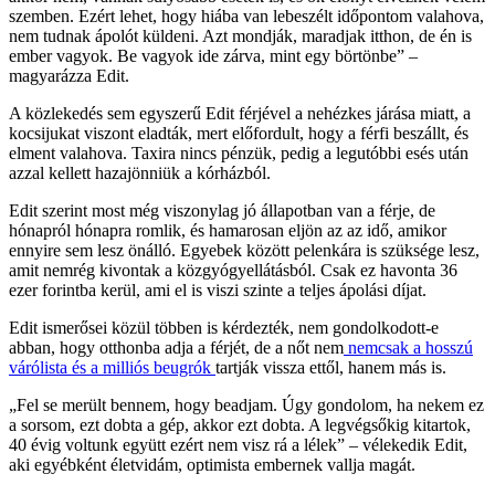
szemben. Ezért lehet, hogy hiába van lebeszélt időpontom valahova,
nem tudnak ápolót küldeni. Azt mondják, maradjak itthon, de én is
ember vagyok. Be vagyok ide zárva, mint egy börtönbe” –
magyarázza Edit.
A közlekedés sem egyszerű Edit férjével a nehézkes járása miatt, a
kocsijukat viszont eladták, mert előfordult, hogy a férfi beszállt, és
elment valahova. Taxira nincs pénzük, pedig a legutóbbi esés után
azzal kellett hazajönniük a kórházból.
Edit szerint most még viszonylag jó állapotban van a férje, de
hónapról hónapra romlik, és hamarosan eljön az az idő, amikor
ennyire sem lesz önálló. Egyebek között pelenkára is szüksége lesz,
amit nemrég kivontak a közgyógyellátásból. Csak ez havonta 36
ezer forintba kerül, ami el is viszi szinte a teljes ápolási díjat.
Edit ismerősei közül többen is kérdezték, nem gondolkodott-e
abban, hogy otthonba adja a férjét, de a nőt nem
nemcsak a hosszú
várólista és a milliós beugrók
tartják vissza ettől, hanem más is.
„Fel se merült bennem, hogy beadjam. Úgy gondolom, ha nekem ez
a sorsom, ezt dobta a gép, akkor ezt dobta. A legvégsőkig kitartok,
40 évig voltunk együtt ezért nem visz rá a lélek” – vélekedik Edit,
aki egyébként életvidám, optimista embernek vallja magát.