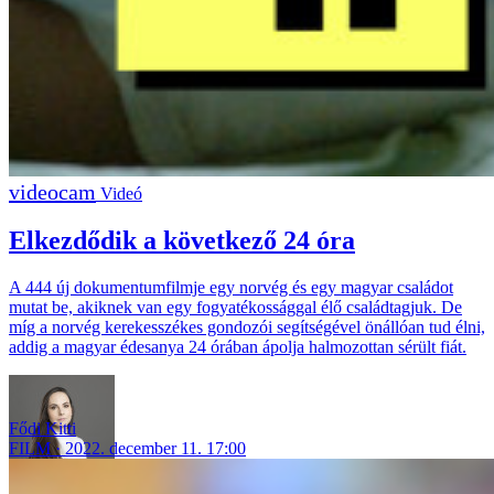
Videó
Elkezdődik a következő 24 óra
A 444 új dokumentumfilmje egy norvég és egy magyar családot
mutat be, akiknek van egy fogyatékossággal élő családtagjuk. De
míg a norvég kerekesszékes gondozói segítségével önállóan tud élni,
addig a magyar édesanya 24 órában ápolja halmozottan sérült fiát.
Fődi Kitti
FILM
2022. december 11. 17:00