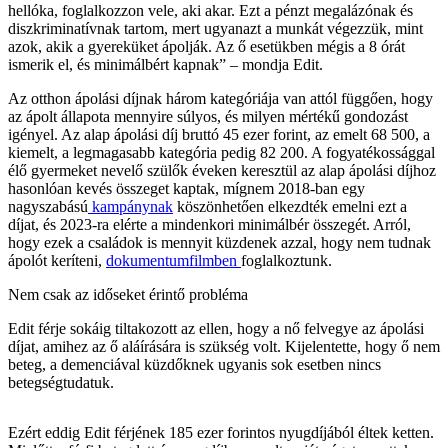
hellóka, foglalkozzon vele, aki akar. Ezt a pénzt megalázónak és
diszkriminatívnak tartom, mert ugyanazt a munkát végezzük, mint
azok, akik a gyereküket ápolják. Az ő esetükben mégis a 8 órát
ismerik el, és minimálbért kapnak” – mondja Edit.
Az otthon ápolási díjnak három kategóriája van attól függően, hogy
az ápolt állapota mennyire súlyos, és milyen mértékű gondozást
igényel. Az alap ápolási díj bruttó 45 ezer forint, az emelt 68 500, a
kiemelt, a legmagasabb kategória pedig 82 200. A fogyatékossággal
élő gyermeket nevelő szülők éveken keresztül az alap ápolási díjhoz
hasonlóan kevés összeget kaptak, mígnem 2018-ban egy
nagyszabású
kampánynak
köszönhetően elkezdték emelni ezt a
díjat, és 2023-ra elérte a mindenkori minimálbér összegét. Arról,
hogy ezek a családok is mennyit küzdenek azzal, hogy nem tudnak
ápolót keríteni,
dokumentumfilmben
foglalkoztunk.
Nem csak az időseket érintő probléma
Edit férje sokáig tiltakozott az ellen, hogy a nő felvegye az ápolási
díjat, amihez az ő aláírására is szükség volt. Kijelentette, hogy ő nem
beteg, a demenciával küzdőknek ugyanis sok esetben nincs
betegségtudatuk.
Ezért eddig Edit férjének 185 ezer forintos nyugdíjából éltek ketten.