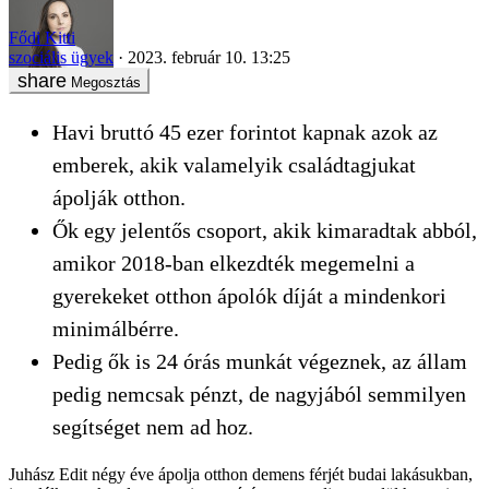
Fődi Kitti
szociális ügyek
2023. február 10. 13:25
Megosztás
Havi bruttó 45 ezer forintot kapnak azok az
emberek, akik valamelyik családtagjukat
ápolják otthon.
Ők egy jelentős csoport, akik kimaradtak abból,
amikor 2018-ban elkezdték megemelni a
gyerekeket otthon ápolók díját a mindenkori
minimálbérre.
Pedig ők is 24 órás munkát végeznek, az állam
pedig nemcsak pénzt, de nagyjából semmilyen
segítséget nem ad hoz.
Juhász Edit négy éve ápolja otthon demens férjét budai lakásukban,