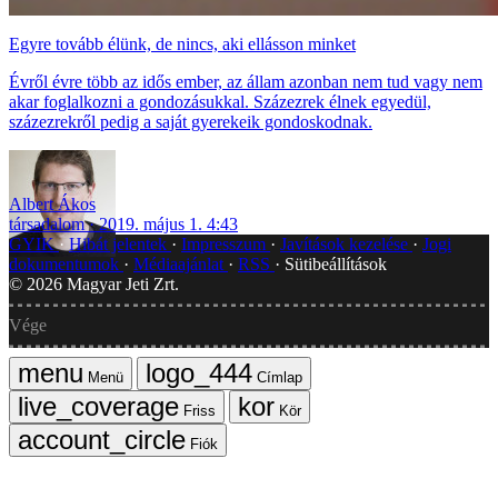
Egyre tovább élünk, de nincs, aki ellásson minket
Évről évre több az idős ember, az állam azonban nem tud vagy nem
akar foglalkozni a gondozásukkal. Százezrek élnek egyedül,
százezrekről pedig a saját gyerekeik gondoskodnak.
Albert Ákos
társadalom
2019. május 1. 4:43
GYIK
Hibát jelentek
Impresszum
Javítások kezelése
Jogi
dokumentumok
Médiaajánlat
RSS
Sütibeállítások
©
2026
Magyar Jeti Zrt.
Vége
Menü
Címlap
Friss
Kör
Fiók