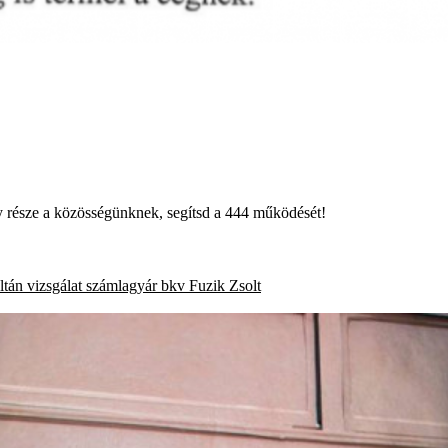
égy része a közösségünknek, segítsd a 444 működését!
ltán
vizsgálat
számlagyár
bkv
Fuzik Zsolt