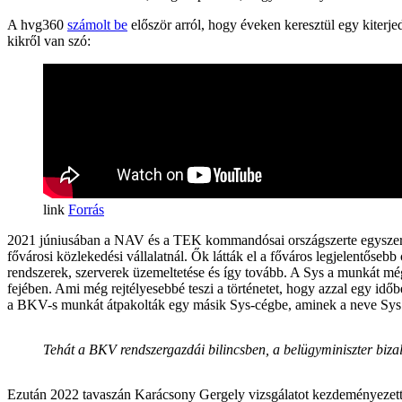
A hvg360
számolt be
először arról, hogy éveken keresztül egy kiterj
kikről van szó:
Forrás
2021 júniusában a NAV és a TEK kommandósai országszerte egyszerre n
fővárosi közlekedési vállalatnál. Ők látták el a főváros legjelentőseb
rendszerek, szerverek üzemeltetése és így tovább. A Sys a munkát még 
fejében. Ami még rejtélyesebbé teszi a történetet, hogy azzal egy időb
a BKV-s munkát átpakolták egy másik Sys-cégbe, aminek a neve Sys N
Tehát a BKV rendszergazdái bilincsben, a belügyminiszter bizal
Ezután 2022 tavaszán Karácsony Gergely vizsgálatot kezdeményezett, a