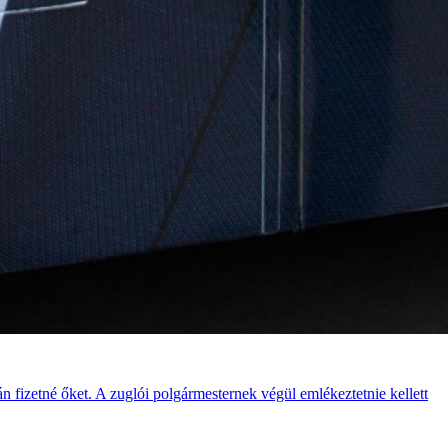
n fizetné őket. A zuglói polgármesternek végül emlékeztetnie kellett