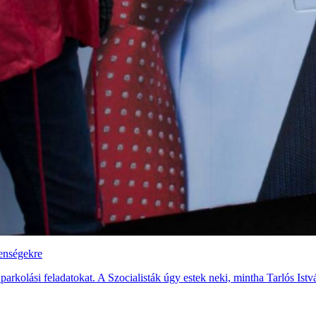
lenségekre
arkolási feladatokat. A Szocialisták úgy estek neki, mintha Tarlós Istvá