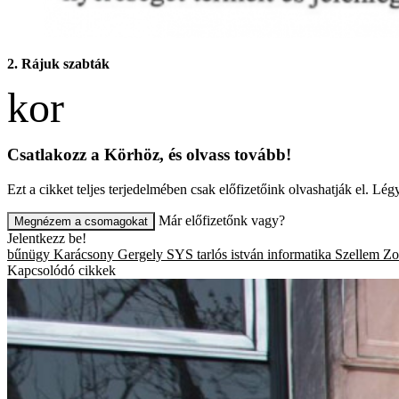
2. Rájuk szabták
Csatlakozz a Körhöz, és olvass tovább!
Ezt a cikket teljes terjedelmében csak előfizetőink olvashatják el. L
Már előfizetőnk vagy?
Megnézem a csomagokat
Jelentkezz be!
bűnügy
Karácsony Gergely
SYS
tarlós istván
informatika
Szellem Zo
Kapcsolódó cikkek