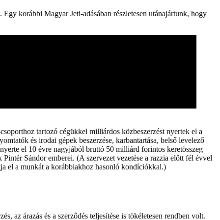
t. Egy korábbi Magyar Jeti-adásában részletesen utánajártunk, hogy
soporthoz tartozó cégükkel milliárdos közbeszerzést nyertek el a
nyomtatók és irodai gépek beszerzése, karbantartása, belső levelező
yerte el 10 évre nagyjából bruttó 50 milliárd forintos keretösszeg
 Pintér Sándor emberei. (A szervezet vezetése a razzia előtt fél évvel
ja el a munkát a korábbiakhoz hasonló kondíciókkal.)
az árazás és a szerződés teljesítése is tökéletesen rendben volt.