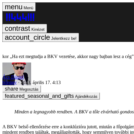
Menü
Kinézet
Jelentkezz be!
„Ha ezt megtudja a BKV vezetése, akkor nagy bajban lesz a cég”
Ács Dániel
bűnügy
2023. április 17. 4:13
Megosztás
Ajándékozás
Minden a legnagyobb rendben. A BKV a tőle elvárható gondossá
A BKV belső ellenőrzése erre a konklúzióra jutott, miután a főpolgár
mindent rendben találtak, megállapították, hogy semmilyen további in