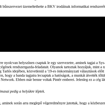
edt bűnszervezet üzemeltethette a BKV irodáinak informatikai rendszeré
yolcvan helyszínen csaptak le egy szervezetre, aminek tagjai a Sys-c
b cégének rendszergazda-feladatait. Olyanok tartoztak hozzájuk, mint a 
Tarlós idejében, közvetlenül a '19-es önkormányzati választások előtt n
en, hogy a banda tagjaira lecsaptak a hatóságok, a munkát átvették tőlük
etwork. Ebben már benne voltak Pintér emberei. Jelenleg ez a cég lát
masai pedig a helyükre léptek.
minek során arra meglepő végeredményre jutottak, hogy a közbeszerzés, 