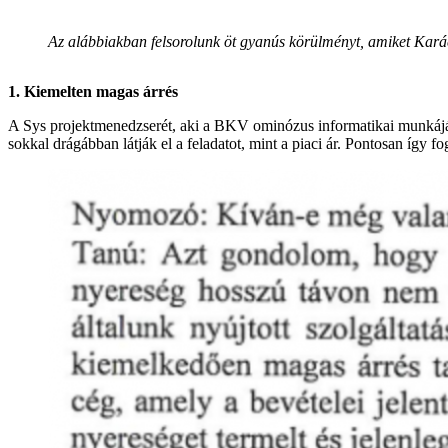
Az alábbiakban felsorolunk öt gyanús körülményt, amiket Karác
1. Kiemelten magas árrés
A Sys projektmenedzserét, aki a BKV ominózus informatikai munkájáér
sokkal drágábban látják el a feladatot, mint a piaci ár. Pontosan így fo