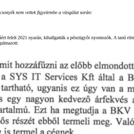
sonyék nem vettek figyelembe a vizsgálat során:
t felelt 2021 nyarán, kihallgatták a pénzügyőr nyomozók. A tanú elmond
galmazott: