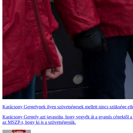
Karácsony Gergelynek ilyen szövetségesek mellett nincs szüksége el
Karácsony Gergely azt javasolta, hogy vegyék át a gyanús cégektől a p
az MSZP-t, hogy ki is a szövetségesük.