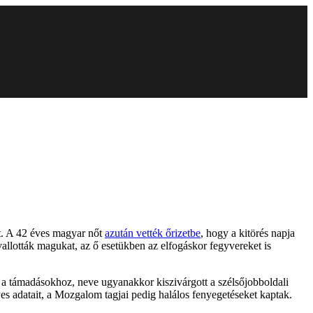
et. A 42 éves magyar nőt
azután vették őrizetbe
, hogy a kitörés napja
 vallották magukat, az ő esetükben az elfogáskor fegyvereket is
na a támadásokhoz, neve ugyanakkor kiszivárgott a szélsőjobboldali
es adatait, a Mozgalom tagjai pedig halálos fenyegetéseket kaptak.