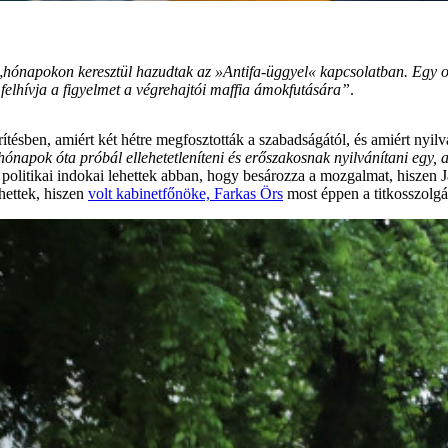
„
hónapokon keresztül hazudtak az »Antifa-üggyel« kapcsolatban. Egy oly
s felhívja a figyelmet a végrehajtói maffia ámokfutására”
.
ítésben, amiért két hétre megfosztották a szabadságától, és amiért ny
hónapok óta próbál ellehetetleníteni és erőszakosnak nyilvánítani egy, a
a politikai indokai lehettek abban, hogy besározza a mozgalmat, hiszen 
hettek, hiszen
volt kabinetfőnöke, Farkas Örs
most éppen a titkosszolgála