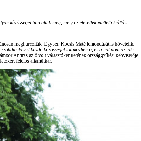
an közösséget hurcoltak meg, mely az elesettek melletti kiállást
ilvánosan meghurcolták. Egyben Kocsis Máté lemondását is követelik,
 szolidaritásért küzdő közösséget - miközben ő, és a hatalom az, aki
Jámbor András az ő volt választókerületének országgyűlési képviselője
tokért felelős államtitkár.