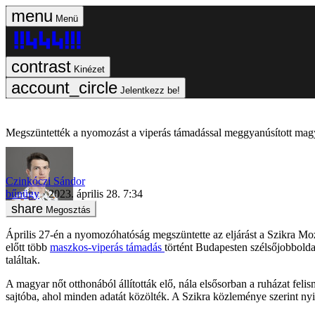
Menü
Kinézet
Jelentkezz be!
Megszüntették a nyomozást a viperás támadással meggyanúsított magy
Czinkóczi Sándor
bűnügy
2023. április 28. 7:34
Megosztás
Április 27-én a nyomozóhatóság megszüntette az eljárást a Szikra Moz
előtt több
maszkos-viperás támadás
történt Budapesten szélsőjobboldal
találtak.
A magyar nőt otthonából állították elő, nála elsősorban a ruházat feli
sajtóba, ahol minden adatát közölték. A Szikra közleménye szerint nyi