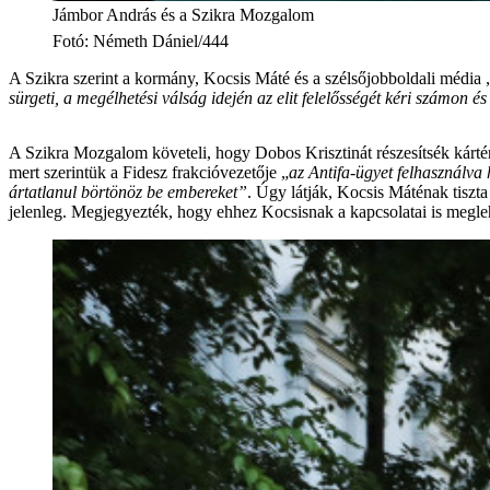
Jámbor András és a Szikra Mozgalom
Fotó
:
Németh Dániel/444
A Szikra szerint a kormány, Kocsis Máté és a szélsőjobboldali média 
sürgeti, a megélhetési válság idején az elit felelősségét kéri számon é
A Szikra Mozgalom követeli, hogy Dobos Krisztinát részesítsék kártér
mert szerintük a Fidesz frakcióvezetője „
az Antifa-ügyet felhasználva 
ártatlanul börtönöz be embereket”
. Úgy látják, Kocsis Máténak tiszt
jelenleg. Megjegyezték, hogy ehhez Kocsisnak a kapcsolatai is megle