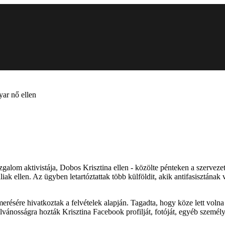
ar nő ellen
galom aktivistája, Dobos Krisztina ellen - közölte pénteken a szervez
iak ellen. Az ügyben letartóztattak több külföldit, akik antifasisztának
smerésére hivatkoztak a felvételek alapján. Tagadta, hogy köze lett vol
lvánosságra hozták Krisztina Facebook profilját, fotóját, egyéb személy