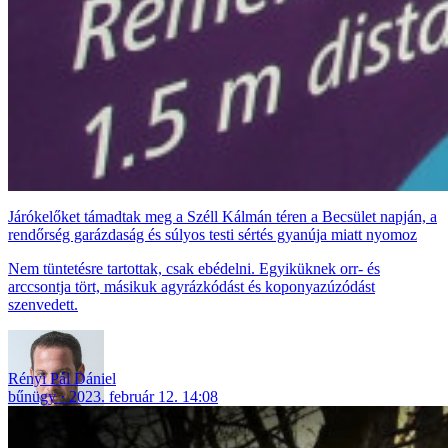
Járókelőket támadtak meg a Széll Kálmán téren a Becsület napján, a
rendőrség garázdaság és súlyos testi sértés gyanúja miatt nyomoz
Nem tüntetésre tartottak, csak ebédelni. Egyiküknek orr- és
arccsontja tört, másikuk agyrázkódást és koponyazúzódást
szenvedett.
Rényi Pál Dániel
bűnügy
2023. február 12. 14:08