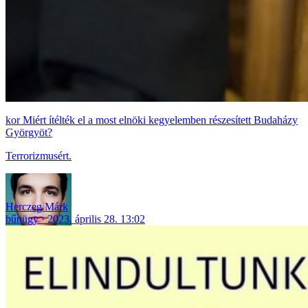
Miért ítélték el a most elnöki kegyelemben részesített Budaházy
Györgyöt?
Terrorizmusért.
Herczeg Márk
bűnügy
2023. április 28. 13:02