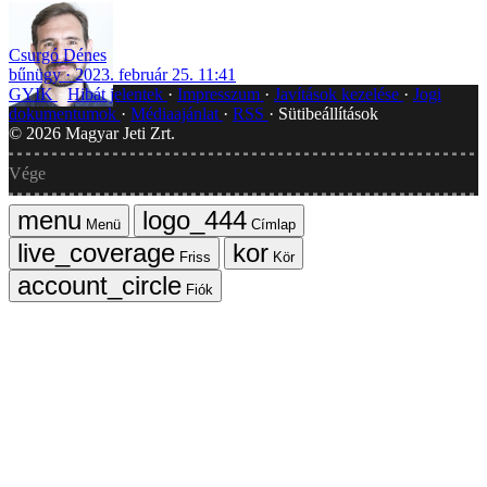
Csurgó Dénes
bűnügy
2023. február 25. 11:41
GYIK
Hibát jelentek
Impresszum
Javítások kezelése
Jogi
dokumentumok
Médiaajánlat
RSS
Sütibeállítások
©
2026
Magyar Jeti Zrt.
Vége
Menü
Címlap
Friss
Kör
Fiók