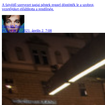
A fajvédő szervezet tagjai péntek reggel döntötték le a szobrot,
vezetőjüket előállította a rendőrség.
Horváth Bence
POLITIKA
2021. április 2. 7:08