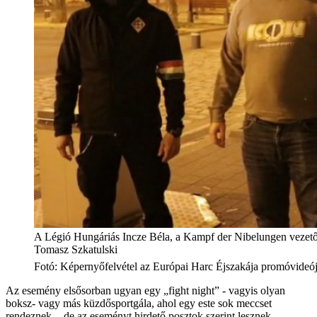
A Légió Hungáriás Incze Béla, a Kampf der Nibelungen vezetőj
Tomasz Szkatulski
Fotó
:
Képernyőfelvétel az Európai Harc Éjszakája promóvideó
Az esemény elsősorban ugyan egy „fight night” - vagyis olyan
boksz- vagy más küzdősportgála, ahol egy este sok meccset
rendeznek -, de az eseményt hirdető posztok szerint lesznek