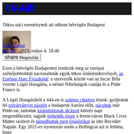
Titkos náci eseménynek ad otthont hétvégén Budapest
Solti Hanna
belföld
2023. május 4. 18:46
Megosztás
Ezen a hétvégén Budapesten rendezik meg az európai
szélsőjobboldali nacionalisták egyik titkos óriásrendezvényét,
az
Európai Harc Éjszakáját
: a szervezők között van az Incze Béla
vezette Légió Hungária, a német Nibelungok csatája és a Pride
France is.
A Légió Hungáriáról a 444-en is
számos cikkben
írtunk: gyújtottak
fel
szivárványos zászlót
a budapesti Auróra előtt,
nácultak
már
Pride-on, tartottak
kirándulásnak álcázott
kitörés napi
megemlékezést, tagjaik
törhették össze
a ferencvárosi Black Lives
Matter szobrot és
támadhattak meg újságírókat
az idei Becsület
Napján. Egy 2021-es nyomozás során a Bellingcat azt is feltárta,
hogy