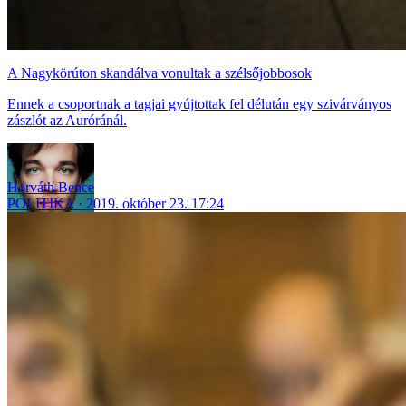
A Nagykörúton skandálva vonultak a szélsőjobbosok
Ennek a csoportnak a tagjai gyújtottak fel délután egy szivárványos
zászlót az Auróránál.
Horváth Bence
POLITIKA
2019. október 23. 17:24