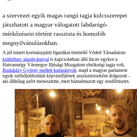
a szervezet egyik magas rangú tagja kulcsszerepet
játszhatott a magyar válogatott labdarúgó-
mérkőzésein történt rasszista és homofób
megnyilvánulásokban.
A jól ismert kormánypárti figurákat tömörítő Védett Társadalom
kultúrharc alapítvánnyal
is kapcsolatban álló Incze egykor a
Hatvannégy Vármegye Ifjúsági Mozgalom elnökségi tagja volt,
Budaházy György mellett kampányolt
, majd a magyar parlament
egyik szélsőjobboldali képviselőjének asszisztenseként dolgozott -
aki állítólag azért menesztette, mert bántalmazott egy rendőrtisztet.