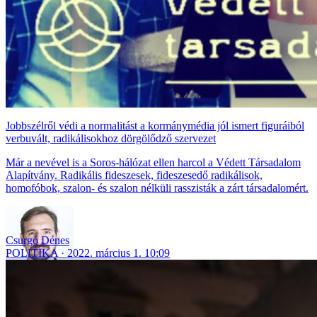
Jobbszélről védi a normalitást a kormánymédia jól ismert figuráiból
verbuvált, radikálisokhoz dörgölődző szervezet
Már a nevével is a Soros-hálózat ellen harcol a Védett Társadalom
Alapítvány. Radikális fideszesek, fideszesedő radikálisok,
homofóbok, szalon- és szalon nélküli rasszisták a zárt társadalomért.
Csurgó Dénes
POLITIKA
2022. március 1. 10:09