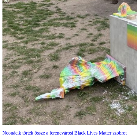
Neonácik törték össze a ferencvárosi Black Lives Matter szobrot