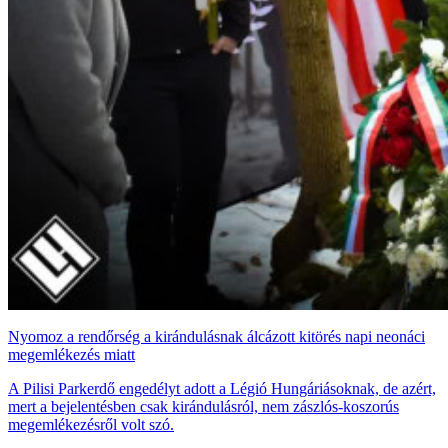
Nyomoz a rendőrség a kirándulásnak álcázott kitörés napi neonáci
megemlékezés miatt
A Pilisi Parkerdő engedélyt adott a Légió Hungáriásoknak, de azért,
mert a bejelentésben csak kirándulásról, nem zászlós-koszorús
megemlékezésről volt szó.