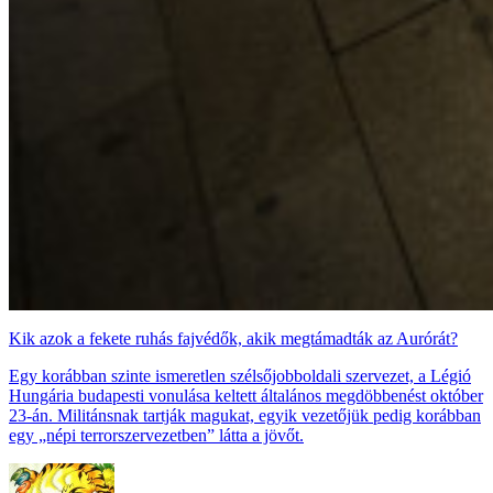
Kik azok a fekete ruhás fajvédők, akik megtámadták az Aurórát?
Egy korábban szinte ismeretlen szélsőjobboldali szervezet, a Légió
Hungária budapesti vonulása keltett általános megdöbbenést október
23-án. Militánsnak tartják magukat, egyik vezetőjük pedig korábban
egy „népi terrorszervezetben” látta a jövőt.