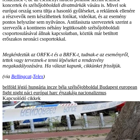
koncertek és
szélsőjobboldali divatmárkák
vására is. Mivel sok
európai ország sorra tiltja a hasonló gyűléseket, a reklámok ellenére
a részvevők nem készíthetnek fotókat, videókat, és az esemény
pontos helyszíne sem nyilvános. Antifasiszta szervezetek szerint a
szervezők a kontinens néhány legtitkosabb szélsőjobboldali
csoportosulásával állnak kapcsolatban, köztük már betiltott
erőszakos neonáci csoportokkal.
Megkérdeztük az ORFK-t és a BRFK-t, tudnak-e az eseményről,
tettek vagy terveznek-e tenni lépéseket a rendezvény
megakadályozására. Ha választ kapunk, cikkünket frissítjük.
(via
Bellingcat
-
Telex
)
belföld
légió hungária
incze béla
szélsőjobboldal
Budapest
european
fight night
náci
európai harc éjszakája
nacionalizmus
Kapcsolódó cikkek