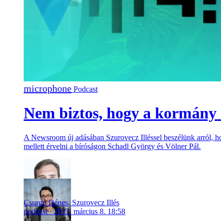
Podcast
Nem biztos, hogy a kormány o
A Newsroom új adásában Szurovecz Illéssel beszélünk arról, hog
mellett érvelni a bíróságon Schadl György és Völner Pál.
Csurgó Dénes
,
Szurovecz Illés
podcast
2023. március 8. 18:58