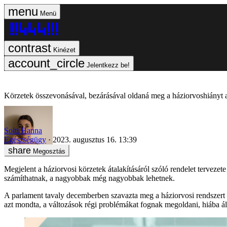
Menü
Kinézet
Jelentkezz be!
Körzetek összevonásával, bezárásával oldaná meg a háziorvoshiányt
Solti Hanna
Egészségügy
2023. augusztus 16. 13:39
Megosztás
Megjelent a háziorvosi körzetek átalakításáról szóló rendelet tervezet
számíthatnak, a nagyobbak még nagyobbak lehetnek.
A parlament tavaly decemberben szavazta meg a háziorvosi rendszert á
azt mondta, a változások régi problémákat fognak megoldani, hiába á