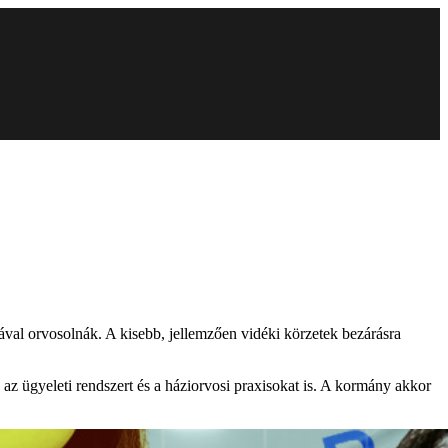
sával orvosolnák. A kisebb, jellemzően vidéki körzetek bezárásra
 az ügyeleti rendszert és a háziorvosi praxisokat is. A kormány akkor