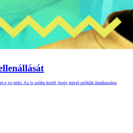
llenállását
-e ez neki. Az is szóba kerül, hogy mivel próbált ártatlansága