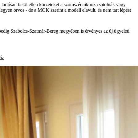
 tartósan betöltetlen körzeteket a szomszédaikhoz csatolnák vagy
egyen orvos - de a MOK szerint a modell elavult, és nem tart lépést
ól pedig Szabolcs-Szatmár-Bereg megyében is érvényes az új ügyeleti
áz