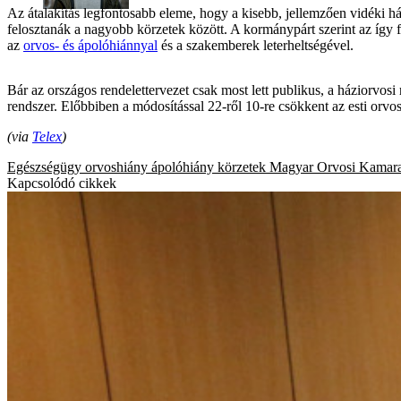
Az átalakítás legfontosabb eleme, hogy a kisebb, jellemzően vidéki h
felosztanák a nagyobb körzetek között. A kormánypárt szerint az így f
az
orvos- és ápolóhiánnyal
és a szakemberek leterheltségével.
Bár az országos rendelettervezet csak most lett publikus, a háziorvos
rendszer. Előbbiben a módosítással 22-ről 10-re csökkent az esti orvo
(via
Telex
)
Egészségügy
orvoshiány
ápolóhiány
körzetek
Magyar Orvosi Kamar
Kapcsolódó cikkek