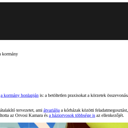
 a kormány
e
a kormány honlapján
is: a betöltetlen praxisokat a körzetek összevoná
talakító tervezetet, ami
átvariálja
a kórházak közötti feladatmegosztást,
lltotta az Orvosi Kamara és
a háziorvosok többsége is
az ellenkezőjét.