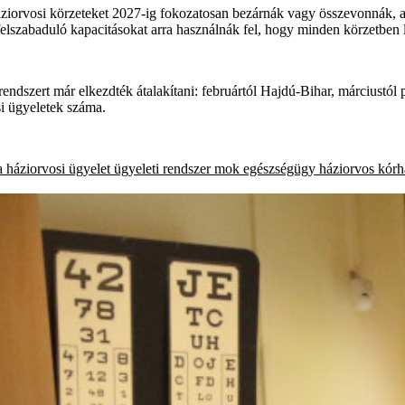
áziorvosi körzeteket 2027-ig fokozatosan bezárnák vagy összevonnák, a
elszabaduló kapacitásokat arra használnák fel, hogy minden körzetben l
i rendszert már elkezdték átalakítani: februártól Hajdú-Bihar, márciust
si ügyeletek száma.
a
háziorvosi ügyelet
ügyeleti rendszer
mok
egészségügy
háziorvos
kórh