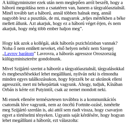
A külügyminiszter ezek után nem meglepően arról beszélt, hogy a
háború megoldása nem a csatatéren van, hanem a tárgyalóasztalnál.
Minél tovább tart a háború, annál többen halnak meg, annál
nagyobb lesz a pusztítás, de mi, magyarok „teljes mértékben a béke
mellett állunk. Azt akarjuk, hogy ez a háború véget érjen, és nem
akarjuk, hogy még több ember haljon meg”.
Hogy kik azok a kollégái, akik háborús pszichózisban vannak?
Noha ő nem említett neveket, első helyen nehéz nem Szergej
„
Lavrov barátom
” Lavrovra, a háborús agresszor Oroszország
külügyminiszterére gondolnunk.
Mivel Szijjártó szerint a háborút a tárgyalóasztalnál, tárgyalásokkal
és megbeszélésekkel lehet megállítani, nyilván neki is elmondta
minden egyes találkozásukon, hogy fejezzék be az ukránok elleni
agressziót, mert mi békepártiak vagyunk. Ahogy, tudjuk, Kínában
Orbán is kérte ezt Putyintól, csak az nemet mondott neki.
Mi ennek ellenére természetesen továbbra is a kommunikációs
csatornák híve vagyunk, nem az öncélú Fortnite-ozásé, ismételte
meg Szijjártó szerdán is, aki attól sem riadt vissza, hogy csavarjon
egyet a történelmi tényeken. Ugyanis saját kérdésére, hogy hogyan
lehet megállítani a háborút, ezt válaszolta: