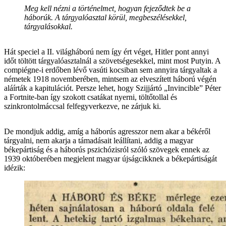
Meg kell nézni a történelmet, hogyan fejeződtek be a
háborúk. A tárgyalóasztal körül, megbeszélésekkel,
tárgyalásokkal.
Hát speciel a II. világháború nem így ért véget, Hitler pont annyi
időt töltött tárgyalóasztalnál a szövetségesekkel, mint most Putyin. A
compiégne-i erdőben lévő vasúti kocsiban sem annyira tárgyaltak a
németek 1918 novemberében, mintsem az elveszített háború végén
aláírták a kapitulációt. Persze lehet, hogy Szijjártó „Invincible” Péter
a Fortnite-ban így szokott csatákat nyerni, töltőtollal és
szinkrontolmáccsal felfegyverkezve, ne zárjuk ki.
De mondjuk addig, amíg a háborús agresszor nem akar a békéről
tárgyalni, nem akarja a támadásait leállítani, addig a magyar
békepártiság és a háborús pszichózisról szóló szövegek ennek az
1939 októberében megjelent magyar újságcikknek a békepártiságát
idézik: