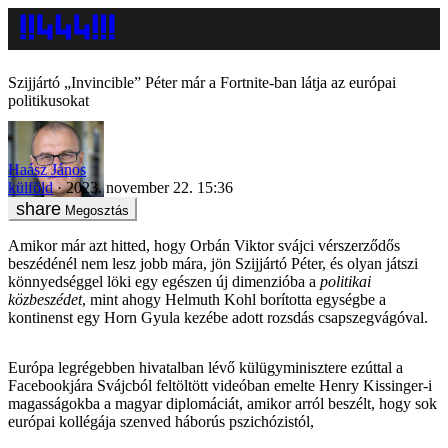
Szijjártó „Invincible” Péter már a Fortnite-ban látja az európai
politikusokat
Haász János
külföld
2023. november 22. 15:36
Megosztás
Amikor már azt hitted, hogy Orbán Viktor svájci vérszerződős
beszédénél nem lesz jobb mára, jön Szijjártó Péter, és olyan játszi
könnyedséggel löki egy egészen új dimenzióba a
politikai
közbeszédet
, mint ahogy Helmuth Kohl borította egységbe a
kontinenst egy Horn Gyula kezébe adott rozsdás csapszegvágóval.
Európa legrégebben hivatalban lévő külügyminisztere ezúttal a
Facebookjára Svájcból feltöltött videóban emelte Henry Kissinger-i
magasságokba a magyar diplomáciát, amikor arról beszélt, hogy sok
európai kollégája szenved háborús pszichózistól,