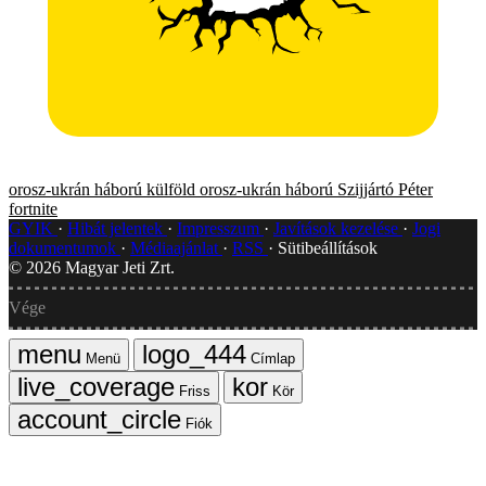
orosz-ukrán háború
külföld
orosz-ukrán háború
Szijjártó Péter
fortnite
GYIK
Hibát jelentek
Impresszum
Javítások kezelése
Jogi
dokumentumok
Médiaajánlat
RSS
Sütibeállítások
©
2026
Magyar Jeti Zrt.
Vége
Menü
Címlap
Friss
Kör
Fiók