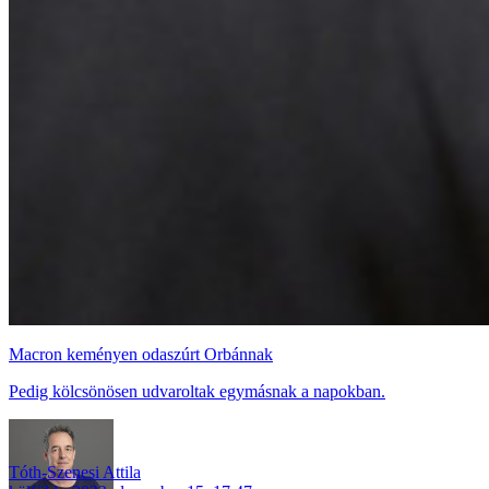
Macron keményen odaszúrt Orbánnak
Pedig kölcsönösen udvaroltak egymásnak a napokban.
Tóth-Szenesi Attila