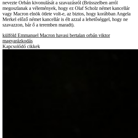
nevezte Orbán kivonulását a szavazásról (Brüsszelben arról
megoszlanak a vélemények, hogy ez Olaf Scholz német kancellár
vagy Macron elnök ötlete volt-e, az biztos, hogy korábban Angela
Merkel előző német kancellár is élt azzal a lehetőséggel, hogy ne
szavazzon, bár ő a teremben maradt).
külföld
Emmanuel Macron
havasi bertalan
orbán viktor
magyarázkodás
Kapcsolódó cikkek