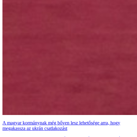
A magyar kormánynak még bőven lesz lehetősége arra, hogy
megakassza az ukrán csatlakozást