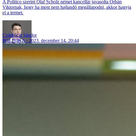
A Politico szerint Olaf Scholz német kancellár javasolta Orbán
Viktornak, hogy ha most nem hajlandó megállapodni, akkor hagyja
el a termet.
Czinkóczi Sándor
POLITIKA
2023. december 14. 20:44