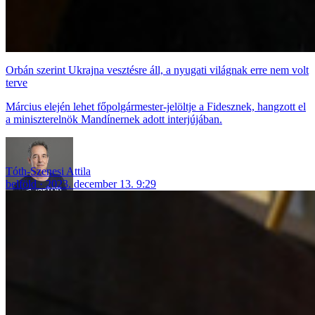
Orbán szerint Ukrajna vesztésre áll, a nyugati világnak erre nem volt
terve
Március elején lehet főpolgármester-jelöltje a Fidesznek, hangzott el
a miniszterelnök Mandínernek adott interjújában.
Tóth-Szenesi Attila
belföld
2023. december 13. 9:29