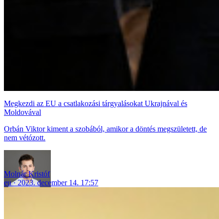
Megkezdi az EU a csatlakozási tárgyalásokat Ukrajnával és
Moldovával
Orbán Viktor kiment a szobából, amikor a döntés megszületett, de
nem vétózott.
Molnár Kristóf
eu
2023. december 14. 17:57