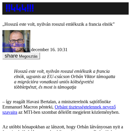
„Hosszú este volt, nyilván rosszul emlékszik a francia elnök”
Haász János
külföld
2023. december 16. 10:31
Megosztás
Hosszú este volt, nyilván rosszul emlékszik a francia
elnök, ugyanis az EU-csúcson Orbán Viktor támogatta
a migrációra vonatkozó uniós költségvetési
többletpénzt, és most is támogatja
– így reagált Havasi Bertalan, a miniszterelnök sajtófőnöke
Emmanuel Macron pénteki,
Orbánt tisztességtelennek nevező
szavaira
az MTI-ben szombat délelőtt megjelent közleményben.
Az utóbbi hónapokban az látszott, hogy Orbán látványosan nyit a