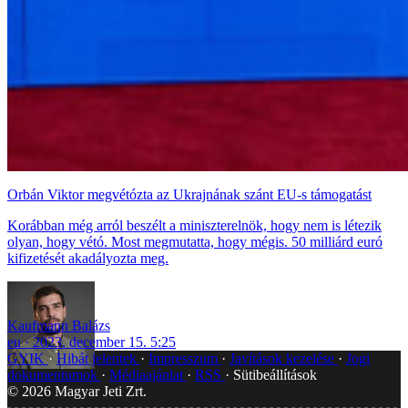
Orbán Viktor megvétózta az Ukrajnának szánt EU-s támogatást
Korábban még arról beszélt a miniszterelnök, hogy nem is létezik
olyan, hogy vétó. Most megmutatta, hogy mégis. 50 milliárd euró
kifizetését akadályozta meg.
Kaufmann Balázs
eu
2023. december 15. 5:25
GYIK
Hibát jelentek
Impresszum
Javítások kezelése
Jogi
dokumentumok
Médiaajánlat
RSS
Sütibeállítások
©
2026
Magyar Jeti Zrt.