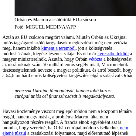
Orbán és Macron a csütörtöki EU-csúcson
Fotó
:
MIGUEL MEDINA/AFP
Aztán az EU-csúcson megtört valami. Miután Orbán az Ukrajnai
uniós tagságáról szóló tárgyalások megkezdését még nem vétózta
meg, hanem inkább
kiment a teremből
, jött a költségvetés
módosításának, kiegészítésének vitája. És ott már
keresztbe feküdt
a
magyar miniszterelnök. Azután, hogy Orbán
vétózta
a költségvetést
az ukránoknak szánt 50 milliárd eurós segély miatt, Macron elnök
tisztességtelennek nevezte a magyar politikust, és arról beszélt, hogy
a 64,6 milliárd eurós költségvetési kiegészítés elgáncsolásával Orbán
nemcsak Ukrajna támogatását, hanem több közös
európai uniós cél finanszírozását is megakadályozta.
Havasi közleménye viszont meglepő módon nem a központi témára
reagál, hanem egy másik, a probléma Macron által nem
hangsúlyozott részére reagált. A francia elnök egyébként azt is
mondta, hogy szeretné, ha Orbán európai módon viselkedne,
nem
ejtené túszul
a csatlakozási folyamatot, majd előremutató lépésnek