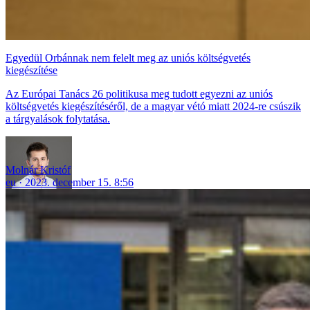
Egyedül Orbánnak nem felelt meg az uniós költségvetés
kiegészítése
Az Európai Tanács 26 politikusa meg tudott egyezni az uniós
költségvetés kiegészítéséről, de a magyar vétó miatt 2024-re csúszik
a tárgyalások folytatása.
Molnár Kristóf
eu
2023. december 15. 8:56