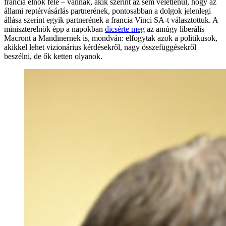
francia elnök felé – vannak, akik szerint az sem véletlenül, hogy az
állami reptérvásárlás partnerének, pontosabban a dolgok jelenlegi
állása szerint egyik partnerének a francia Vinci SA-t választottuk. A
miniszterelnök épp a napokban
dicsérte meg
az amúgy liberális
Macront a Mandinernek is, mondván: elfogytak azok a politikusok,
akikkel lehet vizionárius kérdésekről, nagy összefüggésekről
beszélni, de ők ketten olyanok.