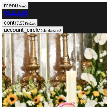
Menü
Kinézet
Jelentkezz be!