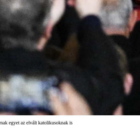
k egyet az elvált katolikusoknak is