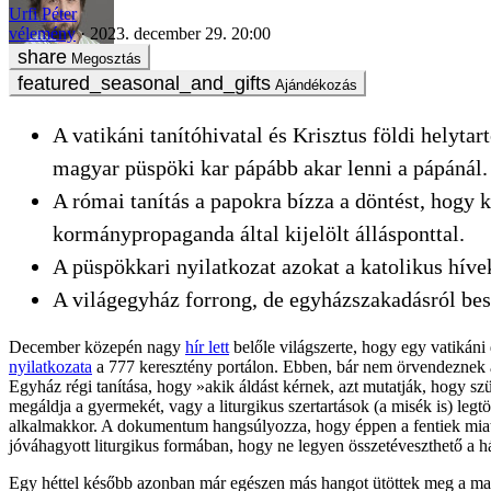
Urfi Péter
vélemény
2023. december 29. 20:00
Megosztás
Ajándékozás
A vatikáni tanítóhivatal és Krisztus földi helyta
magyar püspöki kar pápább akar lenni a pápánál.
A római tanítás a papokra bízza a döntést, hogy
kormánypropaganda által kijelölt állásponttal.
A püspökkari nyilatkozat azokat a katolikus hívek
A világegyház forrong, de egyházszakadásról besz
December közepén nagy
hír lett
belőle világszerte, hogy egy vatiká
nyilatkozata
a 777 keresztény portálon. Ebben, bár nem örvendeznek 
Egyház régi tanítása, hogy »akik áldást kérnek, azt mutatják, hogy s
megáldja a gyermekét, vagy a liturgikus szertartások (a misék is) le
alkalmakkor. A dokumentum hangsúlyozza, hogy éppen a fentiek miatt 
jóváhagyott liturgikus formában, hogy ne legyen összetéveszthető a há
Egy héttel később azonban már egészen más hangot ütöttek meg a magy