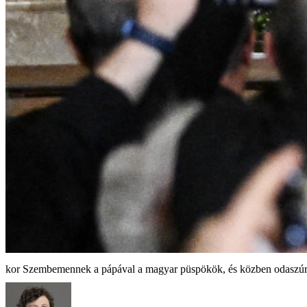
Szembemennek a pápával a magyar püspökök, és közben odaszúrna