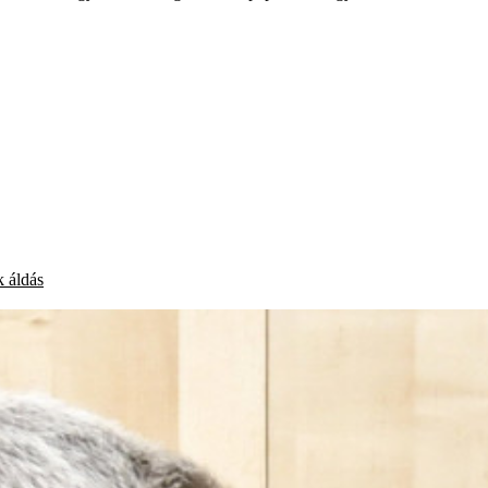
k
áldás