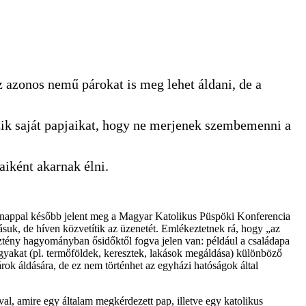
az azonos nemű párokat is meg lehet áldani, de a
zik saját papjaikat, hogy ne merjenek szembemenni a
aiként akarnak élni.
 nappal később jelent meg a Magyar Katolikus Püspöki Konferencia
ásuk, de híven közvetítik az üzenetét. Emlékeztetnek rá, hogy „az
esztény hagyományban ősidőktől fogva jelen van: például a családapa
rgyakat (pl. termőföldek, keresztek, lakások megáldása) különböző
ok áldására, de ez nem történhet az egyházi hatóságok által
, amire egy általam megkérdezett pap, illetve egy katolikus