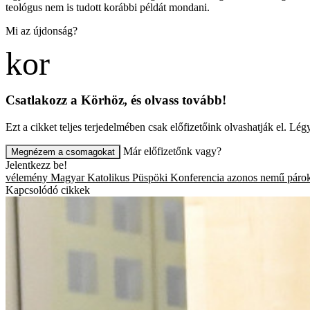
teológus nem is tudott korábbi példát mondani.
Mi az újdonság?
Csatlakozz a Körhöz, és olvass tovább!
Ezt a cikket teljes terjedelmében csak előfizetőink olvashatják el. L
Már előfizetőnk vagy?
Megnézem a csomagokat
Jelentkezz be!
vélemény
Magyar Katolikus Püspöki Konferencia
azonos nemű páro
Kapcsolódó cikkek