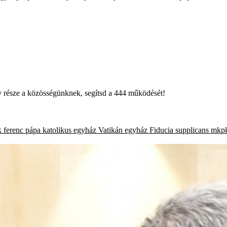
égy része a közösségünknek, segítsd a 444 működését!
k
ferenc pápa
katolikus egyház
Vatikán
egyház
Fiducia supplicans
mkp