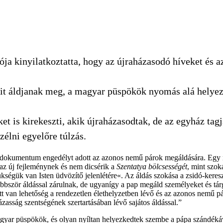
rtója kinyilatkoztatta, hogy az újraházasodó híveket és 
 kit áldjanak meg, a magyar püspökök nyomás alá helye
et is kirekeszti, akik újraházasodtak, de az egyház tagj
élni egyelőre túlzás.
ni dokumentum engedélyt adott az azonos nemű párok megáldására. Egy
az új fejleménynek és nem dicsérik a
Szentatya bölcsességét
, mint szok
zükségük van Isten üdvözítő jelenlétére«. Az áldás szokása a zsidó-ker
gtöbbször áldással zárulnak, de ugyanígy a pap megáld személyeket és tá
van lehetőség a rendezetlen élethelyzetben lévő és az azonos nemű pár
zasság szentségének szertartásában lévő sajátos áldással.”
ar püspökök, és olyan nyíltan helyezkedtek szembe a pápa szándékával