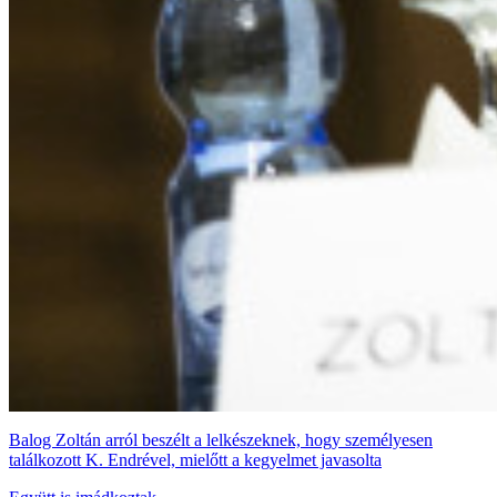
Balog Zoltán arról beszélt a lelkészeknek, hogy személyesen
találkozott K. Endrével, mielőtt a kegyelmet javasolta