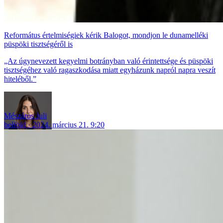
Református értelmiségiek kérik Balogot, mondjon le dunamelléki
püspöki tisztségéről is
„Az úgynevezett kegyelmi botrányban való érintettsége és püspöki
tisztségéhez való ragaszkodása miatt egyházunk napról napra veszít
hiteléből.”
Mészáros Juli
belföld
2024. március 21. 9:20