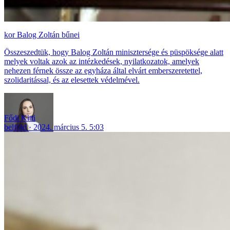
Balog Zoltán bűnei
Összeszedtük, hogy Balog Zoltán minisztersége és püspöksége alatt
melyek voltak azok az intézkedések, nyilatkozatok, amelyek
nehezen férnek össze az egyháza által elvárt emberszeretettel,
szolidaritással, és az elesettek védelmével.
Fődi Kitti
belföld
2024. március 5. 5:03