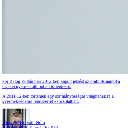
Balog Zoltán már 2012-ben kapott jelzést az ombudsmantól a
bicskei gyermekotthonban történtekről
A 2011-12-ben történtek egy sor hiányosságra világítanak rá a
gyermekvédelmi rendszerrel kapcsolatban.
Diószegi-Horváth Nóra
belföld
2024. február 20. 9:01