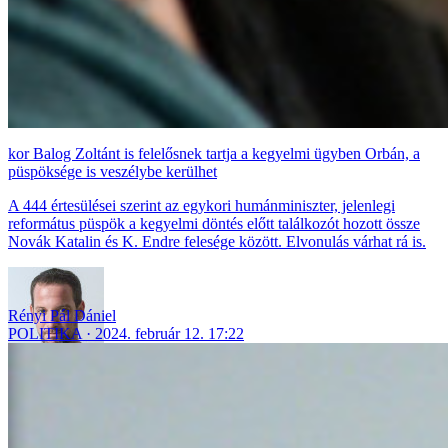
Balog Zoltánt is felelősnek tartja a kegyelmi ügyben Orbán, a
püspöksége is veszélybe kerülhet
A 444 értesülései szerint az egykori humánminiszter, jelenlegi
református püspök a kegyelmi döntés előtt találkozót hozott össze
Novák Katalin és K. Endre felesége között. Elvonulás várhat rá is.
Rényi Pál Dániel
POLITIKA
2024. február 12. 17:22