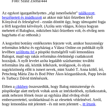
Fotó
:
Szász Zsófia/444
Az egykori igazgatóhelyettes „régi ismerőseként”
találkozott,
beszélgetett és imádkozott
az akkor már házi őrizetben lévő
Kónyával és feleségével - ezután döntött úgy, hogy
támogatni
fogja
a férfi kegyelmi kérvényét. (Azóta sem világos, Kónya hogyan
mehetett el Baloghoz, miközben házi őrizetben volt, és elvileg nem
hagyhatta el az otthonát.)
A kegyelmi botrány emlékezetes fejezete volt, amikor huszonnégy
református lelkész és egyháztag a Válasz Online-on publikált nyílt
levélben
szólította fel
a püspöki tisztségéről való lemondásra
Balogot, majd egy rakás református értelmiségi csatlakozott
hozzájuk. A nyílt levelet azóta legalább százharminc további
református írta alá, köztük lelkészek, teológusok, és olyan
nagyközönség előtt is ismert nevek, mint Szabó T. Anna költő, író,
Petschnig Mária Zita és Bod Péter Ákos közgazdászok, Papp István
és Turbucz Dávid történészek.
Ebben a
cikkben
összeszedtük, hogy Balog minisztersége és
püspöksége alatt melyek voltak azok az intézkedések, nyilatkozatok,
amik nehezen férnek össze az egyháza által elvileg elvárt
emberszeretettel, szolidaritással és az elesettek védelmével. Arról,
hogy lemondása mit jelentett - és mit nem jelentett -,
itt írtunk
.