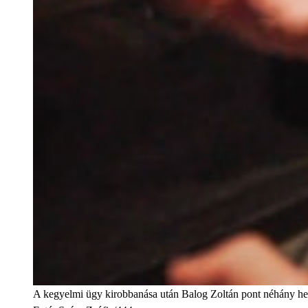
A kegyelmi ügy kirobbanása után Balog Zoltán pont néhány het