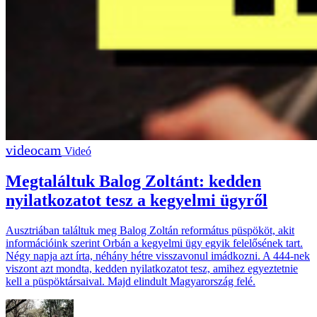
Videó
Megtaláltuk Balog Zoltánt: kedden
nyilatkozatot tesz a kegyelmi ügyről
Ausztriában találtuk meg Balog Zoltán református püspököt, akit
információink szerint Orbán a kegyelmi ügy egyik felelősének tart.
Négy napja azt írta, néhány hétre visszavonul imádkozni. A 444-nek
viszont azt mondta, kedden nyilatkozatot tesz, amihez egyeztetnie
kell a püspöktársaival. Majd elindult Magyarország felé.