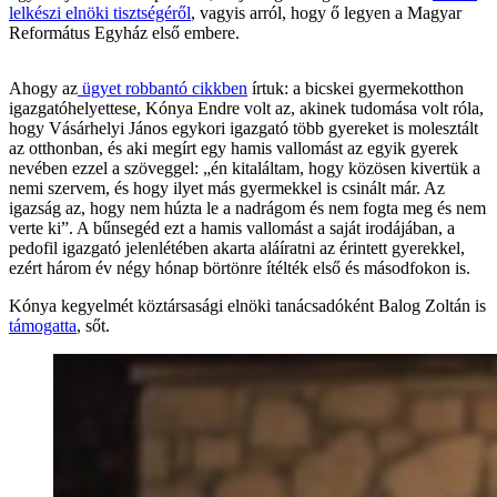
lelkészi elnöki tisztségéről
, vagyis arról, hogy ő legyen a Magyar
Református Egyház első embere.
Ahogy az
ügyet robbantó cikkben
írtuk: a bicskei gyermekotthon
igazgatóhelyettese, Kónya Endre volt az, akinek tudomása volt róla,
hogy Vásárhelyi János egykori igazgató több gyereket is molesztált
az otthonban, és aki megírt egy hamis vallomást az egyik gyerek
nevében ezzel a szöveggel: „én kitaláltam, hogy közösen kivertük a
nemi szervem, és hogy ilyet más gyermekkel is csinált már. Az
igazság az, hogy nem húzta le a nadrágom és nem fogta meg és nem
verte ki”. A bűnsegéd ezt a hamis vallomást a saját irodájában, a
pedofil igazgató jelenlétében akarta aláíratni az érintett gyerekkel,
ezért három év négy hónap börtönre ítélték első és másodfokon is.
Kónya kegyelmét köztársasági elnöki tanácsadóként Balog Zoltán is
támogatta
, sőt.