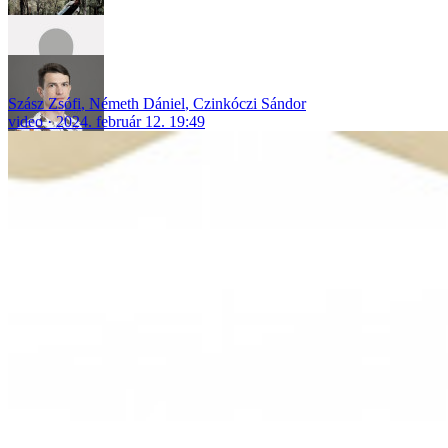
Szász Zsófi
,
Németh Dániel
,
Czinkóczi Sándor
video
2024. február 12. 19:49