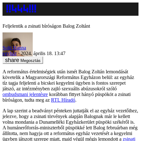
Feljelentik a zsinati bíróságon Balog Zoltánt
Solti Hanna
egyház
2024. április 18. 13:47
Megosztás
A református értelmiségiek után ismét Balog Zoltán lemondását
követelik a Magyarországi Református Egyházon belül: az egyház
tíz tagja feljelenti a bicskei kegyelmi ügyben is fontos szerepet
játszó, az intézményben zajló szexuális abúzusokról szóló
ombudsmani jelentésre
korábban fittyet hányó püspököt a zsinati
bíróságon, tudta meg az
RTL Híradó
.
A lap szerint a beadványt pénteken juttatják el az egyház vezetőihez,
jelezve, hogy a zsinati törvények alapján Balognak már le kellett
volna mondania a Dunamelléki Egyházkerület püspöki székéről is.
A humánerőforrás-miniszterből püspökké lett Balog februárban még
állította, nem hagyja ott a református egyház vezetését a kegyelmi
ügyben játszott szerepe miatt, majd végül mégis lemondott a
zsinati