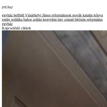
(rtl.hu)
egyház
belföld
Vásárhelyi János
reformátusok
novák katalin
kónya
endre
politika
balog zoltán
kegyelmi ügy
zsinati bíróság
református
egyház
Kapcsolódó cikkek