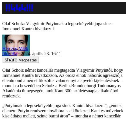
Olaf Scholz: Vlagyimir Putyinnak a legcsekélyebb joga sincs
Immanuel Kantra hivatkozni
Herczeg Márk
filozófia
2024. április 23. 16:11
Megosztás
Olaf Scholz német kancellár megtagadta Vlagyimir Putyintól, hogy
Immanuel Kantra hivatkozzon. Az orosz elnök háborús agressziója
ellentmond a német filozófus valamennyi alapvető kijelentésének –
mondta a beszédében Scholz a Berlin-Brandenburgi Tudományos
Akadémia ünnepségén, amit Kant 300. születésnapja alkalmából
rendeztek.
„Putyinnak a legcsekélyebb joga sincs Kantra hivatkozni”, „ennek
ellenére Putyin rendszere továbbra is elkötelezett Kant és műveinek
kisajátítása mellett, szinte bármi áron” – mondta a német kancellár.