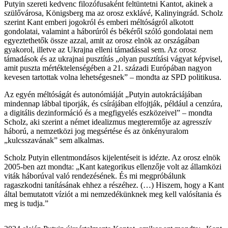
Putyin szereti kedvenc filozófusaként feltüntetni Kantot, akinek a
szülővárosa, Königsberg ma az orosz exklávé, Kalinyingrád. Scholz
szerint Kant emberi jogokról és emberi méltóságról alkotott
gondolatai, valamint a háborúról és békéről szóló gondolatai nem
egyeztethetők össze azzal, amit az orosz elnök az országában
gyakorol, illetve az Ukrajna elleni támadással sem. Az orosz
támadások és az ukrajnai pusztítás „olyan pusztítási vágyat képvisel,
amit puszta mértéktelenségében a 21. századi Európában nagyon
kevesen tartottak volna lehetségesnek” – mondta az SPD politikusa.
Az egyén méltóságát és autonómiáját „Putyin autokráciájában
mindennap lábbal tiporják, és csírájában elfojtják, például a cenzúra,
a digitális dezinformáció és a megfigyelés eszközeivel” – mondta
Scholz, aki szerint a német idealizmus megteremtője az agresszív
háború, a nemzetközi jog megsértése és az önkényuralom
„kulcsszavának” sem alkalmas.
Scholz Putyin ellentmondásos kijelentéseit is idézte. Az orosz elnök
2005-ben azt mondta: „Kant kategorikus ellenzője volt az államközi
viták háborúval való rendezésének. És mi megpróbálunk
ragaszkodni tanításának ehhez a részéhez. (…) Hiszem, hogy a Kant
által bemutatott víziót a mi nemzedékünknek meg kell valósítania és
meg is tudja.”