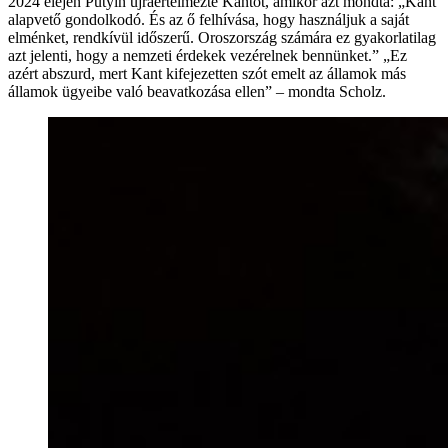
2024 elején Putyin újraértelmezte Kantot, amikor azt mondta: „Kant
alapvető gondolkodó. És az ő felhívása, hogy használjuk a saját
elménket, rendkívül időszerű. Oroszország számára ez gyakorlatilag
azt jelenti, hogy a nemzeti érdekek vezérelnek bennünket.” „Ez
azért abszurd, mert Kant kifejezetten szót emelt az államok más
államok ügyeibe való beavatkozása ellen” – mondta Scholz.