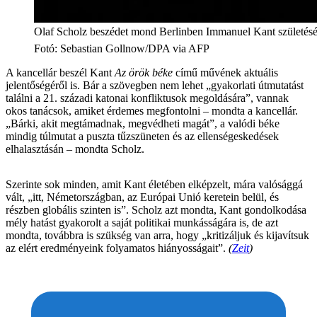
Olaf Scholz beszédet mond Berlinben Immanuel Kant születésén
Fotó
:
Sebastian Gollnow/DPA via AFP
A kancellár beszél Kant
Az örök béke
című művének aktuális
jelentőségéről is. Bár a szövegben nem lehet „gyakorlati útmutatást
találni a 21. századi katonai konfliktusok megoldására”, vannak
okos tanácsok, amiket érdemes megfontolni – mondta a kancellár.
„Bárki, akit megtámadnak, megvédheti magát”, a valódi béke
mindig túlmutat a puszta tűzszüneten és az ellenségeskedések
elhalasztásán – mondta Scholz.
Szerinte sok minden, amit Kant életében elképzelt, mára valósággá
vált, „itt, Németországban, az Európai Unió keretein belül, és
részben globális szinten is”. Scholz azt mondta, Kant gondolkodása
mély hatást gyakorolt a saját politikai munkásságára is, de azt
mondta, továbbra is szükség van arra, hogy „kritizáljuk és kijavítsuk
az elért eredményeink folyamatos hiányosságait”.
(
Zeit
)