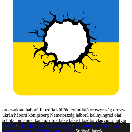
orosz-ukrán háború
filozófia
külföld
évforduló
oroszország
orosz-
ukrán háború
königsberg
Németország
háború
kalinyingrád
olaf
scholz
immanuel kant
az örök béke
béke
filozófia
vlagyimir putyin
GYIK
Hibát jelentek
Impresszum
Javítások kezelése
Jogi
dokumentumok
Médiaajánlat
RSS
Sütibeállítások