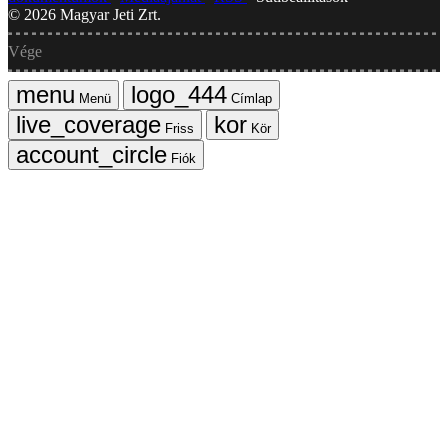
©
2026
Magyar Jeti Zrt.
Vége
Menü
Címlap
Friss
Kör
Fiók