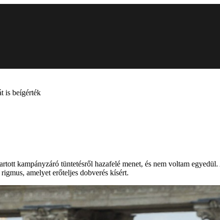
t is beígérték
ltal tartott kampányzáró tüntetésről hazafelé menet, és nem voltam egyedül
 rigmus, amelyet erőteljes dobverés kísért.