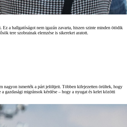
i. Ez a hallgatóságot nem igazán zavarta, hiszen szinte minden ötödik
sök tere szobrainak elemzése is sikereket aratott.
 nagyon ismerték a párt jelöltjeit. Többen kifejezetten örültek, hogy
 a gazdasági migránsok kérdése – hogy a nyugat és kelet közötti