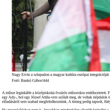
Nagy Ervin a színpadon a magyar kultúra európai integrációját í
Fotó
:
Bankó Gábor/444
A műsor leginkább a középiskolai évzárós műsorokra emlékeztetett. Fe
egy Ady-, hol egy József Attila-vers szólalt meg, de voltak népdalok 
előadásáról sem szabad megfeledkeznünk. A tömeg pedig tapsolt, füttyög
Ha mozgósításban nem is, árusokban mindenképp sikerült lepipálni
a