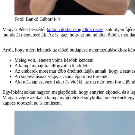
Fotó
:
Bankó Gábor/444
Magyar Péter beszédét
külön cikkben foglaltuk össze
: sok olyan ígér
mondatát megtapsolták. Az is igaz, hogy szinte minden ötödik mondata 
Arról, hogy miért lehettek az előző budapesti megmozdulásokhoz képe
Meleg volt, lehetett volna később kezdeni.
A kampányhajrára elfogyott a lendület.
Az emberek most már több értelmét látják annak, hogy a szava
A csodavárásnak vége, a csoda épp most történik.
Aki másnap szavazni akar és vidéki, az ma már nem fog eljönn
Egyébként sokan nagyon meglepődtek, hogy ennyien eljöttek, és a legtö
Magyar végre azokat a kampányígéreteket sulykolta, amelyeknek egy r
kapocs toposzát ne is említsem.