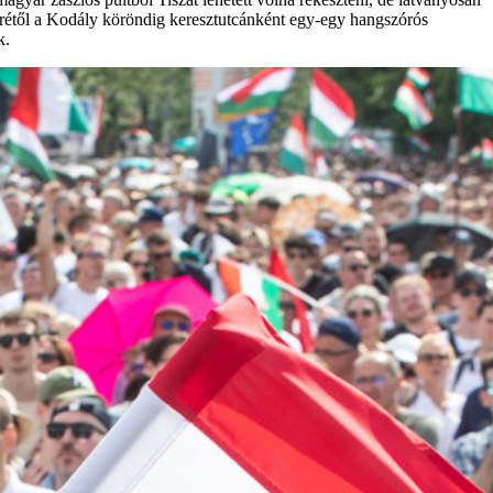
 terétől a Kodály köröndig keresztutcánként egy-egy hangszórós
k.