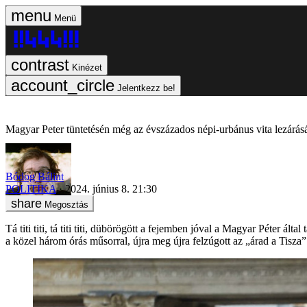
Menü
Kinézet
Jelentkezz be!
Magyar Peter tüntetésén még az évszázados népi-urbánus vita lezárásá
Bódog Bálint
POLITIKA
2024. június 8. 21:30
Megosztás
Tá titi titi, tá titi titi, dübörögött a fejemben jóval a Magyar Péter á
a közel három órás műsorral, újra meg újra felzúgott az „árad a Tisza”