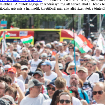
rlevelekhez). A pultok nagyja az Andrássyn foglalt helyet, ahol a Hősök
ítottak, ugyanis a harmadik kivetítőnél már alig-alig lézengtek a tüntető