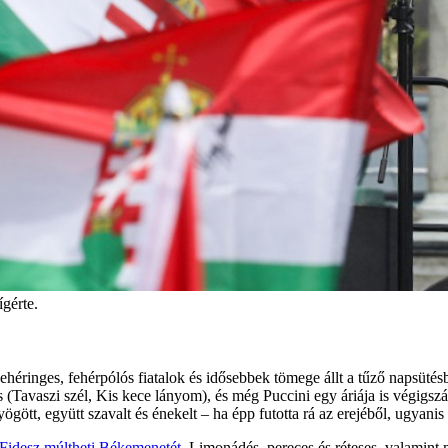
gérte.
héringes, fehérpólós fiatalok és idősebbek tömege állt a tűző napsütésb
is (Tavaszi szél, Kis kece lányom), és még Puccini egy áriája is végigs
ött, együtt szavalt és énekelt – ha épp futotta rá az erejéből, ugyanis 
 Fidesz múltheti Békemenetét
. Limonádés, pereces és réteses, valamint 