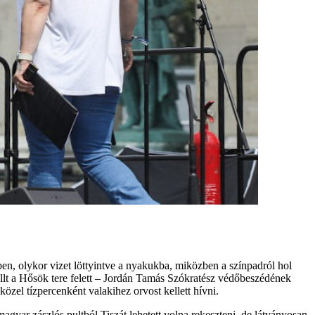
en, olykor vizet löttyintve a nyakukba, miközben a színpadról hol
zállt a Hősök tere felett – Jordán Tamás Szókratész védőbeszédének
közel tízpercenként valakihez orvost kellett hívni.
magyar zászlós pultból Tiszát lehetett volna rekeszteni, de látványosan