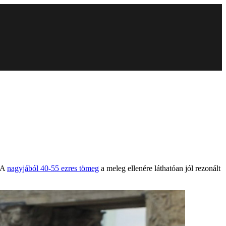
. A
nagyjából 40-55 ezres tömeg
a meleg ellenére láthatóan jól rezonált