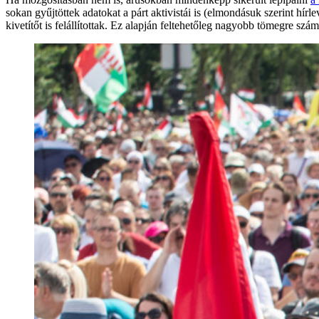
sokan gyűjtöttek adatokat a párt aktivistái is (elmondásuk szerint hí
kivetítőt is felállítottak. Ez alapján feltehetőleg nagyobb tömegre szám