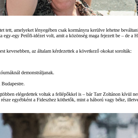
etet tett, amelyeket lényegében csak kormányra kerülve lehetne beváltan
egy-egy Petőfi-idézet volt, amit a közönség maga fejezett be – de a Hő
st kevesebben, az általam kérdezettek a következő okokat sorolták:
zóurnáknál demonstráljanak.
i Budapestre.
bben elégedettek voltak a fellépőkkel is – bár Tarr Zoltánon kívül nem
észe egyébként a Fideszhez köthetők, mint a háború vagy béke, illetve