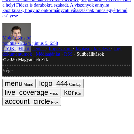
a helyi Fidesz is darabokra szakadt. A viszonyok annyira
kaotikusak, hogy az önkormányzati választásnak nincs egyértelmű
esélyese.
Molnár Kristóf
politika
2024. június 5. 6:58
GYIK
Hibát jelentek
Impresszum
Javítások kezelése
Jogi
dokumentumok
Médiaajánlat
RSS
Sütibeállítások
©
2026
Magyar Jeti Zrt.
Vége
Menü
Címlap
Friss
Kör
Fiók