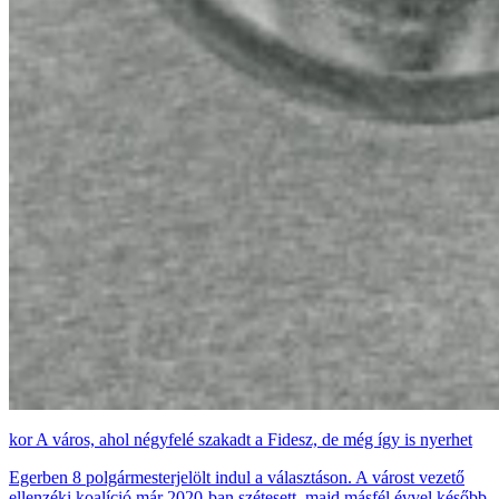
A város, ahol négyfelé szakadt a Fidesz, de még így is nyerhet
Egerben 8 polgármesterjelölt indul a választáson. A várost vezető
ellenzéki koalíció már 2020-ban szétesett, majd másfél évvel később