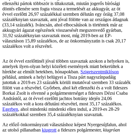
ellenzéki pártok többször is tiltakoztak, miután jogerős bírósági
döntés ellenére sem fogta vissza a termelését az akkugyár, az öt
évvel ezelőtti 26,97 százalékkal szemben délután egy óráig 37,08
százaléknyian szavaztak, ami jóval fölötte van az országos átlagnak
(33,14 százalék). Iváncsán, ahol elbocsátások is történtek már az
akkugyári ágazat egészének visszaesését megszenvedő gyárban,
31,92 százaléknyian szavaztak most, míg 2019-ben az EP-
választáson 15,89 százalékos, de az önkormányzatin is csak 20,17
százalékos volt a részvétel.
Az öt évvel ezelőttinél jóval többen szavaztak azokon a helyeken is,
amelyek ilyen-olyan helyi közéleti események miatt bekerültek a
hírekbe az elmúlt hetekben, hónapokban.
Szigetszentmiklóson
például, aminek a helyi belügyei a Tisza párt nagyszínpadáig
jutottak a 2019-es 23 százalék körüli mutatóval szemben 33 százalék
fölött van a részvétel. Győrben, ahol két ellenzéki és a volt fideszes
Borkai Zsolt is elvenné a polgármesterséget a fideszes Dézsi Csaba
Andrástól, az öt évvel ezelőtti jachtos botrány idején 24,06
százalékos volt a kora délutáni részvétel, most 35,17 százalékos.
Egerben
, ahol mindenki mindenki ellen indul, a 2019-es 28-29
százalékokkal szemben 35,4 százaléknyian szavaztak.
Az előző önkormányzati választáshoz képest Nyergesújfalun, ahol
az utolsó pillanatban
kiugrott
a fideszes polgármester,
kiugróan