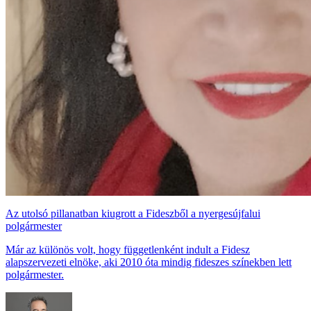
Az utolsó pillanatban kiugrott a Fideszből a nyergesújfalui
polgármester
Már az különös volt, hogy függetlenként indult a Fidesz
alapszervezeti elnöke, aki 2010 óta mindig fideszes színekben lett
polgármester.