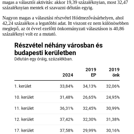
magas a választói aktivitás: akkor 19,39 százaléknyian, most 32,47
százaléknyian mentek el szavazni délután egyig.
Nagyon magas a választási részvétel Hódmezővásárhelyen, ahol
42,24 százalékos a legutóbbi adat. Itt viszont ez nem különösebben
meglepő, az öt évvel ezelőtti önkormányzati választáson is 40,86
százaléknyi volt ez a mutató.