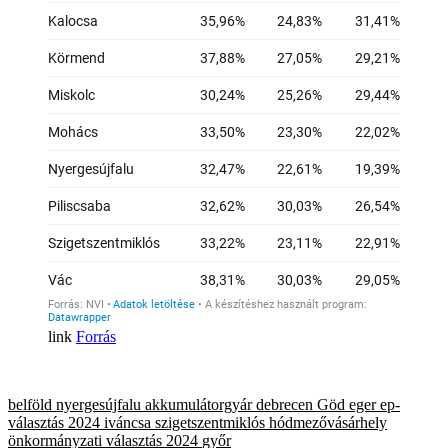
Forrás
belföld
nyergesújfalu
akkumulátorgyár
debrecen
Göd
eger
ep-
választás 2024
iváncsa
szigetszentmiklós
hódmezővásárhely
önkormányzati választás 2024
győr