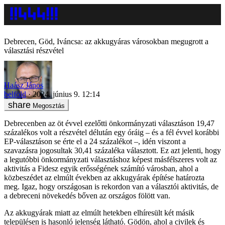
Debrecen, Göd, Iváncsa: az akkugyáras városokban megugrott a
választási részvétel
Haász János
belföld
2024. június 9. 12:14
Megosztás
Debrecenben az öt évvel ezelőtti önkormányzati választáson 19,47
százalékos volt a részvétel délután egy óráig – és a fél évvel korábbi
EP-választáson se érte el a 24 százalékot –, idén viszont a
szavazásra jogosultak 30,41 százaléka választott. Ez azt jelenti, hogy
a legutóbbi önkormányzati választáshoz képest másfélszeres volt az
aktivitás a Fidesz egyik erősségének számító városban, ahol a
közbeszédet az elmúlt években az akkugyárak építése határozta
meg. Igaz, hogy országosan is rekordon van a választói aktivitás, de
a debreceni növekedés bőven az országos fölött van.
Az akkugyárak miatt az elmúlt hetekben elhíresült két másik
településen is hasonló jelenség látható. Gödön, ahol a civilek és