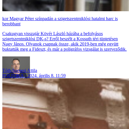
Magyar Péter színpadán a szigetszentmiklósi hatalmi harc is
berobbant
Csakugyan visszajár Kövér László házába a befolyásos
szigetszentmiklósi DK-s? Erről beszélt a Kossuth téri tüntetésen
Nagy János. Olyanok csapnak össze, akik 2019-ben még együtt
buktatták meg a Fideszt, és már a poligráfos vizsgálat is szerveződik.
Tóth-Szenesi Attila
POLITIKA
2024. április 8. 11:59