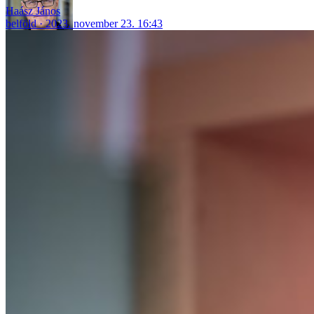
Haász János
belföld
2023. november 23. 16:43