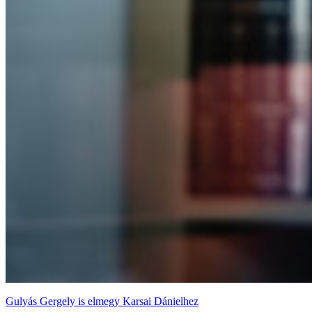
Gulyás Gergely is elmegy Karsai Dánielhez