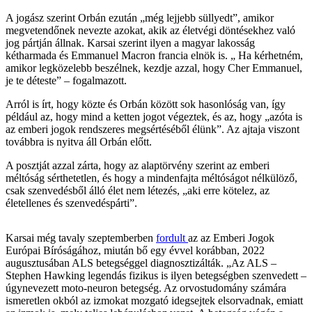
A jogász szerint Orbán ezután „még lejjebb süllyedt”, amikor
megvetendőnek nevezte azokat, akik az életvégi döntésekhez való
jog pártján állnak. Karsai szerint ilyen a magyar lakosság
kétharmada és Emmanuel Macron francia elnök is. „ Ha kérhetném,
amikor legközelebb beszélnek, kezdje azzal, hogy Cher Emmanuel,
je te déteste” – fogalmazott.
Arról is írt, hogy közte és Orbán között sok hasonlóság van, így
például az, hogy mind a ketten jogot végeztek, és az, hogy „azóta is
az emberi jogok rendszeres megsértéséből élünk”. Az ajtaja viszont
továbbra is nyitva áll Orbán előtt.
A posztját azzal zárta, hogy az alaptörvény szerint az emberi
méltóság sérthetetlen, és hogy a mindenfajta méltóságot nélkülöző,
csak szenvedésből álló élet nem létezés, „aki erre kötelez, az
életellenes és szenvedéspárti”.
Karsai még tavaly szeptemberben
fordult
az az Emberi Jogok
Európai Bíróságához, miután bő egy évvel korábban, 2022
augusztusában ALS betegséggel diagnosztizálták. „Az ALS –
Stephen Hawking legendás fizikus is ilyen betegségben szenvedett –
úgynevezett moto-neuron betegség. Az orvostudomány számára
ismeretlen okból az izmokat mozgató idegsejtek elsorvadnak, emiatt