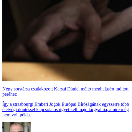
Négy sorstársa csatlakozott Karsai Dániel méltó meghalásért indított
peréhez
Így a strasbourgi Emberi Jogok Európai Bíróságának egyszerre több
életvégi döntéssel kapcsolatos ügyet kell majd tárgyalnia, amire még
nem volt példa.