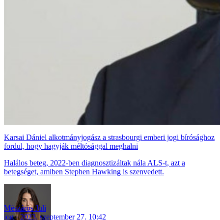
Karsai Dániel alkotmányjogász a strasbourgi emberi jogi bírósághoz
fordul, hogy hagyják méltósággal meghalni
Halálos beteg, 2022-ben diagnosztizáltak nála ALS-t, azt a
betegséget, amiben Stephen Hawking is szenvedett.
Mészáros Juli
jog
2023. szeptember 27. 10:42