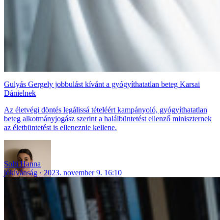
Gulyás Gergely jobbulást kívánt a gyógyíthatatlan beteg Karsai
Dánielnek
Az életvégi döntés legálissá tételéért kampányoló, gyógyíthatatlan
beteg alkotmányjogász szerint a halálbüntetést ellenző miniszternek
az életbüntetést is elleneznie kellene.
Solti Hanna
jókívánság
2023. november 9. 16:10