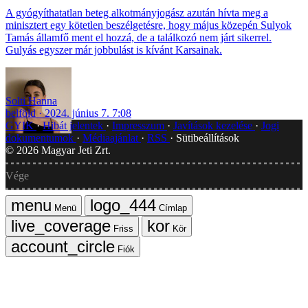
A gyógyíthatatlan beteg alkotmányjogász azután hívta meg a
minisztert egy kötetlen beszélgetésre, hogy május közepén Sulyok
Tamás államfő ment el hozzá, de a találkozó nem járt sikerrel.
Gulyás egyszer már jobbulást is kívánt Karsainak.
Solti Hanna
belföld
2024. június 7. 7:08
GYIK
Hibát jelentek
Impresszum
Javítások kezelése
Jogi
dokumentumok
Médiaajánlat
RSS
Sütibeállítások
©
2026
Magyar Jeti Zrt.
Vége
Menü
Címlap
Friss
Kör
Fiók