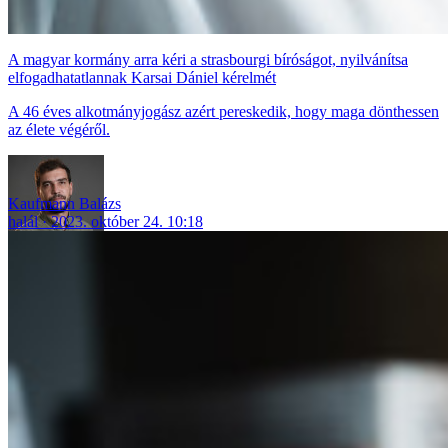
A magyar kormány arra kéri a strasbourgi bíróságot, nyilvánítsa
elfogadhatatlannak Karsai Dániel kérelmét
A 46 éves alkotmányjogász azért pereskedik, hogy maga dönthessen
az élete végéről.
Kaufmann Balázs
halál
2023. október 24. 10:18