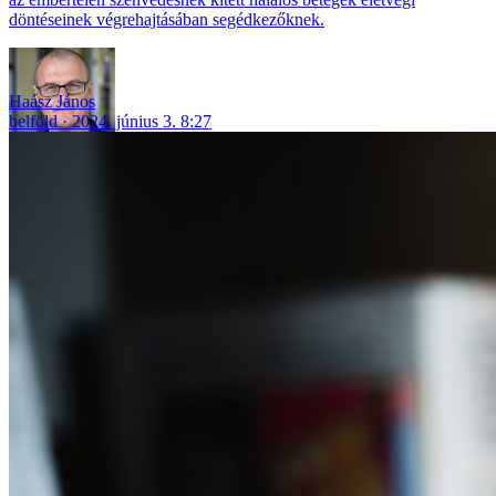
döntéseinek végrehajtásában segédkezőknek.
Haász János
belföld
2024. június 3. 8:27