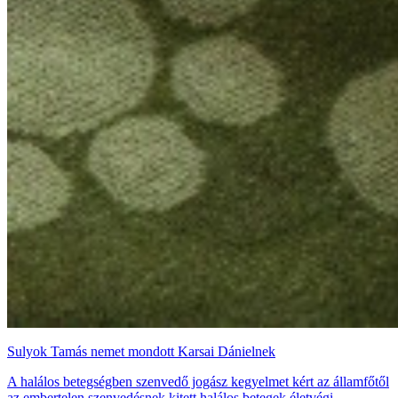
Sulyok Tamás nemet mondott Karsai Dánielnek
A halálos betegségben szenvedő jogász kegyelmet kért az államfőtől
az embertelen szenvedésnek kitett halálos betegek életvégi