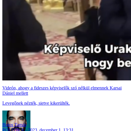
Videón, ahogy a fideszes képviselők szó nélkül elmennek Karsai
Dániel mellett
Levegőnek nézték, sietve kikerülték.
Botos Tamás
POLITIKA
2023. december 1. 13:31