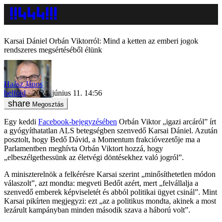
Karsai Dániel Orbán Viktorról: Mind a ketten az emberi jogok
rendszeres megsértéséből élünk
Haász János
belföld
2024. június 11. 14:56
Megosztás
Egy keddi
Facebook-bejegyzésében
Orbán Viktor „igazi arcáról” írt
a gyógyíthatatlan ALS betegségben szenvedő Karsai Dániel. Azután
posztolt, hogy Bedő Dávid, a Momentum frakcióvezetője ma a
Parlamentben meghívta Orbán Viktort hozzá, hogy
„elbeszélgethessünk az életvégi döntésekhez való jogról”.
A miniszterelnök a felkérésre Karsai szerint „minősíthetetlen módon
válaszolt”, azt mondta: megveti Bedőt azért, mert „felvállalja a
szenvedő emberek képviseletét és abból politikai ügyet csinál”. Mint
Karsai pikírten megjegyzi: ezt „az a politikus mondta, akinek a most
lezárult kampányban minden második szava a háború volt”.