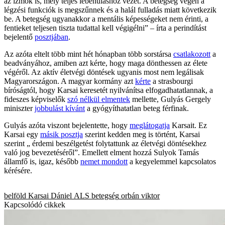
az izmok is, mely teljes lebénuláshoz vezet. A betegség végén a
légzési funkciók is megszűnnek és a halál fulladás miatt következik
be. A betegség ugyanakkor a mentális képességeket nem érinti, a
fentieket teljesen tiszta tudattal kell végigélni” – írta a perindítást
bejelentő
posztjában
.
Az azóta eltelt több mint hét hónapban több sorstársa
csatlakozott
a
beadványához, amiben azt kérte, hogy maga dönthessen az élete
végéről. Az aktív életvégi döntések ugyanis most nem legálisak
Magyarországon. A magyar kormány azt
kérte
a strasbourgi
bíróságtól, hogy Karsai keresetét nyilvánítsa elfogadhatatlannak, a
fideszes képviselők
szó nélkül elmentek
mellette, Gulyás Gergely
miniszter
jobbulást kívánt
a gyógyíthatatlan beteg férfinak.
Gulyás azóta viszont bejelentette, hogy
meglátogatja
Karsait. Ez
Karsai egy
másik posztja
szerint kedden meg is történt, Karsai
szerint „ érdemi beszélgetést folytattunk az életvégi döntésekhez
való jog bevezetéséről”. Emellett elment hozzá Sulyok Tamás
államfő is, igaz, később
nemet mondott
a kegyelemmel kapcsolatos
kérésére.
belföld
Karsai Dániel
ALS betegség
orbán viktor
Kapcsolódó cikkek