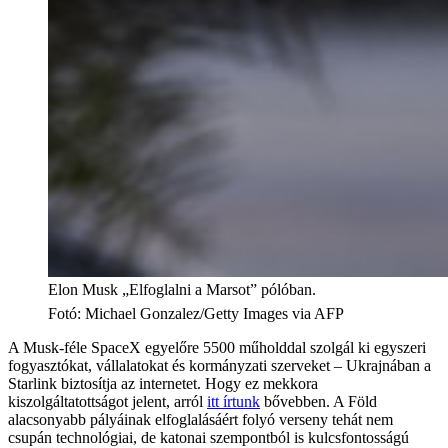
Elon Musk „Elfoglalni a Marsot” pólóban.
Fotó
:
Michael Gonzalez/Getty Images via AFP
A Musk-féle SpaceX egyelőre 5500 műholddal szolgál ki egyszeri
fogyasztókat, vállalatokat és kormányzati szerveket – Ukrajnában a
Starlink biztosítja az internetet. Hogy ez mekkora
kiszolgáltatottságot jelent, arról
itt írtunk
bővebben. A Föld
alacsonyabb pályáinak elfoglalásáért folyó verseny tehát nem
csupán technológiai, de katonai szempontból is kulcsfontosságú