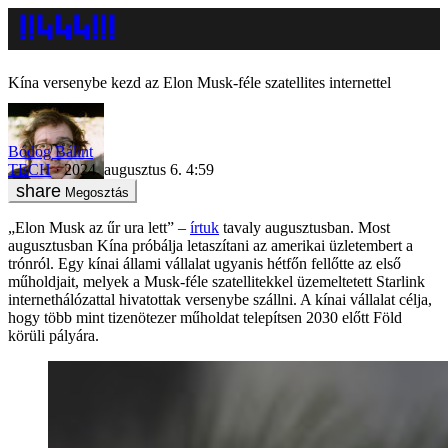
Kína versenybe kezd az Elon Musk-féle szatellites internettel
Bódog Bálint
TECH
2024. augusztus 6. 4:59
Megosztás
„Elon Musk az űr ura lett” –
írtuk
tavaly augusztusban. Most
augusztusban Kína próbálja letaszítani az amerikai üzletembert a
trónról. Egy kínai állami vállalat ugyanis hétfőn fellőtte az első
műholdjait, melyek a Musk-féle szatellitekkel üzemeltetett Starlink
internethálózattal hivatottak versenybe szállni. A kínai vállalat célja,
hogy több mint tizenötezer műholdat telepítsen 2030 előtt Föld
körüli pályára.