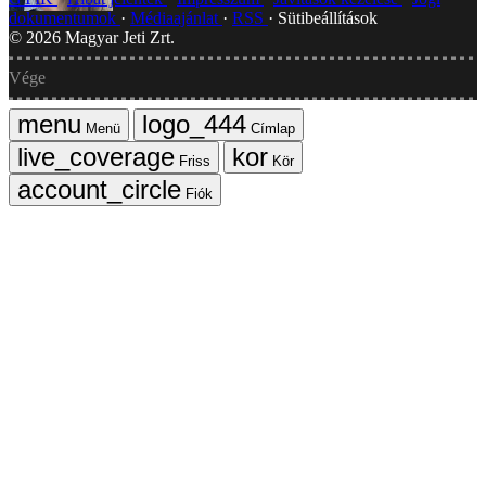
dokumentumok
Médiaajánlat
RSS
Sütibeállítások
©
2026
Magyar Jeti Zrt.
Vége
Menü
Címlap
Friss
Kör
Fiók