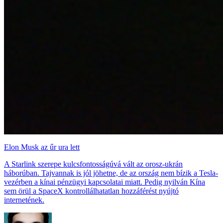
Elon Musk az űr ura lett
A Starlink szerepe kulcsfontosságúvá vált az orosz-ukrán
háborúban. Tajvannak is jól jöhetne, de az ország nem bízik a Tesla-
vezérben a kínai pénzügyi kapcsolatai miatt. Pedig nyilván Kína
sem örül a SpaceX kontrollálhatatlan hozzáférést nyújtó
internetének.