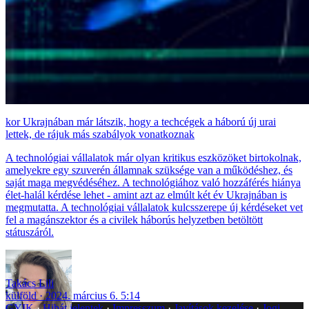
Ukrajnában már látszik, hogy a techcégek a háború új urai
lettek, de rájuk más szabályok vonatkoznak
A technológiai vállalatok már olyan kritikus eszközöket birtokolnak,
amelyekre egy szuverén államnak szüksége van a működéshez, és
saját maga megvédéséhez. A technológiához való hozzáférés hiánya
élet-halál kérdése lehet - amint azt az elmúlt két év Ukrajnában is
megmutatta. A technológiai vállalatok kulcsszerepe új kérdéseket vet
fel a magánszektor és a civilek háborús helyzetben betöltött
státuszáról.
Takács Lili
külföld
2024. március 6. 5:14
GYIK
Hibát jelentek
Impresszum
Javítások kezelése
Jogi