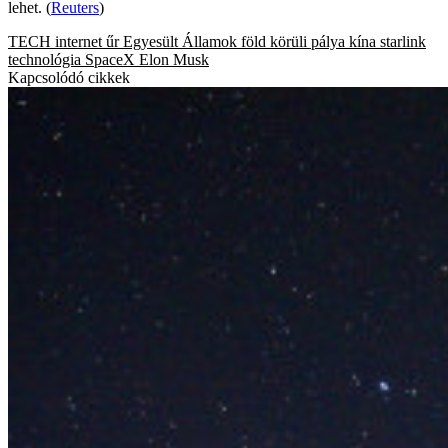
lehet. (
Reuters
)
TECH
internet
űr
Egyesült Államok
föld körüli pálya
kína
starlink
technológia
SpaceX
Elon Musk
Kapcsolódó cikkek