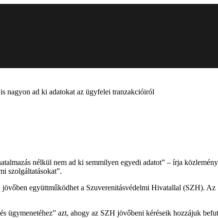
 nagyon ad ki adatokat az ügyfelei tranzakcióiról
lhatalmazás nélkül nem ad ki semmilyen egyedi adatot” – írja közlem
i szolgáltatásokat”.
 a jövőben együttműködhet a Szuverenitásvédelmi Hivatallal (SZH). Az 
z és ügymenetéhez” azt, ahogy az SZH jövőbeni kéréseik hozzájuk befu