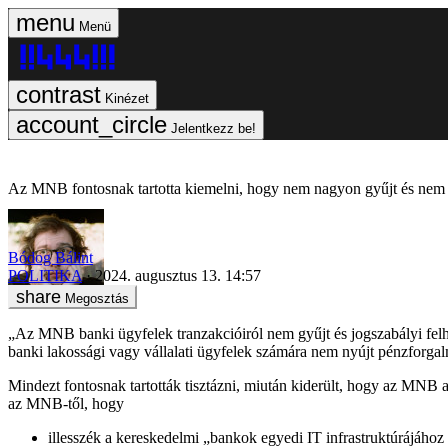
Menü
Kinézet
Jelentkezz be!
Az MNB fontosnak tartotta kiemelni, hogy nem nagyon gyűjt és nem is
Bódog Bálint
POLITIKA
2024. augusztus 13. 14:57
Megosztás
„Az MNB banki ügyfelek tranzakcióiról nem gyűjt és jogszabályi fe
banki lakossági vagy vállalati ügyfelek számára nem nyújt pénzforgalm
Mindezt fontosnak tartották tisztázni, miután kiderült, hogy az MNB
az MNB-től, hogy
illesszék a kereskedelmi „bankok egyedi IT infrastruktúrájáho