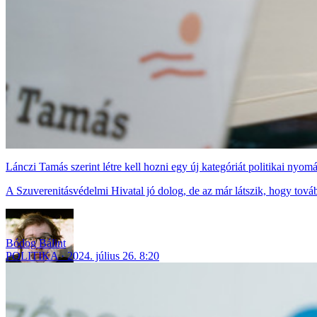
Lánczi Tamás szerint létre kell hozni egy új kategóriát politikai nyo
A Szuverenitásvédelmi Hivatal jó dolog, de az már látszik, hogy továb
Bódog Bálint
POLITIKA
2024. július 26. 8:20