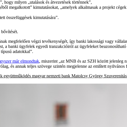
”, hogy milyen „utalások és átvezetések történnek”,
éből megalkotott” kimutatásokat, „amelyek alkalmasak a projekt cége
jtett összefüggések kimutatására”.
 bővítését.
 megfelelően végzi tevékenységét, így banki lakossági vagy vállalat
ást, a banki ügyfelek egyedi tranzakcióiról az ügyfeleket beazonosítható
 típusú adatokkal”.
gyszer már elmondtak
, miszerint „az MNB és az SZH között jelenleg 
ólag, és annak teljes szövege szintén megjelenne az említett nyilvános f
nk
együttműködés
magyar nemzeti bank
Matolcsy György
Szuverenitás