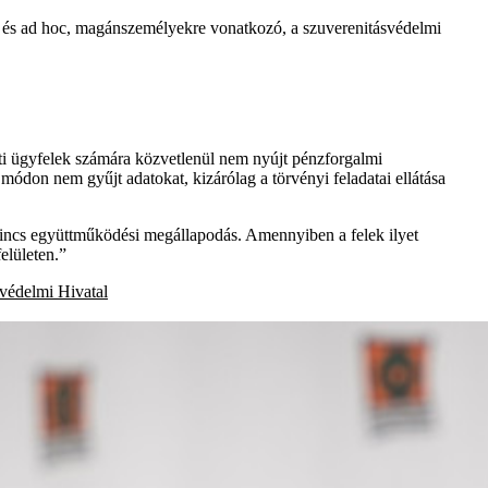
k és ad hoc, magánszemélyekre vonatkozó, a szuverenitásvédelmi
i ügyfelek számára közvetlenül nem nyújt pénzforgalmi
 módon nem gyűjt adatokat, kizárólag a törvényi feladatai ellátása
nincs együttműködési megállapodás. Amennyiben a felek ilyet
elületen.”
védelmi Hivatal