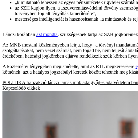
„kimutatható lehessen az egyes pénzintézetek ügyfelei számláin
az SZH kapjon ilyen, a „szuverenitásvédelmi törvény szemszög
törvényben foglalt tényállás kimerítésére”,
mesterséges intelligenciát is hasznosítsanak „a mintázatok és re
Lánczi korábban
azt mondta
, szükségesnek tartja az SZH jogköreinek
Az MNB mostani közleményében leírja, hogy „a törvényi mandátumának
szolgáltatásokat, nem vezet számlát, nem fogad be, nem teljesít átutal
érdekében, hatósági jogkörében eljárva rendelkezik szűk körben ilyen
A közlemény lényegében megismételte, amit az RTL megkeresésére
e
kötnének, azt a hatályos jogszabályi keretek között tehetnék meg kizár
POLITIKA
tranzakció
lánczi tamás
mnb
adatgyűjtés
adatvédelem
ba
Kapcsolódó cikkek