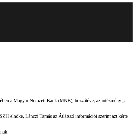
ényében a Magyar Nemzeti Bank (MNB), hozzátéve, az intézmény „a
SZH elnöke, Lánczi Tamás az Átlátszó információi szerint azt kérte
tnak,