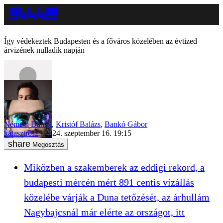
Így védekeztek Budapesten és a főváros közelében az évtized
árvizének nulladik napján
Németh Dániel
,
Kristóf Balázs
,
Bankó Gábor
katasztrófa
2024. szeptember 16. 19:15
Megosztás
Miközben a szakemberek az eddigi rekord, a
budapesti mércén mért 891 centis vízállás
közelébe várják a Duna tetőzését, az árhullám
Nagybajcsnál már elérte az országot, itt