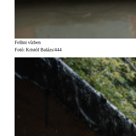
Fellini vízben
Fotó
:
Kristóf Balázs/444