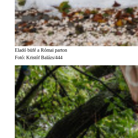
Eladó büfé a Római parton
Fotó
:
Kristóf Balázs/444