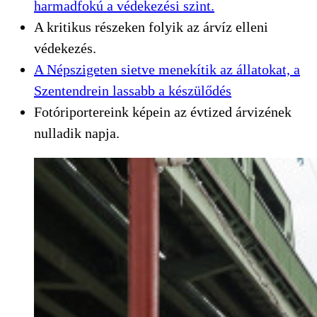
harmadfokú a védekezési szint.
A kritikus részeken folyik az árvíz elleni
védekezés.
A Népszigeten sietve menekítik az állatokat, a
Szentendrein lassabb a készülődés
Fotóriportereink képein az évtized árvizének
nulladik napja.