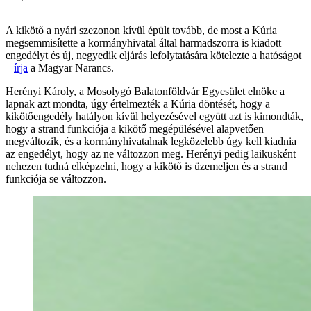
A kikötő a nyári szezonon kívül épült tovább, de most a Kúria
megsemmisítette a kormányhivatal által harmadszorra is kiadott
engedélyt és új, negyedik eljárás lefolytatására kötelezte a hatóságot
–
írja
a Magyar Narancs.
Herényi Károly, a Mosolygó Balatonföldvár Egyesület elnöke a
lapnak azt mondta, úgy értelmezték a Kúria döntését, hogy a
kikötőengedély hatályon kívül helyezésével együtt azt is kimondták,
hogy a strand funkciója a kikötő megépülésével alapvetően
megváltozik, és a kormányhivatalnak legközelebb úgy kell kiadnia
az engedélyt, hogy az ne változzon meg. Herényi pedig laikusként
nehezen tudná elképzelni, hogy a kikötő is üzemeljen és a strand
funkciója se változzon.