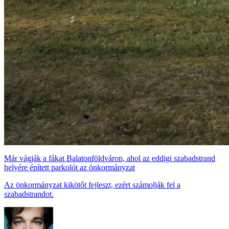
Már vágják a fákat Balatonföldváron, ahol az eddigi szabadstrand
helyére épített parkolót az önkormányzat
Az önkormányzat kikötőt fejleszt, ezért számolják fel a
szabadstrandot.