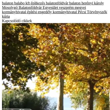
balaton
balabo kft
építkezés
balatonföldvár
balaton
herényi károly
Mosolygó Balatonföldvár Egyesület
veszprém megyei
kormányhivatal
építési engedély
kormányhivatal
Pécsi Törvényszék
kúria
Kapcsolódó cikkek