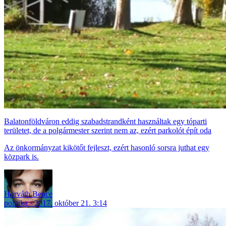
Balatonföldváron eddig szabadstrandként használtak egy tóparti
területet, de a polgármester szerint nem az, ezért parkolót épít oda
Az önkormányzat kikötőt fejleszt, ezért hasonló sorsra juthat egy
közpark is.
Horváth Bence
politika
2017. október 21. 3:14