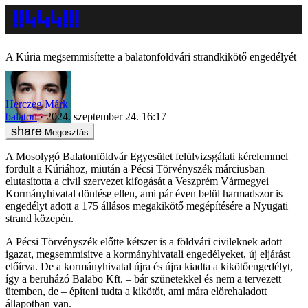
A Kúria megsemmisítette a balatonföldvári strandkikötő engedélyét
Herczeg Márk
balaton
2024. szeptember 24. 16:17
Megosztás
A Mosolygó Balatonföldvár Egyesület felülvizsgálati kérelemmel
fordult a Kúriához, miután a Pécsi Törvényszék márciusban
elutasította a civil szervezet kifogását a Veszprém Vármegyei
Kormányhivatal döntése ellen, ami pár éven belül harmadszor is
engedélyt adott a 175 állásos megakikötő megépítésére a Nyugati
strand közepén.
A Pécsi Törvényszék előtte kétszer is a földvári civileknek adott
igazat, megsemmisítve a kormányhivatali engedélyeket, új eljárást
előírva. De a kormányhivatal újra és újra kiadta a kikötőengedélyt,
így a beruházó Balabo Kft. – bár szünetekkel és nem a tervezett
ütemben, de – építeni tudta a kikötőt, ami mára előrehaladott
állapotban van.