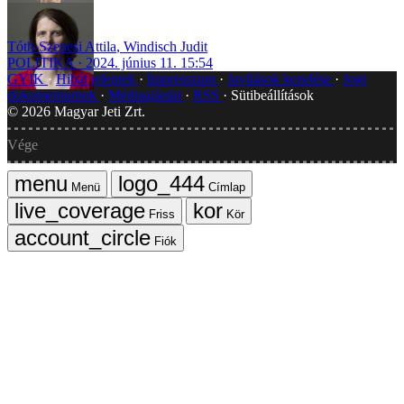
Tóth-Szenesi Attila
,
Windisch Judit
POLITIKA
2024. június 11. 15:54
GYIK
Hibát jelentek
Impresszum
Javítások kezelése
Jogi
dokumentumok
Médiaajánlat
RSS
Sütibeállítások
©
2026
Magyar Jeti Zrt.
Vége
Menü
Címlap
Friss
Kör
Fiók