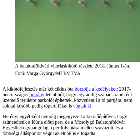
A balatonföldvári vitorláskikötő részlete 2018. június 1-én.
Fotó
:
Varga György/MTI/MTVA
A kikötőfejlesztés már két ciklus óta
borzolja a kedélyeket
: 2017-
ben országos
botrány
lett abból, hogy egy addig szabadstrandként
üzemelő területre parkolót építettek, közvetlenül a tó partjára, nem
sokkal később pedig tóparti fákat is
vágtak ki
.
Herényi egyébként nemrég megegyezett a kikötőépítővel, hogy
szüneteltetik a Kúria előtti pert, de a Mosolygó Balatonföldvár
Egyesület egyhangúlag a per folytatása mellett szavazott, és a
többségi álláspontot végül az elnök is elfogadta.