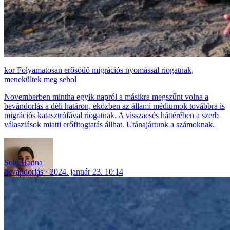
Folyamatosan erősödő migrációs nyomással riogatnak,
menekültek meg sehol
Novemberben mintha egyik napról a másikra megszűnt volna a
bevándorlás a déli határon, eközben az állami médiumok továbbra is
migrációs katasztrófával riogatnak. A visszaesés háttérében a szerb
választások miatti erőfitogtatás állhat. Utánajártunk a számoknak.
Solti Hanna
bevándorlás
2024. január 23. 10:14