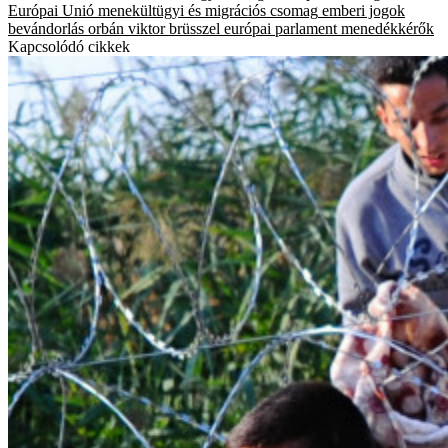
Európai Unió
menekültügyi és migrációs csomag
emberi jogok
bevándorlás
orbán viktor
brüsszel
európai parlament
menedékkérők
Kapcsolódó cikkek