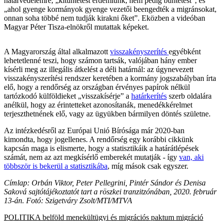
határvédelemre, „kitüntetést érdemlünk, nem pedig büntetést”, és
„ahol gyenge kormányok gyenge vezetői beengedték a migránsokat,
onnan soha többé nem tudják kirakni őket”. Eközben a videóban
Magyar Péter Tisza-elnökről mutattak képeket.
A Magyarország által alkalmazott
visszakényszerítés
egyébként
lehetetlenné teszi, hogy számon tartsák, valójában hány ember
kísérli meg az illegális átkelést a déli határnál: az úgynevezett
visszakényszerítési rendszer keretében a kormány jogszabályban írta
elő, hogy a rendőrség az országban érvényes papírok nélkül
tartózkodó külföldieket „visszakísérje” a
határkerítés
szerb oldalára
anélkül, hogy az érintetteket azonosítanák, menedékkérelmet
terjeszthetnének elő, vagy az ügyükben bármilyen döntés születne.
Az intézkedésről az Európai Unió Bírósága már 2020-ban
kimondta, hogy jogellenes. A rendőrség egy korábbi cikkünk
kapcsán maga is elismerte, hogy a statisztikáik a határátlépések
számát, nem az azt megkísérlő emberekét mutatják - így
van, aki
többször is bekerül a statisztikába
, míg mások csak egyszer.
Címlap: Orbán Viktor, Peter Pellegrini, Pintér Sándor és Denisa
Saková sajtótájékoztatót tart a röszkei tranzitzónában, 2020. február
13-án. Fotó: Szigetváry Zsolt/MTI/MTVA
POLITIKA
belföld
menekültügyi és migrációs paktum
migráció