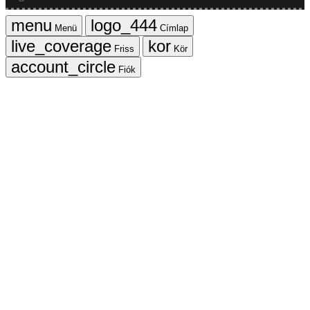
Menü
Címlap
Friss
Kör
Fiók