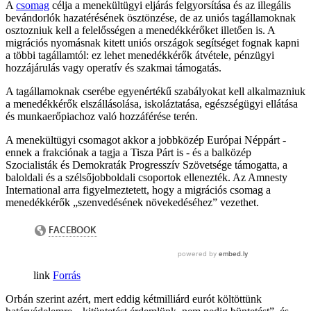
A
csomag
célja a menekültügyi eljárás felgyorsítása és az illegális
bevándorlók hazatérésének ösztönzése, de az uniós tagállamoknak
osztozniuk kell a felelősségen a menedékkérőket illetően is. A
migrációs nyomásnak kitett uniós országok segítséget fognak kapni
a többi tagállamtól: ez lehet menedékkérők átvétele, pénzügyi
hozzájárulás vagy operatív és szakmai támogatás.
A tagállamoknak cserébe egyenértékű szabályokat kell alkalmazniuk
a menedékkérők elszállásolása, iskoláztatása, egészségügyi ellátása
és munkaerőpiachoz való hozzáférése terén.
A menekültügyi csomagot akkor a jobbközép Európai Néppárt -
ennek a frakciónak a tagja a Tisza Párt is - és a balközép
Szocialisták és Demokraták Progresszív Szövetsége támogatta, a
baloldali és a szélsőjobboldali csoportok ellenezték. Az Amnesty
International arra figyelmeztetett, hogy a migrációs csomag a
menedékkérők „szenvedésének növekedéséhez” vezethet.
Forrás
Orbán szerint azért, mert eddig kétmilliárd eurót költöttünk