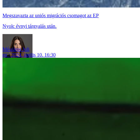
Megszavazta az uniós migrációs csomagot az EP
Nyolc évnyi tárgyalás után.
Mészáros Juli
eu
2024. április 10. 16:30