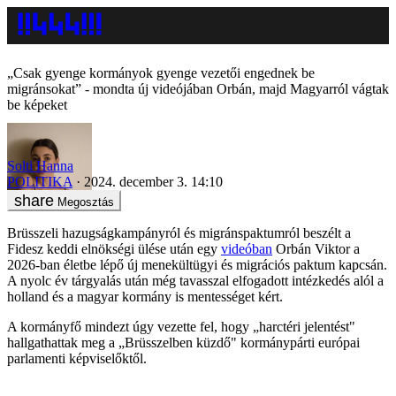
„Csak gyenge kormányok gyenge vezetői engednek be
migránsokat” - mondta új videójában Orbán, majd Magyarról vágtak
be képeket
Solti Hanna
POLITIKA
2024. december 3. 14:10
Megosztás
Brüsszeli hazugságkampányról és migránspaktumról beszélt a
Fidesz keddi elnökségi ülése után egy
videóban
Orbán Viktor a
2026-ban életbe lépő új menekültügyi és migrációs paktum kapcsán.
A nyolc év tárgyalás után még tavasszal elfogadott intézkedés alól a
holland és a magyar kormány is mentességet kért.
A kormányfő mindezt úgy vezette fel, hogy „harctéri jelentést"
hallgathattak meg a „Brüsszelben küzdő" kormánypárti európai
parlamenti képviselőktől.