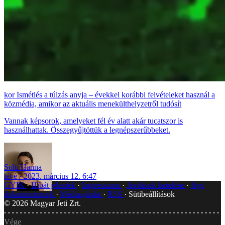
Ismétlés a túlzás anyja – évekkel korábbi felvételeket használ a
közmédia, amikor az aktuális menekülthelyzetről tudósít
Vannak képsorok, amelyeket fél év alatt akár tucatszor is
használhattak. Összegyűjtöttük a legnépszerűbbeket.
Solti Hanna
tévé
2023. március 12. 6:47
GYIK
Hibát jelentek
Impresszum
Javítások kezelése
Jogi
dokumentumok
Médiaajánlat
RSS
Sütibeállítások
©
2026
Magyar Jeti Zrt.
Vége