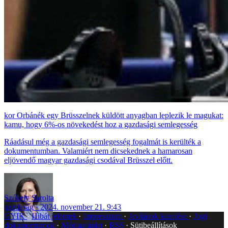
Orbánék egy Brüsszelnek küldött anyagban leplezik le magukat:
kamu, hogy 6%-os növekedést hoz a gazdasági semlegesség
Ráadásul még a gazdasági semlegesség fogalmát is kerülték a
dokumentumban. Valamiért nem dicsekednek a hamarosan
eljövendő magyar gazdasági csodával Brüsszel előtt.
Székely Sarolta
gazdaság
2024. november 21. 9:43
GYIK
Hibát jelentek
Impresszum
Javítások kezelése
Jogi
dokumentumok
Médiaajánlat
RSS
Sütibeállítások