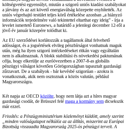
költségvetési egyensúlyt, miután a szigorú uniós kiadási szabályokat
a járvány és az azt követő energiaválság közepette enyhítették. Az
uniós végrehajtó testület teljes körű értékelése azonban „a hiányzó
információk terjedelmére való tekintettel eltarthat egy ideig” - írja a
levelet ismertető Euronews, a határidő a jelenlegi december 12-ről a
jövő év január közepére tolódhat ki.
Az EU szerződései korlátozzák a tagállamok által felvehető
adósságot, és a jogsértések elvileg pénzbírságot vonhatnak maguk
után, még ha ilyen szigorú intézkedéseket ritkán vagy egyáltalán
nem is alkalmaznak. A blokk stabilitási és növekedési paktumának
célja, hogy elkerülje az euróövezetben a 2007-8-as globális
pénzügyi válságot követően Görögországban tapasztalt gazdasági
zűrzavart. De a szabályok - bár kevésbé szigorúan - azokra is
vonatkoznak, akik nem osztoznak a közös valután, például
Magyarországra.
Két napja az OECD
közölte
, hogy nem látja azt a híres magyar
gazdasági csodát, de Brüsszel felé
maga a kormány sem
dicsekszik
már ezzel.
Frissítés: a Pénzügyminisztérium közleményt küldött, amely szerint
„minden valóságalapot nélkülöz az az állítás, miszerint az Európai
Bizottság visszaadta Magyarország 2025-ös pénzügyi terveit. A