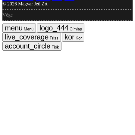
©
2026
Magyar Jeti Zrt.
Vége
Menü
Címlap
Friss
Kör
Fiók