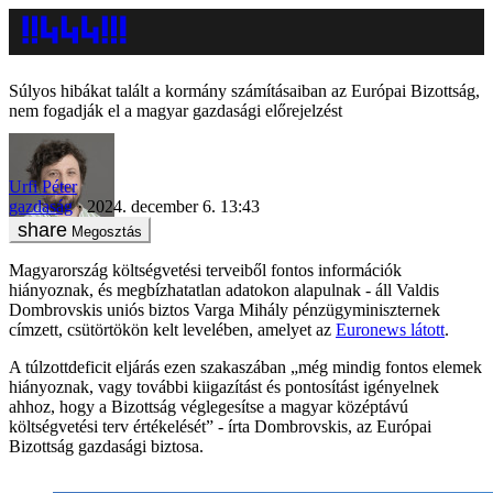
Súlyos hibákat talált a kormány számításaiban az Európai Bizottság,
nem fogadják el a magyar gazdasági előrejelzést
Urfi Péter
gazdaság
2024. december 6. 13:43
Megosztás
Magyarország költségvetési terveiből fontos információk
hiányoznak, és megbízhatatlan adatokon alapulnak - áll Valdis
Dombrovskis uniós biztos Varga Mihály pénzügyminiszternek
címzett, csütörtökön kelt levelében, amelyet az
Euronews látott
.
A túlzottdeficit eljárás ezen szakaszában „még mindig fontos elemek
hiányoznak, vagy további kiigazítást és pontosítást igényelnek
ahhoz, hogy a Bizottság véglegesítse a magyar középtávú
költségvetési terv értékelését” - írta Dombrovskis, az Európai
Bizottság gazdasági biztosa.