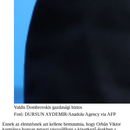
Valdis Dombrovskis gazdasági biztos
Fotó
:
DURSUN AYDEMIR/Anadolu Agency via AFP
Ennek az elemzésnek azt kellene bemutatnia, hogy Orbán Viktor
kormánya hogyan tervezi visszaállítani a következő években a