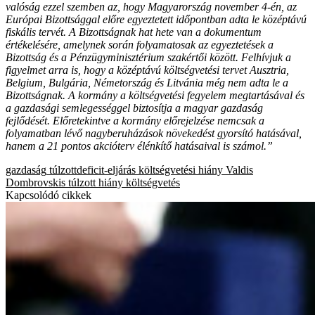
valóság ezzel szemben az, hogy Magyarország november 4-én, az
Európai Bizottsággal előre egyeztetett időpontban adta le középtávú
fiskális tervét. A Bizottságnak hat hete van a dokumentum
értékelésére, amelynek során folyamatosak az egyeztetések a
Bizottság és a Pénzügyminisztérium szakértői között. Felhívjuk a
figyelmet arra is, hogy a középtávú költségvetési tervet Ausztria,
Belgium, Bulgária, Németország és Litvánia még nem adta le a
Bizottságnak. A kormány a költségvetési fegyelem megtartásával és
a gazdasági semlegességgel biztosítja a magyar gazdaság
fejlődését. Előretekintve a kormány előrejelzése nemcsak a
folyamatban lévő nagyberuházások növekedést gyorsító hatásával,
hanem a 21 pontos akcióterv élénkítő hatásaival is számol.”
gazdaság
túlzottdeficit-eljárás
költségvetési hiány
Valdis
Dombrovskis
túlzott hiány
költségvetés
Kapcsolódó cikkek