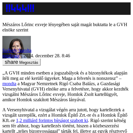
Mészáros Lőrinc exveje lényegében saját magát buktatta le a GVH
elnöke szerint
Székely Sarolta
gazdaság
2024. december 28. 8:46
Megosztás
„A GVH minden esetben a jogszabályok és a bizonyítékok alapján
ítéli meg az elé kerülő ügyeket. Maga a felvetés is nonszensz” –
mondta
a Magyar Nemzetnek Rigó Csaba Balázs, a Gazdasági
Versenyhivatal (GVH) elnöke arra a felvetésre, hogy akkor kezdték
vizsgálni Mészáros Lőrinc exveje, Homlok Zsolt kartellügyét,
amikor Homlok szakított Mészáros lányával.
A Versenyhivatal a vizsgálat végén arra jutott, hogy kartelleztek a
vizsgált szereplők, ezért a Homlok Építő Zrt.-re és a Homlok Építő
Kft.-re
1,2 milliárd forintos bírságot szabott ki
. Rigó szerint kétség
sem fér ahhoz, hogy kartellezés történt, hiszen a közbeszerzési
kartellt „teljes bizonyossággal” tárták fel, illetve az egyik résztvevő