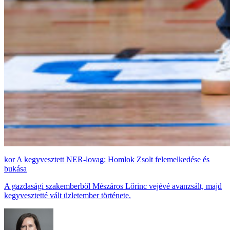
A kegyvesztett NER-lovag: Homlok Zsolt felemelkedése és
bukása
A gazdasági szakemberből Mészáros Lőrinc vejévé avanzsált, majd
kegyvesztetté vált üzletember története.