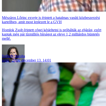
Mészáros Lőrinc exveje is érintett a hatalmas vasúti közbeszerzési
kartellben, amit most leplezett le a GVH
Homlok Zsolt érintett cégei késleltetni is próbálták az eljárást, ezért
kaptak még pár tízmilliós bírságot az eleve 1,2 milliárdos büntetés
mellé.
Székely Sarolta
üzlet
2024. december 13. 14:01