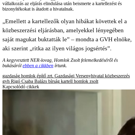
vállalkozás az eljárás elindulása után beismerte a kartellezést és
bizonyítékokat is átadott a hivatalnak.
„Emellett a kartellezők olyan hibákat követtek el a
közbeszerzési eljárásban, amelyekkel lényegében
saját magukat buktatták le” – mondta a GVH elnöke,
aki szerint „ritka az ilyen világos jogsértés”.
A kegyvesztett NER-lovag, Homlok Zsolt felemelkedéséről és
bukásáról
ebben a cikkben
írtunk.
gazdaság
homlok építő zrt.
Gazdasági Versenyhivatal
közbeszerzés
gvh
Rigó Csaba Balázs
bírság
kartell
homlok zsolt
Kapcsolódó cikkek