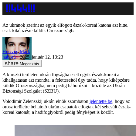
Az ukránok szerint az egyik elfogott észak-koreai katona azt hitte,
csak kiképzésre küldik Oroszországba
Herczeg Márk
háború
2025. január 12. 13:23
Megosztás
A kurszki területen ukrán fogságba esett egyik észak-koreai a
kihallgatásán azt mondta, a feletteseitől úgy tudta, hogy kiképzésre
küldik Oroszországba, nem pedig háborúzni – közölte az Ukrán
Biztonsági Szolgálat (SZBU).
Volodimir Zelenszkij ukrán elnök szombaton
jelentette be
, hogy az
orosz területre behatoló ukrán csapatok elfogtak két sebesült észak-
koreai katonát, a hadifoglyokról pedig fényképet is közölt.