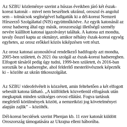
Az SZBU közleménye szerint a húszas éveikben járó két észak-
koreai katonát – mivel nem beszélnek ukránul, oroszul és angolul
sem – tolmácsok segítségével hallgatták ki a dél-koreai Nemzeti
Hírszerző Szolgálattal (NIS) együttműködve. Az egyik katonánál az
orosz hadsereg által egy másik, oroszországi illetőségű személy
nevére kiállított katonai igazolványt találtak. A katona azt mondta,
tavaly ősszel kapta az okmányt, amikor néhány észak-koreai egység
egyhetes, az orosz erőkkel közös kiképzésen vett részt.
Az orosz katonai azonosítóval rendelkező hadifogoly azt mondta,
2005-ben született, és 2021 óta szolgál az észak-koreai hadseregben.
Elfogott társáról pedig úgy tudni, 1999-ben született, és 2016-ban
sorozták be a hadseregbe, ahol felderítő mesterlövésznek képezték
ki – közölte az ukrán titkosszolgálat.
Az SZBU videofelvételt is közzétett, amin feltehetően a két elfogott
sebesült katona látható. „A külföldiek közvetlenül elfogásuk után
megkaptak minden szükséges orvosi ellátást. Fogva tartásuk
megfelelő körülmények között, a nemzetközi jog követelményei
alapján zajlik” – közölték.
Dél-koreai becslések szerint Phenjan kb. 11 ezer katonát küldött
Oroszország támogatására az Ukrajna elleni háborúba.