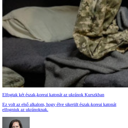
Elfogtak két észak-koreai katonát az ukránok Kurszkban
Ez volt az első alkalom, hogy élve sikerült észak-koreai katonát
elfogniuk az ukránoknak.