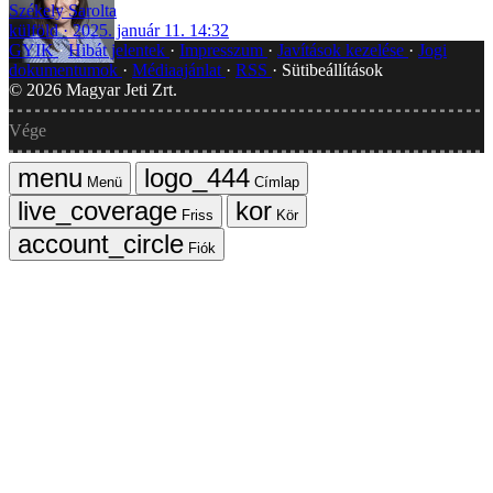
Székely Sarolta
külföld
2025. január 11. 14:32
GYIK
Hibát jelentek
Impresszum
Javítások kezelése
Jogi
dokumentumok
Médiaajánlat
RSS
Sütibeállítások
©
2026
Magyar Jeti Zrt.
Vége
Menü
Címlap
Friss
Kör
Fiók