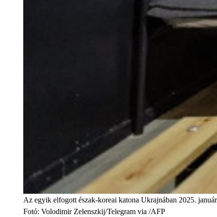
Az egyik elfogott észak-koreai katona Ukrajnában 2025. január
Fotó
:
Volodimir Zelenszkij/Telegram via /AFP