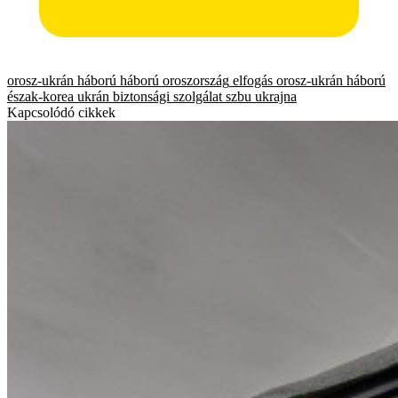
orosz-ukrán háború
háború
oroszország
elfogás
orosz-ukrán háború
észak-korea
ukrán biztonsági szolgálat
szbu
ukrajna
Kapcsolódó cikkek