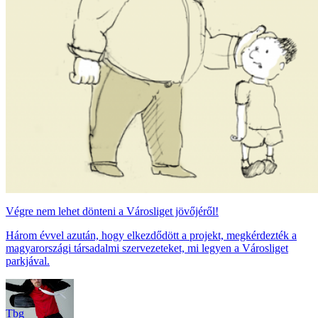
Végre nem lehet dönteni a Városliget jövőjéről!
Három évvel azután, hogy elkezdődött a projekt, megkérdezték a
magyarországi társadalmi szervezeteket, mi legyen a Városliget
parkjával.
Tbg