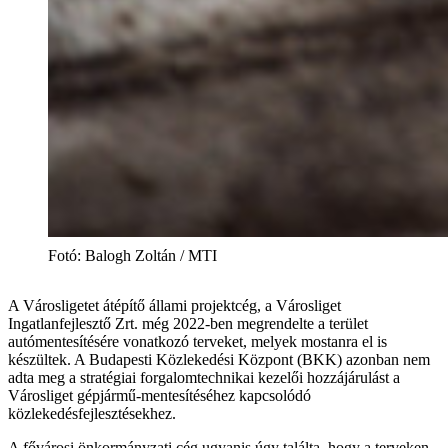
Fotó
:
Balogh Zoltán / MTI
A Városligetet átépítő állami projektcég, a Városliget
Ingatlanfejlesztő Zrt. még 2022-ben megrendelte a terület
autómentesítésére vonatkozó terveket, melyek mostanra el is
készültek. A Budapesti Közlekedési Központ (BKK) azonban nem
adta meg a stratégiai forgalomtechnikai kezelői hozzájárulást a
Városliget gépjármű-mentesítéséhez kapcsolódó
közlekedésfejlesztésekhez.
A fővárosi önkormányzati cég ugyanis úgy találta, hogy a terveken