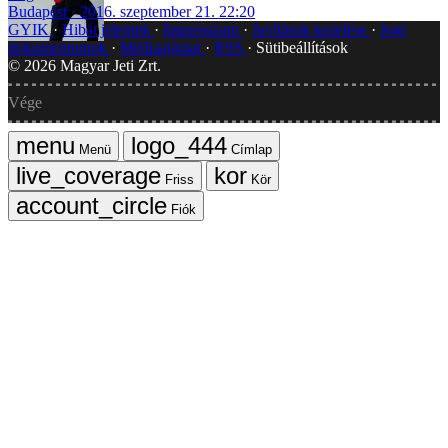
Budapest
2016. szeptember 21. 22:20
GYIK
Hibát jelentek
Impresszum
Javítások kezelése
Jogi
dokumentumok
Médiaajánlat
RSS
Sütibeállítások
©
2026
Magyar Jeti Zrt.
Vége
Menü
Címlap
Friss
Kör
Fiók