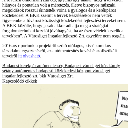
hiányos és pontatlan volt a méretezés, illetve bizonyos műszaki
megoldások rosszul érintették volna a gyalogos és a kerékpáros
közlekedést. A BKK szerint a tervek készítésekor nem vették
figyelembe a fővárosi közösségi közlekedési fejlesztési terveket sem.
A BKK közölte, hogy „csak akkor adhatja meg a stratégiai
forgalomtechnikai kezelői jóváhagyást, ha az észrevételeit kezelik a
tervekben”. A Városliget Ingatlanfejlesztő Zrt. egyelőre nem reagált.
2016-os riportunk a projektről szóló utólagos, kissé komikus
társadalmi egyeztetésről, az autómentesítés kevésbé szofisztikált
terveiről
itt olvasható
.
Budapest
kerékpár
autómentesség
Budapest
városliget
kós károly
sétány
autómentes
budapesti közlekedési központ
városliget
ingatlanfejlesztő zrt.
bkk
Városliget Zrt.
Kapcsolódó cikkek