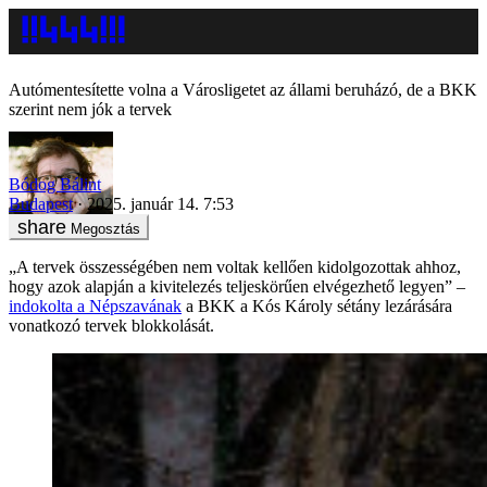
Autómentesítette volna a Városligetet az állami beruházó, de a BKK
szerint nem jók a tervek
Bódog Bálint
Budapest
2025. január 14. 7:53
Megosztás
„A tervek összességében nem voltak kellően kidolgozottak ahhoz,
hogy azok alapján a kivitelezés teljeskörűen elvégezhető legyen” –
indokolta a Népszavának
a BKK a Kós Károly sétány lezárására
vonatkozó tervek blokkolását.