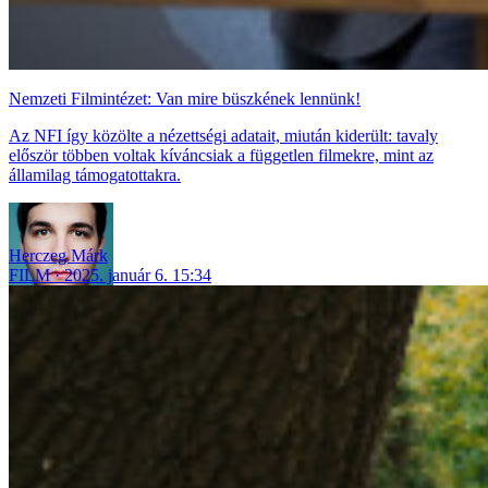
Nemzeti Filmintézet: Van mire büszkének lennünk!
Az NFI így közölte a nézettségi adatait, miután kiderült: tavaly
először többen voltak kíváncsiak a független filmekre, mint az
államilag támogatottakra.
Herczeg Márk
FILM
2025. január 6. 15:34