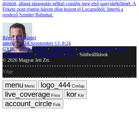
döntött, állami támogatás nélkül csinálja meg első nagyjátékfilmét. A
Fekete pont rögtön három díjat hozott el Locarnóból. Interjú a
rendező Szimler Bálinttal.
Rényi Pál Dániel
interjú
2024. szeptember 13. 8:24
GYIK
Hibát jelentek
Impresszum
Javítások kezelése
Jogi
dokumentumok
Médiaajánlat
RSS
Sütibeállítások
©
2026
Magyar Jeti Zrt.
Vége
Menü
Címlap
Friss
Kör
Fiók