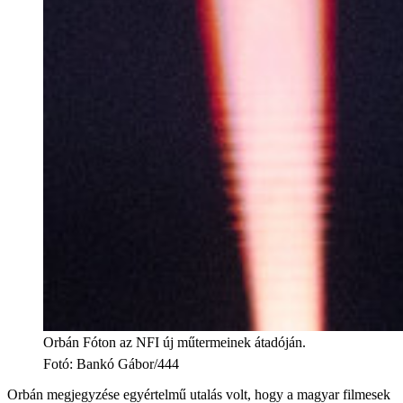
Orbán Fóton az NFI új műtermeinek átadóján.
Fotó
:
Bankó Gábor/444
Orbán megjegyzése egyértelmű utalás volt, hogy a magyar filmesek