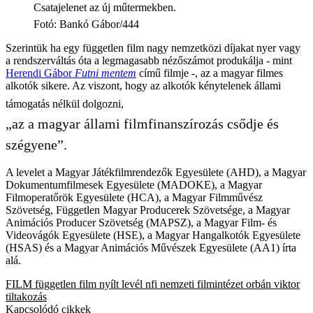
Csatajelenet az új műtermekben.
Fotó
:
Bankó Gábor/444
Szerintük ha egy független film nagy nemzetközi díjakat nyer vagy
a rendszerváltás óta a legmagasabb nézőszámot produkálja - mint
Herendi Gábor
Futni mentem
című filmje -, az a magyar filmes
alkotók sikere. Az viszont, hogy az alkotók kénytelenek állami
támogatás nélkül dolgozni,
„az a magyar állami filmfinanszírozás csődje és
szégyene”.
A levelet a Magyar Játékfilmrendezők Egyesülete (AHD), a Magyar
Dokumentumfilmesek Egyesülete (MADOKE), a Magyar
Filmoperatőrök Egyesülete (HCA), a Magyar Filmművész
Szövetség, Független Magyar Producerek Szövetsége, a Magyar
Animációs Producer Szövetség (MAPSZ), a Magyar Film- és
Videovágók Egyesülete (HSE), a Magyar Hangalkotók Egyesülete
(HSAS) és a Magyar Animációs Művészek Egyesülete (AA1) írta
alá.
FILM
független film
nyílt levél
nfi
nemzeti filmintézet
orbán viktor
tiltakozás
Kapcsolódó cikkek