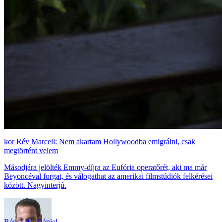
Rév Marcell: Nem akartam Hollywoodba emigrálni, csak
megtörtént velem
Másodjára jelölték Emmy-díjra az Eufória operatőrét, aki ma már
Beyoncéval forgat, és válogathat az amerikai filmstúdiók felkérései
között. Nagyinterjú.
Rényi Pál Dániel