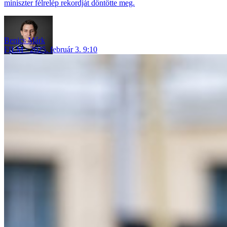
miniszter félrelép rekordját döntötte meg.
Benics Márk
FILM
2025. február 3. 9:10