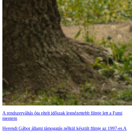
A rendszerváltás óta eltelt időszak legnézettebb filmje lett a Futni
mentem
Herendi Gábor állami támogatás nélkül készült filmje az 1997-es A