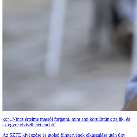
„Nincs értelme másról forgatni, mint ami körülöttünk zajlik, és
az egyre elviselhetetlenebb”
Az SZFE kivégzése és utolsó filmtervének elkaszálása után úgy