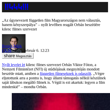
„Az úgynevezett független film Magyarországon nem választás,
hanem kényszerpálya” – nyílt levélben reagált Orbán beszédére
kilenc filmes szervezet
Benics Márk
FILM
2025. február 6. 12:23
Megosztás
Nyílt levelet írt
kilenc filmes szervezet Orbán Viktor Fóton, a
Nemzeti Filmintézet (NFI) új stúdiójának megnyitóján mondott
beszéde miatt, amiben a
független filmeseknek is odaszólt
. „Végre
eljutottunk arra a pontra is, hogy állami támogatás nélkül készülnek
saját lábukon megálló filmek is. Végül is ezt akartuk: legyen a film
mindenkié” – mondta Orbán.