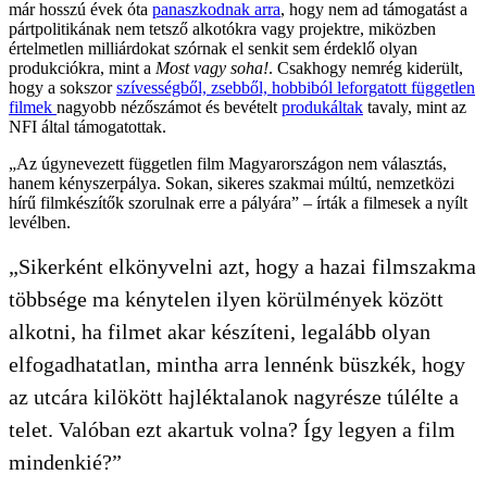
már hosszú évek óta
panaszkodnak arra
, hogy nem ad támogatást a
pártpolitikának nem tetsző alkotókra vagy projektre, miközben
értelmetlen milliárdokat szórnak el senkit sem érdeklő olyan
produkciókra, mint a
Most vagy soha!
. Csakhogy nemrég kiderült,
hogy a sokszor
szívességből, zsebből, hobbiból leforgatott független
filmek
nagyobb nézőszámot és bevételt
produkáltak
tavaly, mint az
NFI által támogatottak.
„Az úgynevezett független film Magyarországon nem választás,
hanem kényszerpálya. Sokan, sikeres szakmai múltú, nemzetközi
hírű filmkészítők szorulnak erre a pályára” – írták a filmesek a nyílt
levélben.
„Sikerként elkönyvelni azt, hogy a hazai filmszakma
többsége ma kénytelen ilyen körülmények között
alkotni, ha filmet akar készíteni, legalább olyan
elfogadhatatlan, mintha arra lennénk büszkék, hogy
az utcára kilökött hajléktalanok nagyrésze túlélte a
telet. Valóban ezt akartuk volna? Így legyen a film
mindenkié?”