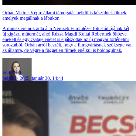
Orbán Viktor: Végre állami támogatás nélkül is készülnek filmek,
amelyek megállnak a lábukon
A miniszterelnök adta át a Nemzeti Filmintézet fóti stúdiójának két
új gigászi műtermét, ahol Rúzsa Magdi Koltai Róbertnek öltözve
énekelt és egy csatajelenetet is eljátszottak az új magyar történelmi
sorozatból. Orbán arról beszélt, hogy a filmgyártásnak szüksége van
az államra, de végre a független filmek enélkül is boldogulnak.
Fődi Kitti
belföld
2025. január 30. 14:44