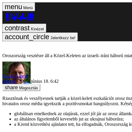
Menü
Kinézet
Jelentkezz be!
Oroszország vesztésre áll a Közel-Keleten az izraeli–iráni háború miat
Gazda Albert
háború
2025. június 18. 6:42
Megosztás
Riasztónak és veszélyesnek tartják a közel-keleti eszkalációt orosz ti
hivatalos orosz média igyekszik a pozitívumokat hangsúlyozni. Kétség
globálisan emelkednek az olajárak, ezzel jól jár az orosz államk
az általános figyelemből kevesebb jut az ukrajnai háborúra;
a Kreml közvetítési ajánlatot tett, ha elfogadnák, Oroszország 