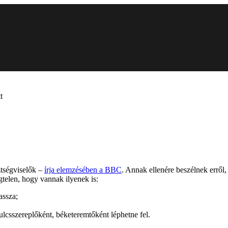
t
sztségviselők –
írja elemzésében a BBC
. Annak ellenére beszélnek erről,
telen, hogy vannak ilyenek is:
assza;
kulcsszereplőként, béketeremtőként léphetne fel.