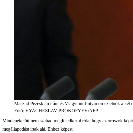
Maszud Pezeskjan iráni és Vlagyimir Putyin orosz elnök a két o
Fotó
:
VYACHESLAV PROKOFYEV/AFP
Mindenekelőtt nem szabad megfeledkezni róla, hogy az oroszok képtel
megállapodást írtak alá. Ehhez képest