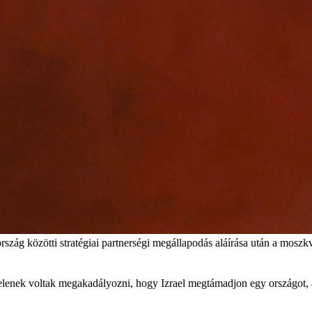
rszág közötti stratégiai partnerségi megállapodás aláírása után a mosz
enek voltak megakadályozni, hogy Izrael megtámadjon egy országot, ame