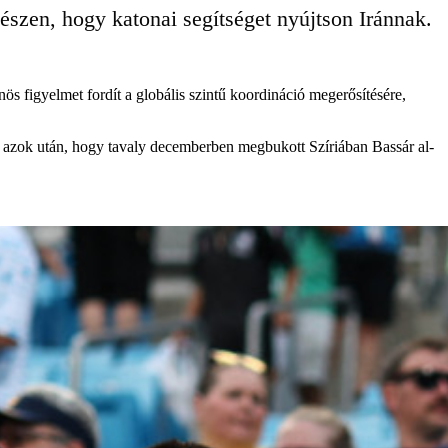
készen, hogy katonai segítséget nyújtson Iránnak.
s figyelmet fordít a globális szintű koordináció megerősítésére,
ben azok után, hogy tavaly decemberben megbukott Szíriában Bassár al-