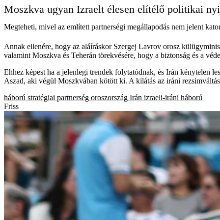
Moszkva ugyan Izraelt élesen elítélő politikai ny
Megteheti, mivel az említett partnerségi megállapodás nem jelent kato
Annak ellenére, hogy az aláíráskor Szergej Lavrov orosz külügyminisz
valamint Moszkva és Teherán törekvésére, hogy a biztonság és a véd
Ehhez képest ha a jelenlegi trendek folytatódnak, és Irán kénytelen l
Aszad, aki végül Moszkvában kötött ki. A kilátás az iráni rezsimvá
háború
stratégiai partnerség
oroszország
Irán
izraeli-iráni háború
Friss