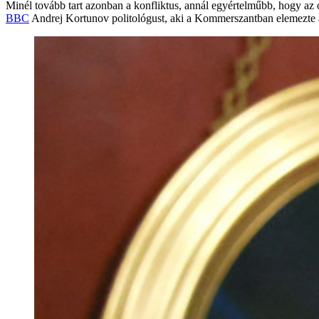
Minél tovább tart azonban a konfliktus, annál egyértelműbb, hogy az
BBC
Andrej Kortunov politológust, aki a Kommerszantban elemezte a