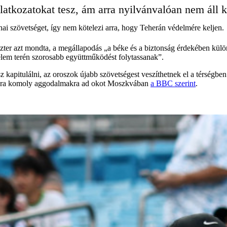
ilatkozatokat tesz, ám arra nyilvánvalóan nem áll 
nai szövetséget, így nem kötelezi arra, hogy Teherán védelmére keljen.
ter azt mondta, a megállapodás „a béke és a biztonság érdekében különö
elem terén szorosabb együttműködést folytassanak”.
esz kapitulálni, az oroszok újabb szövetségest veszíthetnek el a térség
ltásra komoly aggodalmakra ad okot Moszkvában
a BBC szerint
.