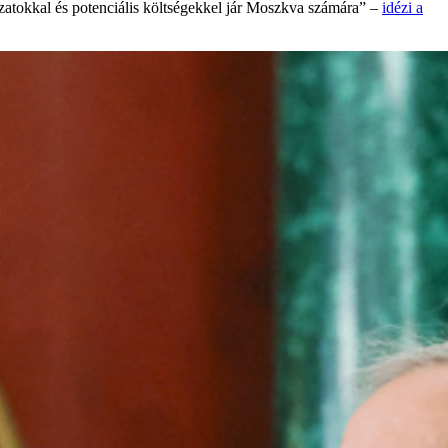
zatokkal és potenciális költségekkel jár Moszkva számára” –
idézi a