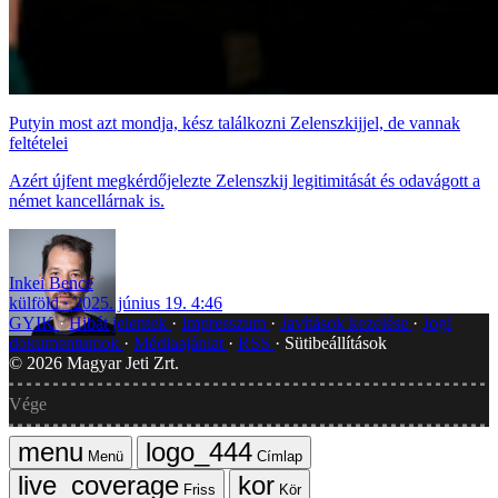
Putyin most azt mondja, kész találkozni Zelenszkijjel, de vannak
feltételei
Azért újfent megkérdőjelezte Zelenszkij legitimitását és odavágott a
német kancellárnak is.
Inkei Bence
külföld
2025. június 19. 4:46
GYIK
Hibát jelentek
Impresszum
Javítások kezelése
Jogi
dokumentumok
Médiaajánlat
RSS
Sütibeállítások
©
2026
Magyar Jeti Zrt.
Vége
Menü
Címlap
Friss
Kör