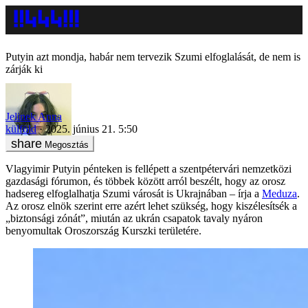
Putyin azt mondja, habár nem tervezik Szumi elfoglalását, de nem is
zárják ki
Jelinek Anna
külföld
2025. június 21. 5:50
Megosztás
Vlagyimir Putyin pénteken is fellépett a szentpétervári nemzetközi
gazdasági fórumon, és többek között arról beszélt, hogy az orosz
hadsereg elfoglalhatja Szumi városát is Ukrajnában – írja a
Meduza
.
Az orosz elnök szerint erre azért lehet szükség, hogy kiszélesítsék a
„biztonsági zónát”, miután az ukrán csapatok tavaly nyáron
benyomultak Oroszország Kurszki területére.