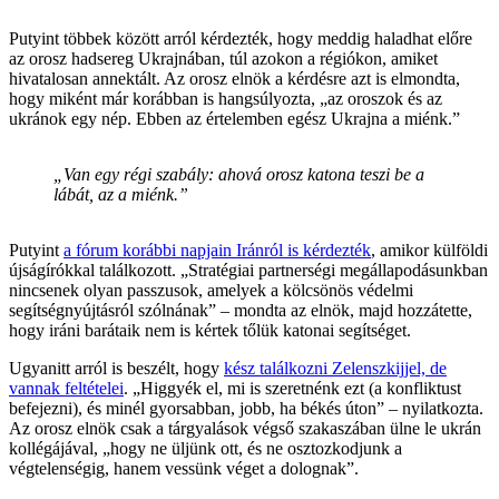
Putyint többek között arról kérdezték, hogy meddig haladhat előre
az orosz hadsereg Ukrajnában, túl azokon a régiókon, amiket
hivatalosan annektált. Az orosz elnök a kérdésre azt is elmondta,
hogy miként már korábban is hangsúlyozta, „az oroszok és az
ukránok egy nép. Ebben az értelemben egész Ukrajna a miénk.”
„Van egy régi szabály: ahová orosz katona teszi be a
lábát, az a miénk.”
Putyint
a fórum korábbi napjain Iránról is kérdezték
, amikor külföldi
újságírókkal találkozott
. „Stratégiai partnerségi megállapodásunkban
nincsenek olyan passzusok, amelyek a kölcsönös védelmi
segítségnyújtásról szólnának” – mondta az elnök, majd hozzátette,
hogy iráni barátaik nem is kértek tőlük katonai segítséget.
Ugyanitt arról is beszélt, hogy
kész találkozni Zelenszkijjel, de
vannak feltételei
. „Higgyék el, mi is szeretnénk ezt (a konfliktust
befejezni), és minél gyorsabban, jobb, ha békés úton” – nyilatkozta.
Az orosz elnök csak a tárgyalások végső szakaszában ülne le ukrán
kollégájával, „hogy ne üljünk ott, és ne osztozkodjunk a
végtelenségig, hanem vessünk véget a dolognak”.