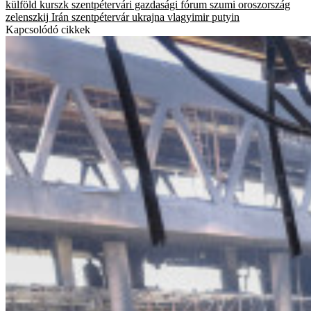
külföld
kurszk
szentpétervári gazdasági fórum
szumi
oroszország
zelenszkij
Irán
szentpétervár
ukrajna
vlagyimir putyin
Kapcsolódó cikkek