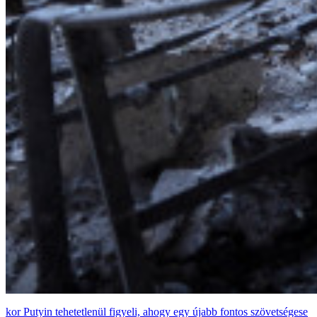
Putyin tehetetlenül figyeli, ahogy egy újabb fontos szövetségese