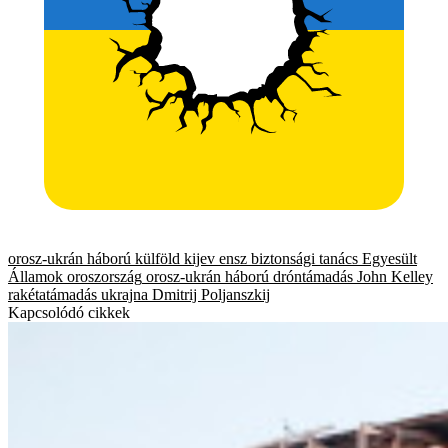
orosz-ukrán háború
külföld
kijev
ensz biztonsági tanács
Egyesült
Államok
oroszország
orosz-ukrán háború
dróntámadás
John Kelley
rakétatámadás
ukrajna
Dmitrij Poljanszkij
Kapcsolódó cikkek