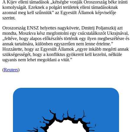
A Kijev elleni támadások „kétségbe vonják Oroszország béke iránti
komolyságát. Ezeknek a polgári területek elleni támadásoknak
azonnal meg kell szűnniük” az Egyesült Államok képviselője
szerint.
Oroszország ENSZ helyettes nagykövete, Dmitrij Poljanszkij azt
mondta, Moszkva kész megfontolni egy csúcstalálkozót Ukrajnával,
„feltéve, hogy alapos előkészítés történik egy ilyen megbeszélésre és
annak tartalmára, különben egyszerűen nem lenne értelme.”
Hozzátette, hogy az Egyesült Államok „egyre inkább megérti annak
szükségességét, hogy a konfliktus gyökereit kell kezelni, nélküle
ugyanis nem lehet megoldani a vitát.”
(
Reuters
)