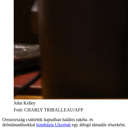
John Kelley
Fotó
:
CHARLY TRIBALLEAU/AFP
Oroszország csütörtök hajnalban halálos rakéta- és
dróntámadásokkal
bombázta Ukrajnát
egy átfogó támadás részeként.