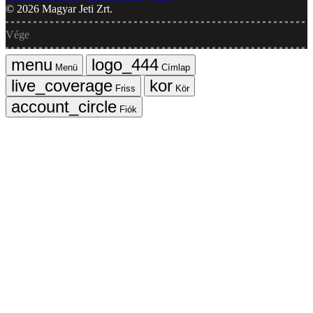
©
2026
Magyar Jeti Zrt.
Vége
Menü
Címlap
Friss
Kör
Fiók