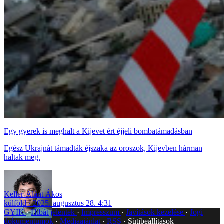
Egy gyerek is meghalt a Kijevet ért éjjeli bombatámadásban
Egész Ukrajnát támadták éjszaka az oroszok, Kijevben hárman
haltak meg.
Keller-Alánt Ákos
külföld
2025. augusztus 28. 4:31
GYIK
Hibát jelentek
Impresszum
Javítások kezelése
Jogi
dokumentumok
Médiaajánlat
RSS
Sütibeállítások