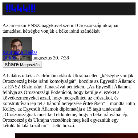
Az amerikai ENSZ-nagykövet szerint Oroszország ukrajnai
támadásai kétségbe vonják a béke iránti szándékát
Kaufmann Balázs
külföld
2025. augusztus 30. 7:38
Megosztás
A halálos rakéta- és dróntámadások Ukrajna ellen „kétségbe vonják
Oroszország béke iránti komolyságát”, közölte az Egyesült Államok
az ENSZ Biztonsági Tanácsával pénteken. „Az Egyesült Államok
felhívja az Oroszországi Föderációt, hogy kerülje el ezeket a
következményeket azzal, hogy megszünteti az erőszakot, és
konstruktívan lép fel a háború befejezése érdekében” – mondta John
Kelley, az Egyesült Államok diplomatája a 15 tagú tanácsnak.
„Oroszországnak most kell eldöntenie, hogy a béke irányába lép.
Oroszország és Ukrajna vezetőinek meg kell egyezniük egy
kétoldalú találkozóban” – tette hozzá.