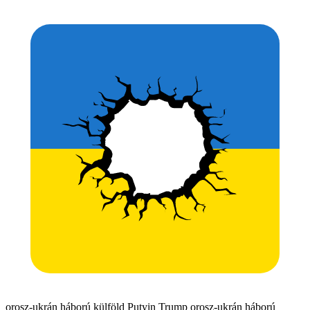
orosz-ukrán háború
külföld
Putyin
Trump
orosz-ukrán háború