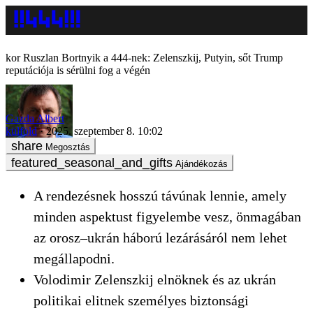
Ruszlan Bortnyik a 444-nek: Zelenszkij, Putyin, sőt Trump
reputációja is sérülni fog a végén
Gazda Albert
külföld
2025. szeptember 8. 10:02
Megosztás
Ajándékozás
A rendezésnek hosszú távúnak lennie, amely
minden aspektust figyelembe vesz, önmagában
az orosz–ukrán háború lezárásáról nem lehet
megállapodni.
Volodimir Zelenszkij elnöknek és az ukrán
politikai elitnek személyes biztonsági