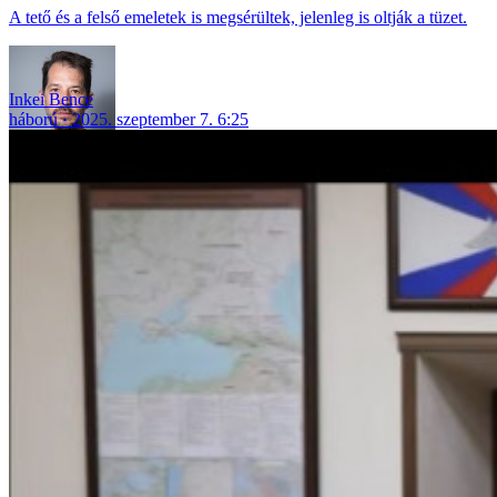
A tető és a felső emeletek is megsérültek, jelenleg is oltják a tüzet.
Inkei Bence
háború
2025. szeptember 7. 6:25