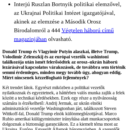
Interjú Ruszlan Bortnyik politikai elemzővel,
az Ukrajnai Politikai Intézet igazgatójával,
akinek az elemzése a Második Orosz
Birodalomról a 444
Végtelen háború című
magazinjában
olvasható.
Donald Trump és Vlagyimir Putyin alaszkai, illetve Trump,
Volodimir Zelenszkij és az európai vezetők washintoni
találkozója után ismét felerősödtek az orosz–ukrán háború
lezárásával kapcsolatos várakozások, de továbbra sem történik
semmi érdemleges, minden megy tovább úgy, ahogyan eddig.
Miért nincsenek kézzelfogható fejlemények?
Két trendet látok. Egyrészt miközben a politikai vezetők
nyilatkoznak és egyeztetnek, a háttérben valós munka zajlik a felek
között a technikai kérdésekben. Ezek egy része a nyilvánosság
számára is érzékelhető: Andrij Jermak, az ukrán elnöki
adminisztráció vezetője Washingtonban járt, találkozott Steven
Wittkoff-fal, Donald Trump elnök különmegbízottjával. Marco
Rubio amerikai külügyminiszter irányítása alatt munkacsoportok
dolgoznak a biztonsági garanciákon. Ez a kiemelt téma most az
Ukrajna, Európa, Egyesült Államok háromszögben. A szereplők