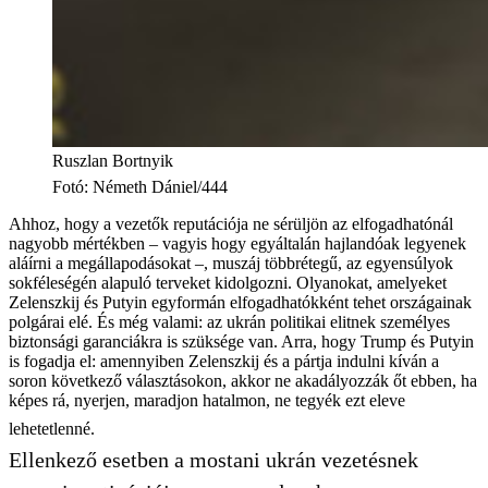
Ruszlan Bortnyik
Fotó
:
Németh Dániel/444
Ahhoz, hogy a vezetők reputációja ne sérüljön az elfogadhatónál
nagyobb mértékben – vagyis hogy egyáltalán hajlandóak legyenek
aláírni a megállapodásokat –, muszáj többrétegű, az egyensúlyok
sokféleségén alapuló terveket kidolgozni. Olyanokat, amelyeket
Zelenszkij és Putyin egyformán elfogadhatókként tehet országainak
polgárai elé. És még valami: az ukrán politikai elitnek személyes
biztonsági garanciákra is szüksége van. Arra, hogy Trump és Putyin
is fogadja el: amennyiben Zelenszkij és a pártja indulni kíván a
soron következő választásokon, akkor ne akadályozzák őt ebben, ha
képes rá, nyerjen, maradjon hatalmon, ne tegyék ezt eleve
lehetetlenné.
Ellenkező esetben a mostani ukrán vezetésnek