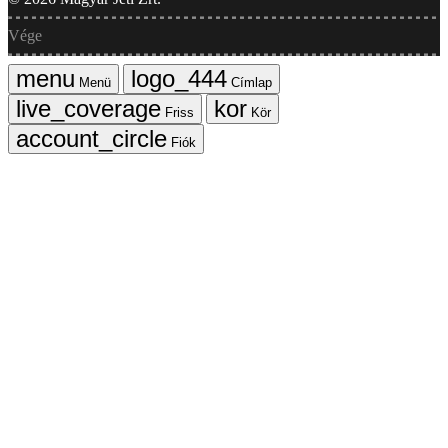
Vége
Menü
Címlap
Friss
Kör
Fiók