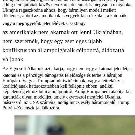
eddig nem jutottak közös nevezőre, de ennek is megvan a maga oka:
Ukrajna ragaszkodna ahhoz, hogy bármilyen modell mellett
döntenek, abból az amerikaiak is vegyék ki a részüket, a katonáik
vagy a megfigyelőik jelenlétével. Csakhogy
az amerikaiak nem akarnak ott lenni Ukrajnában,
nem szeretnék, hogy egy esetleges újabb
konfliktusban állampolgáraik célponttá, áldozattá
váljanak.
Az Egyesült Államok azt akarja, hogy nemhogy a katonai jelenlét, a
katonai és a pénzügyi támogatás felelőssége és terhe is háruljon
Európára. Vagy a Trump-adminisztrációnak, vagy a tettrekészek
koalíciójának határozottabban kell fellépnie ebben, anélkül
képtelenség elmozdulni a holtpontról. Amíg Európa nem alakítja ki a
garanciák olyan modelljét, amely egyrészről megfelel Ukrajna,
másrészről az USA számára, addig nincs esély háromoldalú Trump–
Putyin–Zelenszkij-találkozóra.