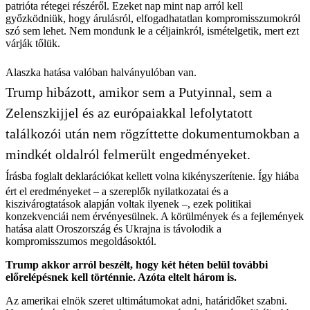
patrióta rétegei részéről. Ezeket nap mint nap arról kell
győzködniük, hogy árulásról, elfogadhatatlan kompromisszumokról
szó sem lehet. Nem mondunk le a céljainkról, ismételgetik, mert ezt
várják tőlük.
Alaszka hatása valóban halványulóban van.
Trump hibázott, amikor sem a Putyinnal, sem a
Zelenszkijjel és az európaiakkal lefolytatott
találkozói után nem rögzíttette dokumentumokban a
mindkét oldalról felmerült engedményeket.
Írásba foglalt deklarációkat kellett volna kikényszerítenie. Így hiába
ért el eredményeket – a szereplők nyilatkozatai és a
kiszivárogtatások alapján voltak ilyenek –, ezek politikai
konzekvenciái nem érvényesülnek. A körülmények és a fejlemények
hatása alatt Oroszország és Ukrajna is távolodik a
kompromisszumos megoldásoktól.
Trump akkor arról beszélt, hogy két héten belül további
előrelépésnek kell történnie. Azóta eltelt három is.
Az amerikai elnök szeret ultimátumokat adni, határidőket szabni.