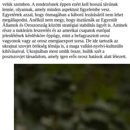
velük szemben. A rendezésnek éppen ezért kell hosszú távúnak
lennie, olyannak, amely minden aspektust figyelembe vesz.
Egyetértek azzal, hogy önmagában a háború lezárásáról nem lehet
megállapodni. Anélkül nem megy, hogy tisztáznák az Egyesült
Államok és Oroszország közötti stratégiai stabilitás ügyét is. Aminek
része a nukleáris leszerelés és az amerikai csapatok európai
jelenlétének kérdésköre éppúgy, mint a befagyasztott orosz
vagyonok vagy az orosz energiaexport sorsa. De ide tartozik az
ukrajnai szovjet örökség témája is, a maga vallási-nyelvi-kulturális
kihívásaival. Ukrajnában most omlik össze, hullik szét a
posztszovjet társadalom, amely igen erős orosz hatások alatt létezett.