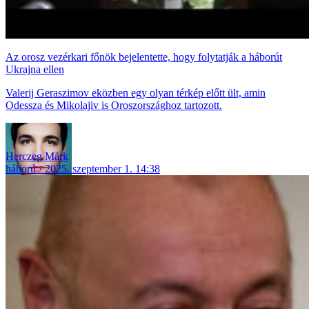
Az orosz vezérkari főnök bejelentette, hogy folytatják a háborút
Ukrajna ellen
Valerij Geraszimov eközben egy olyan térkép előtt ült, amin
Odessza és Mikolajiv is Oroszországhoz tartozott.
Herczeg Márk
háború
2025. szeptember 1. 14:38