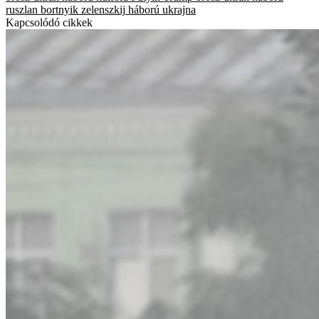
ruszlan bortnyik
zelenszkij
háború
ukrajna
Kapcsolódó cikkek