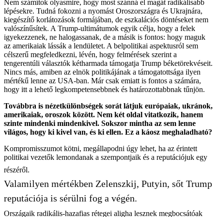
Nem számítok olyasmire, hogy most szánná el magát radikálisabb
lépésekre. Tudná fokozni a nyomást Oroszországra és Ukrajnára,
kiegészítő korlátozások formájában, de eszkalációs döntéseket nem
valószínűsítek. A Trump-ultimátumok egyik célja, hogy a felek
igyekezzenek, ne halogassanak, de a másik is fontos: hogy maguk
az amerikaiak lássák a lendületet. A belpolitikai aspektusról sem
célszerű megfeledkezni, lévén, hogy felmérések szerint a
tengerentúli választók kétharmada támogatja Trump béketörekvéseit.
Nincs más, amiben az elnök politikájának a támogatottsága ilyen
mértékű lenne az USA-ban. Már csak emiatt is fontos a számára,
hogy itt a lehető legkompetensebbnek és határozottabbnak tűnjön.
Továbbra is nézetkülönbségek sorát látjuk európaiak, ukránok,
amerikaiak, oroszok között. Nem két oldal vitatkozik, hanem
szinte mindenki mindenkivel. Sokszor mintha az sem lenne
világos, hogy ki kivel van, és ki ellen. Ez a káosz meghaladható?
Kompromisszumot kötni, megállapodni úgy lehet, ha az érintett
politikai vezetők lemondanak a szempontjaik és a reputációjuk egy
részéről.
Valamilyen mértékben Zelenszkij, Putyin, sőt Trump
reputációja is sérülni fog a végén.
Országaik radikális-hazafias rétegei aligha lesznek megbocsátóak