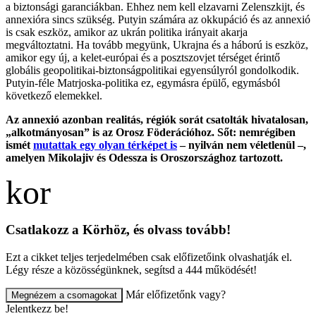
a biztonsági garanciákban. Ehhez nem kell elzavarni Zelenszkijt, és
annexióra sincs szükség. Putyin számára az okkupáció és az annexió
is csak eszköz, amikor az ukrán politika irányait akarja
megváltoztatni. Ha tovább megyünk, Ukrajna és a háború is eszköz,
amikor egy új, a kelet-európai és a posztszovjet térséget érintő
globális geopolitikai-biztonságpolitikai egyensúlyról gondolkodik.
Putyin-féle Matrjoska-politika ez, egymásra épülő, egymásból
következő elemekkel.
Az annexió azonban realitás, régiók sorát csatolták hivatalosan,
„alkotmányosan” is az Orosz Föderációhoz. Sőt: nemrégiben
ismét
mutattak egy olyan térképet is
– nyilván nem véletlenül –,
amelyen Mikolajiv és Odessza is Oroszországhoz tartozott.
Csatlakozz a Körhöz, és olvass tovább!
Ezt a cikket teljes terjedelmében csak előfizetőink olvashatják el.
Légy része a közösségünknek, segítsd a 444 működését!
Már előfizetőnk vagy?
Megnézem a csomagokat
Jelentkezz be!