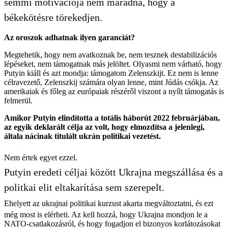
semmi motivációja nem maradna, hogy a
békekötésre törekedjen.
Az oroszok adhatnak ilyen garanciát?
Megtehetik, hogy nem avatkoznak be, nem tesznek destabilizációs
lépéseket, nem támogatnak más jelöltet. Olyasmi nem várható, hogy
Putyin kiáll és azt mondja: támogatom Zelenszkijt. Ez nem is lenne
célravezető, Zelenszkij számára olyan lenne, mint Júdás csókja. Az
amerikaiak és főleg az európaiak részéről viszont a nyílt támogatás is
felmerül.
Amikor Putyin elindította a totális háborút 2022 februárjában,
az egyik deklarált célja az volt, hogy elmozdítsa a jelenlegi,
általa nácinak titulált ukrán politikai vezetést.
Nem értek egyet ezzel.
Putyin eredeti céljai között Ukrajna megszállása és a
politkai elit eltakarítása sem szerepelt.
Ehelyett az ukrajnai politikai kurzust akarta megváltoztatni, és ezt
még most is elérheti. Az kell hozzá, hogy Ukrajna mondjon le a
NATO-csatlakozásról, és hogy fogadjon el bizonyos korlátozásokat