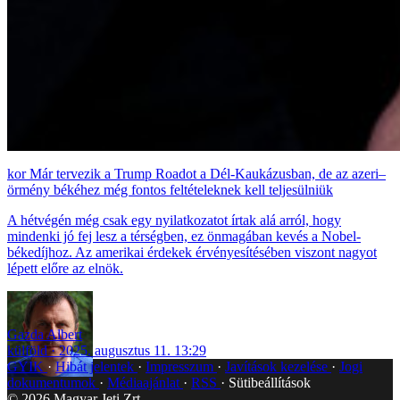
Már tervezik a Trump Roadot a Dél-Kaukázusban, de az azeri–
örmény békéhez még fontos feltételeknek kell teljesülniük
A hétvégén még csak egy nyilatkozatot írtak alá arról, hogy
mindenki jó fej lesz a térségben, ez önmagában kevés a Nobel-
békedíjhoz. Az amerikai érdekek érvényesítésében viszont nagyot
lépett előre az elnök.
Gazda Albert
külföld
2025. augusztus 11. 13:29
GYIK
Hibát jelentek
Impresszum
Javítások kezelése
Jogi
dokumentumok
Médiaajánlat
RSS
Sütibeállítások
©
2026
Magyar Jeti Zrt.