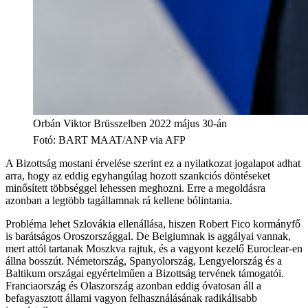
Orbán Viktor Brüsszelben 2022 május 30-án
Fotó
:
BART MAAT/ANP via AFP
A Bizottság mostani érvelése szerint ez a nyilatkozat jogalapot adhat
arra, hogy az eddig egyhangúlag hozott szankciós döntéseket
minősített többséggel lehessen meghozni. Erre a megoldásra
azonban a legtöbb tagállamnak rá kellene bólintania.
Probléma lehet Szlovákia ellenállása, hiszen Robert Fico kormányfő
is barátságos Oroszországgal. De Belgiumnak is aggályai vannak,
mert attól tartanak Moszkva rajtuk, és a vagyont kezelő Euroclear-en
állna bosszút. Németország, Spanyolország, Lengyelország és a
Baltikum országai egyértelműen a Bizottság tervének támogatói.
Franciaország és Olaszország azonban eddig óvatosan áll a
befagyasztott állami vagyon felhasználásának radikálisabb