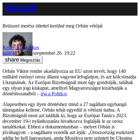
Brüsszel merész ötlettel kerülné meg Orbán vétóját
Keller-Alánt Ákos
külföld
2025. szeptember 26. 19:22
Megosztás
Orbán Viktor rendre akadályozza az EU azon tervét, hogy 140
milliárd eurónyi orosz állami vagyont lefoglaljon, és azt kölcsönadja
Ukrajnának. Az Európai Bizottságnál most úgy gondolják, találtak
egy olyan jogi kiskaput, amellyel Magyarországot kizárhatják a
döntéshozatalból –
írja a Politico
.
Alapesetben egy ilyen döntéshez mind a 27 tagállam egyhangú
támogatása kellene, Orbán tehát egyedül is vétózni tudna. A
Bizottságnál most azt találták ki, hogy az Európai Tanács 2023.
december 19-i nyilatkozatára hivatkozva foglalják le az orosz
tartalékokat. Ebben a dokumentumban – melyet Orbán is
jóváhagyott – a tagállami vezetők azt írják: „Oroszország eszközeit
addig be kell fagyasztani, amíg Moszkva nem szünteti be Ukrajna