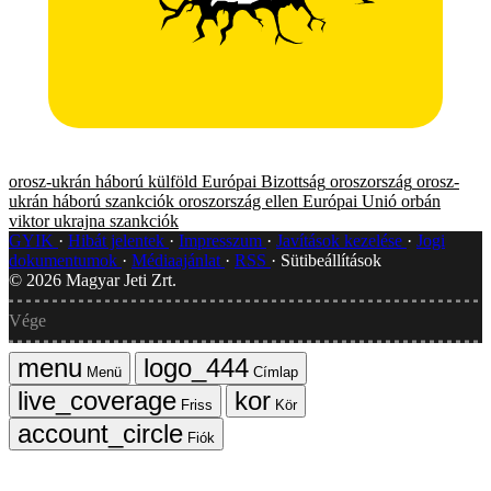
orosz-ukrán háború
külföld
Európai Bizottság
oroszország
orosz-
ukrán háború
szankciók oroszország ellen
Európai Unió
orbán
viktor
ukrajna
szankciók
GYIK
Hibát jelentek
Impresszum
Javítások kezelése
Jogi
dokumentumok
Médiaajánlat
RSS
Sütibeállítások
©
2026
Magyar Jeti Zrt.
Vége
Menü
Címlap
Friss
Kör
Fiók