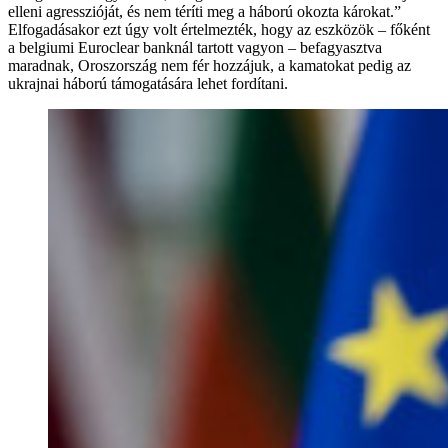
elleni agresszióját, és nem téríti meg a háború okozta károkat.”
Elfogadásakor ezt úgy volt értelmezték, hogy az eszközök – főként
a belgiumi Euroclear banknál tartott vagyon – befagyasztva
maradnak, Oroszország nem fér hozzájuk, a kamatokat pedig az
ukrajnai háború támogatására lehet fordítani.