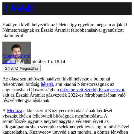
Hatályon kívül helyezték az ítéletet, így egyelőre mégsem adják ki
Németországnak az Északi Áramlat felrobbantásával gyanúsított
ukrán férfit
Molnár Kristóf
külföld
2025. október 15. 18:14
Megosztás
Az olasz semmítőszék hatályon kívül helyezte a bolognai
fellebbviteli bíróság
ítéletét
, ami kiadná Németországnak az
augusztusban Olaszországban
őrizetbe vett Szerhij Kuznyecovot
,
akit az Északi Áramlat gázvezeték 2022-es felrobbantásában való
részvétellel gyanúsítanak.
A
Meduza
cikke szerint Kuznyecov kiadatásának kérdését
visszaküldték a fellebviteli bíróságnak megfontolásra. A
semmítőszék ugyanis helybenhagyta a védelem érveit az
elfogatóparancsban szereplő cselekmények téves jogi minősítésével
kapcsolatban. Kuznyecov ügyvédje azt mondta, a döntés fényében