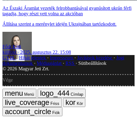
Az Északi Áramlat vezeték felrobbantásával gyanúsított ukrán férfi
tagadja, hogy részt vett volna az akcióban
Állítása szerint a merénylet idején Ukrajnában tartózkodott.
Fődi Kitti
külföld
2025. augusztus 22. 15:08
GYIK
Hibát jelentek
Impresszum
Javítások kezelése
Jogi
dokumentumok
Médiaajánlat
RSS
Sütibeállítások
©
2026
Magyar Jeti Zrt.
Vége
Menü
Címlap
Friss
Kör
Fiók