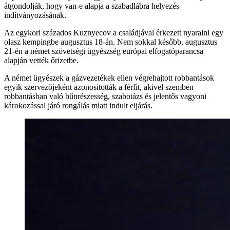
átgondolják, hogy van-e alapja a szabadlábra helyezés
indítványozásának.
Az egykori százados Kuznyecov a családjával érkezett nyaralni egy
olasz kempingbe augusztus 18-án. Nem sokkal később, augusztus
21-én a német szövetségi ügyészség európai elfogatóparancsa
alapján vették őrizetbe.
A német ügyészek a gázvezetékek ellen végrehajtott robbantások
egyik szervezőjeként azonosították a férfit, akivel szemben
robbantásban való bűnrészesség, szabotázs és jelentős vagyoni
károkozással járó rongálás miatt indult eljárás.