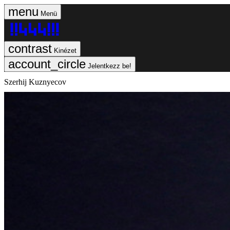
Menü
Kinézet
Jelentkezz be!
Szerhij Kuznyecov