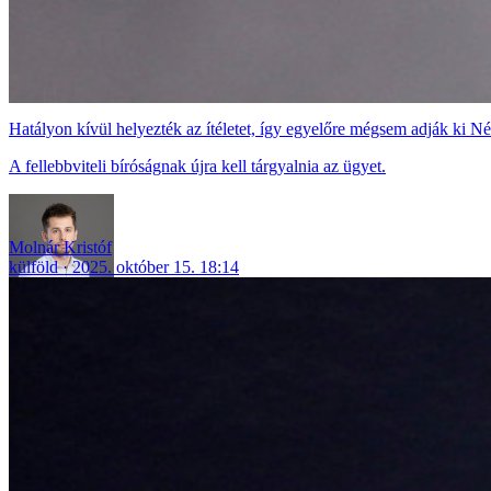
Hatályon kívül helyezték az ítéletet, így egyelőre mégsem adják ki N
A fellebbviteli bíróságnak újra kell tárgyalnia az ügyet.
Molnár Kristóf
külföld
2025. október 15. 18:14