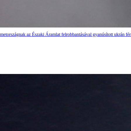
émetországnak az Északi Áramlat felrobbantásával gyanúsított ukrán férf