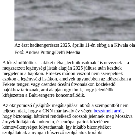
Az észt haditengerészet 2025. április 11-én elfogja a Kiwala olaj
Fotó
:
Andres Putting/Delfi Meedia
A létszámfölöttiek – akiket néha „technikusoknak” is neveznek – a
megszerzett legénységi listák alapján 2025 júliusa után kezdtek
megjelenni a hajókon. Érdekes módon viszont nem szerepelnek
azokon a legénységi listákon, amelyek ugyanebben az időszakban a
Fekete-tengeri vagy csendes-óceáni útvonalakon közlekedő
hajókhoz tartoznak, ami alapján úgy tűnik, hogy jelenlétük
kifejezetten a Balti-tengerre koncentrálódik.
Az oknyomozó újságírók megállapításai abból a szempontból nem
teljesen újak, hogy a CNN már tavaly év végén
beszámolt arról
,
hogy biztonsági háttérrel rendelkező oroszok jelennek meg Moszkva
árnyékflottájának tankerein, és európai partok közelében
kémtevékenységet folytathatnak, így inkább bizonyítékot
szolgáltatnak a nyugati hírszerző szolgálatok korábbi