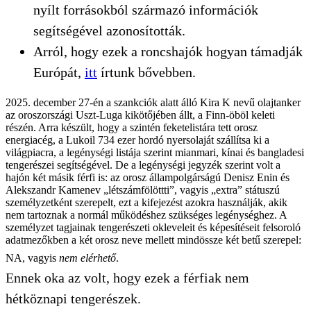
nyílt forrásokból származó információk
segítségével azonosították.
Arról, hogy ezek a roncshajók hogyan támadják
Európát,
itt
írtunk bővebben.
2025. december 27-én a szankciók alatt álló Kira K nevű olajtanker
az oroszországi Uszt-Luga kikötőjében állt, a Finn-öböl keleti
részén. Arra készült, hogy a szintén feketelistára tett orosz
energiacég, a Lukoil 734 ezer hordó nyersolaját szállítsa ki a
világpiacra, a legénységi listája szerint mianmari, kínai és bangladesi
tengerészei segítségével. De a legénységi jegyzék szerint volt a
hajón két másik férfi is: az orosz állampolgárságú Denisz Enin és
Alekszandr Kamenev „létszámfölöttti”, vagyis „extra” státuszú
személyzetként szerepelt, ezt a kifejezést azokra használják, akik
nem tartoznak a normál működéshez szükséges legénységhez. A
személyzet tagjainak tengerészeti okleveleit és képesítéseit felsoroló
adatmezőkben a két orosz neve mellett mindössze két betű szerepel:
NA, vagyis
nem elérhető
.
Ennek oka az volt, hogy ezek a férfiak nem
hétköznapi tengerészek.