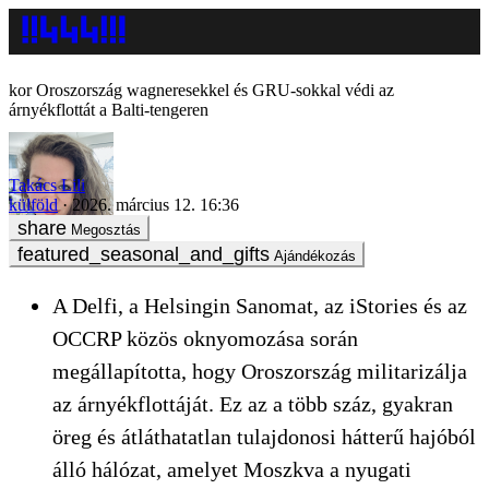
Oroszország wagneresekkel és GRU-sokkal védi az
árnyékflottát a Balti-tengeren
Takács Lili
külföld
2026. március 12. 16:36
Megosztás
Ajándékozás
A Delfi, a Helsingin Sanomat, az iStories és az
OCCRP közös oknyomozása során
megállapította, hogy Oroszország militarizálja
az árnyékflottáját. Ez az a több száz, gyakran
öreg és átláthatatlan tulajdonosi hátterű hajóból
álló hálózat, amelyet Moszkva a nyugati