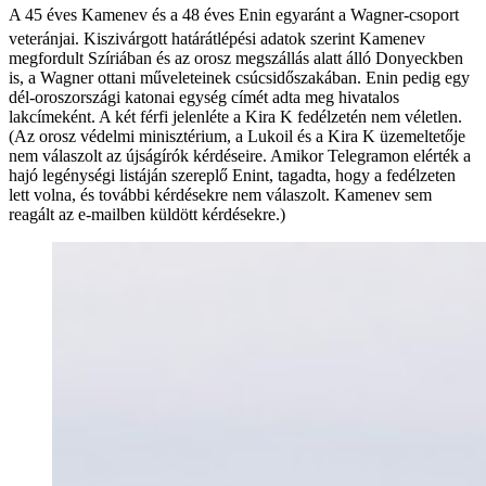
A 45 éves Kamenev és a 48 éves Enin egyaránt a Wagner-csoport
veteránjai. Kiszivárgott határátlépési adatok szerint Kamenev
megfordult Szíriában és az orosz megszállás alatt álló Donyeckben
is, a Wagner ottani műveleteinek csúcsidőszakában. Enin pedig egy
dél-oroszországi katonai egység címét adta meg hivatalos
lakcímeként. A két férfi jelenléte a Kira K fedélzetén nem véletlen.
(Az orosz védelmi minisztérium, a Lukoil és a Kira K üzemeltetője
nem válaszolt az újságírók kérdéseire. Amikor Telegramon elérték a
hajó legénységi listáján szereplő Enint, tagadta, hogy a fedélzeten
lett volna, és további kérdésekre nem válaszolt. Kamenev sem
reagált az e-mailben küldött kérdésekre.)