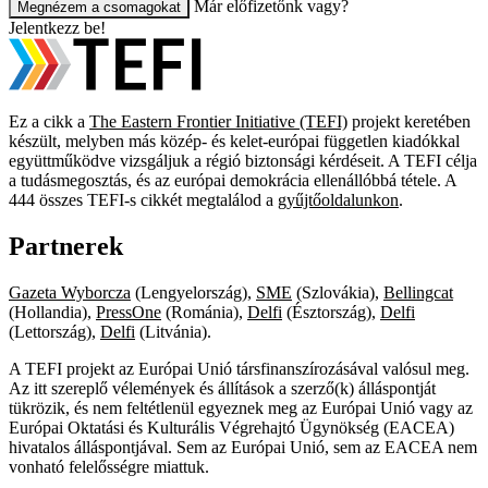
Már előfizetőnk vagy?
Megnézem a csomagokat
Jelentkezz be!
Ez a cikk a
The Eastern Frontier Initiative (TEFI)
projekt keretében
készült, melyben más közép- és kelet-európai független kiadókkal
együttműködve vizsgáljuk a régió biztonsági kérdéseit. A TEFI célja
a tudásmegosztás, és az európai demokrácia ellenállóbbá tétele. A
444 összes TEFI-s cikkét megtalálod a
gyűjtőoldalunkon
.
Partnerek
Gazeta Wyborcza
(Lengyelország),
SME
(Szlovákia),
Bellingcat
(Hollandia),
PressOne
(Románia),
Delfi
(Észtország),
Delfi
(Lettország),
Delfi
(Litvánia).
A TEFI projekt az Európai Unió társfinanszírozásával valósul meg.
Az itt szereplő vélemények és állítások a szerző(k) álláspontját
tükrözik, és nem feltétlenül egyeznek meg az Európai Unió vagy az
Európai Oktatási és Kulturális Végrehajtó Ügynökség (EACEA)
hivatalos álláspontjával. Sem az Európai Unió, sem az EACEA nem
vonható felelősségre miattuk.