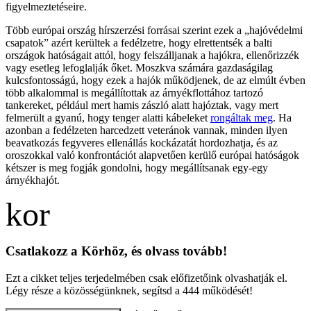
figyelmeztetéseire.
Több európai ország hírszerzési forrásai szerint ezek a „hajóvédelmi
csapatok” azért kerültek a fedélzetre, hogy elrettentsék a balti
országok hatóságait attól, hogy felszálljanak a hajókra, ellenőrizzék
vagy esetleg lefoglalják őket. Moszkva számára gazdaságilag
kulcsfontosságú, hogy ezek a hajók működjenek, de az elmúlt évben
több alkalommal is megállítottak az árnyékflottához tartozó
tankereket, például mert hamis zászló alatt hajóztak, vagy mert
felmerült a gyanú, hogy tenger alatti kábeleket
rongáltak meg
. Ha
azonban a fedélzeten harcedzett veteránok vannak, minden ilyen
beavatkozás fegyveres ellenállás kockázatát hordozhatja, és az
oroszokkal való konfrontációt alapvetően kerülő európai hatóságok
kétszer is meg fogják gondolni, hogy megállítsanak egy-egy
árnyékhajót.
Csatlakozz a Körhöz, és olvass tovább!
Ezt a cikket teljes terjedelmében csak előfizetőink olvashatják el.
Légy része a közösségünknek, segítsd a 444 működését!