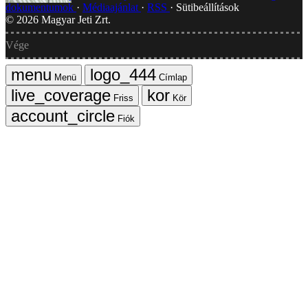
dokumentumok
Médiaajánlat
RSS
Sütibeállítások
©
2026
Magyar Jeti Zrt.
Vége
Menü
Címlap
Friss
Kör
Fiók