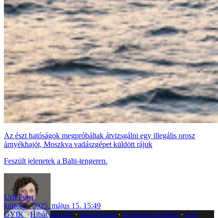
Az észt hatóságok megpróbáltak átvizsgálni egy illegális orosz
árnyékhajót, Moszkva vadászgépet küldött rájuk
Feszült jelenetek a Balti-tengeren.
Urfi Péter
külföld
2025. május 15. 15:49
GYIK
Hibát jelentek
Impresszum
Javítások kezelése
Jogi