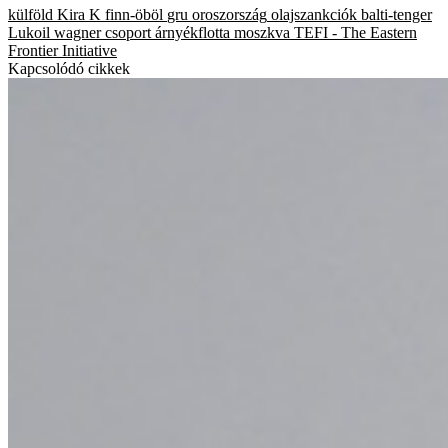
külföld
Kira K
finn-öböl
gru
oroszország
olajszankciók
balti-tenger
Lukoil
wagner csoport
árnyékflotta
moszkva
TEFI - The Eastern
Frontier Initiative
Kapcsolódó cikkek