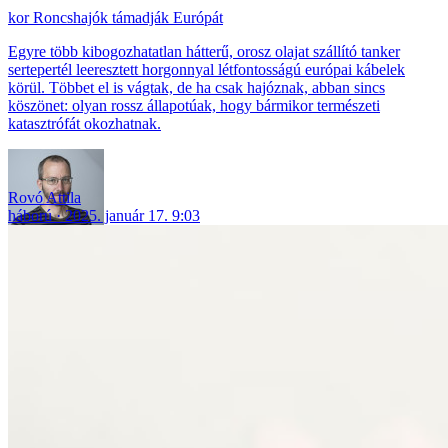
Roncshajók támadják Európát
Egyre több kibogozhatatlan hátterű, orosz olajat szállító tanker
sertepertél leeresztett horgonnyal létfontosságú európai kábelek
körül. Többet el is vágtak, de ha csak hajóznak, abban sincs
köszönet: olyan rossz állapotúak, hogy bármikor természeti
katasztrófát okozhatnak.
Rovó Attila
háború
2025. január 17. 9:03