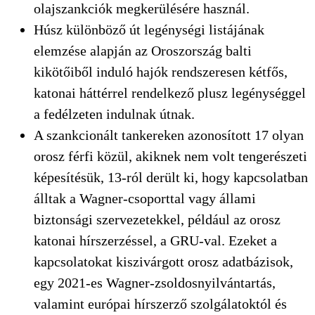
olajszankciók megkerülésére használ.
Húsz különböző út legénységi listájának
elemzése alapján az Oroszország balti
kikötőiből induló hajók rendszeresen kétfős,
katonai háttérrel rendelkező plusz legénységgel
a fedélzeten indulnak útnak.
A szankcionált tankereken azonosított 17 olyan
orosz férfi közül, akiknek nem volt tengerészeti
képesítésük, 13-ról derült ki, hogy kapcsolatban
álltak a Wagner-csoporttal vagy állami
biztonsági szervezetekkel, például az orosz
katonai hírszerzéssel, a GRU-val. Ezeket a
kapcsolatokat kiszivárgott orosz adatbázisok,
egy 2021-es Wagner-zsoldosnyilvántartás,
valamint európai hírszerző szolgálatoktól és