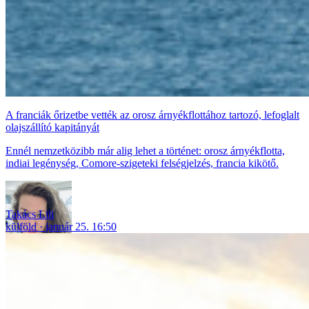
A franciák őrizetbe vették az orosz árnyékflottához tartozó, lefoglalt
olajszállító kapitányát
Ennél nemzetközibb már alig lehet a történet: orosz árnyékflotta,
indiai legénység, Comore-szigeteki felségjelzés, francia kikötő.
Takács Lili
külföld
január 25. 16:50