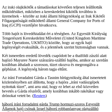
Az iraki olajkikötők a támadásokat követően teljesen leállították
működésüket, miközben a kereskedelmi kikötők továbbra is
üzemelnek – közölte az iraki állami hírügynökség az Irak Kikötői
Főigazgatóságát működtető állami General Company for Ports of
Iraq (GCPI) vezetőjére hivatkozva.
Több hajót is lövedéktalálat ért a térségben. Az Egyesült Királyság
Tengerészeti Kereskedelmi Műveletei (United Kingdom Maritime
Trade Operations, UKMTO) közölte, hogy az egyik hajó
legénységét evakuálták, és a jelentések szerint biztonságban vannak.
Két ismeretlen eredetű lövedék csapódott be a thaiföldi zászló alatt
hajózó Mayuree Naree szárazáru-szállító hajóba, amikor az szerdán
korábban áthaladt a szoroson, tüzet okozva és megrongálva a
gépházat. A legénység három tagja eltűnt.
Az iráni Forradalmi Gárda a Tasnim hírügynökség által ismertetett
közleményében azt állította, hogy a hajóra „iráni vadászgépek
nyitottak tüzet”, ami arra utal, hogy ez lehet az első közvetlen
bevetés a Gárda részéről, amely korábban inkább rakétákat vagy
drónokat vetett be. (
Reuters
)
háború
iráni forradalmi gárda
Trump
hormuzi-szoros
Egyesült
Államok
hajó
csónak
Izrael
háború
robbanóanyag
olajszállító