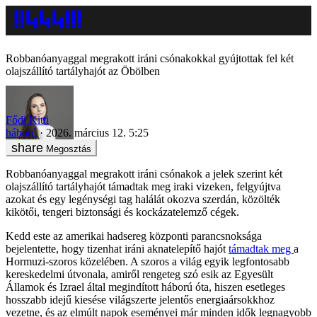
Robbanóanyaggal megrakott iráni csónakokkal gyújtottak fel két
olajszállító tartályhajót az Öbölben
Fődi Kitti
háború
2026. március 12. 5:25
Megosztás
Robbanóanyaggal megrakott iráni csónakok a jelek szerint két
olajszállító tartályhajót támadtak meg iraki vizeken, felgyújtva
azokat és egy legénységi tag halálát okozva szerdán, közölték
kikötői, tengeri biztonsági és kockázatelemző cégek.
Kedd este az amerikai hadsereg központi parancsnoksága
bejelentette, hogy tizenhat iráni aknatelepítő hajót
támadtak meg
a
Hormuzi-szoros közelében. A szoros a világ egyik legfontosabb
kereskedelmi útvonala, amiről rengeteg szó esik az Egyesült
Államok és Izrael által megindított háború óta, hiszen esetleges
hosszabb idejű kiesése világszerte jelentős energiaársokkhoz
vezetne, és az elmúlt napok eseményei már minden idők legnagyobb