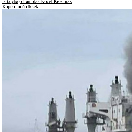
tartályhajó
Irán
öböl
Közel-Kelet
irak
Kapcsolódó cikkek