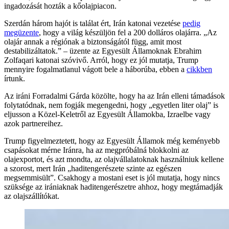
ingadozását hozták a kőolajpiacon.
Szerdán három hajót is találat ért, Irán katonai vezetése
pedig
megüzente
, hogy a világ készüljön fel a 200 dolláros olajárra. „Az
olajár annak a régiónak a biztonságától függ, amit most
destabilizáltatok.” – üzente az Egyesült Államoknak Ebrahim
Zolfaqari katonai szóvivő. Arról, hogy ez jól mutatja, Trump
mennyire fogalmatlanul vágott bele a háborúba, ebben a
cikkben
írtunk.
Az iráni Forradalmi Gárda közölte, hogy ha az Irán elleni támadások
folytatódnak, nem fogják megengedni, hogy „egyetlen liter olaj” is
eljusson a Közel-Keletről az Egyesült Államokba, Izraelbe vagy
azok partnereihez.
Trump figyelmeztetett, hogy az Egyesült Államok még keményebb
csapásokat mérne Iránra, ha az megpróbálná blokkolni az
olajexportot, és azt mondta, az olajvállalatoknak használniuk kellene
a szorost, mert Irán „haditengerészete szinte az egészen
megsemmisült”. Csakhogy a mostani eset is jól mutatja, hogy nincs
szüksége az irániaknak haditengerészetre ahhoz, hogy megtámadják
az olajszállítókat.