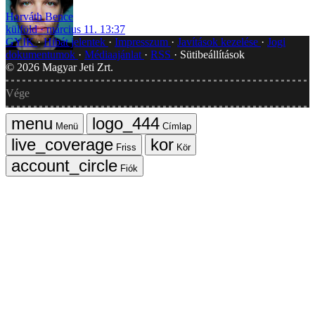
Horváth Bence
külföld
március 11. 13:37
GYIK
Hibát jelentek
Impresszum
Javítások kezelése
Jogi
dokumentumok
Médiaajánlat
RSS
Sütibeállítások
©
2026
Magyar Jeti Zrt.
Vége
Menü
Címlap
Friss
Kör
Fiók