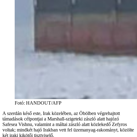
Fotó
:
HANDOUT/AFP
A szerdán késő este, Irak közelében, az Öbölben végrehajtott
támadások célpontjai a Marshall-szigeteki zászló alatt hajózó
Safesea Vishnu, valamint a máltai zászló alatt közlekedő Zefyros
voltak; mindkét hajó Irakban vett fel üzemanyag-rakományt, közölte
két iraki kikötői tisztviselő.