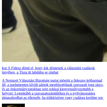
A Fidesz dönti el, hogy kik döntenek a választási csalások
ügyében, a Tisza itt labdába se rúghat
A Nemzeti Választási Bizottság tagjai mögött a fideszes kétharmad
áll, a parlamenten kívüli pártok megbízottjának szavazati joga sincs,
és az önkormányzatokban sem sokkal kiegyensúlyozottabb a
helyzet. Leginkább a szavazatszámlálókra és a nyilvánosságra
támaszkodhat az ellenzék, ha trükközésre vagy csalásra kerülne sor.