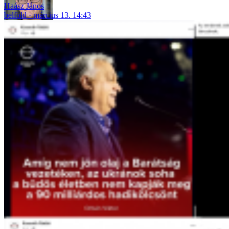
Haász János
belföld
március 13. 14:43