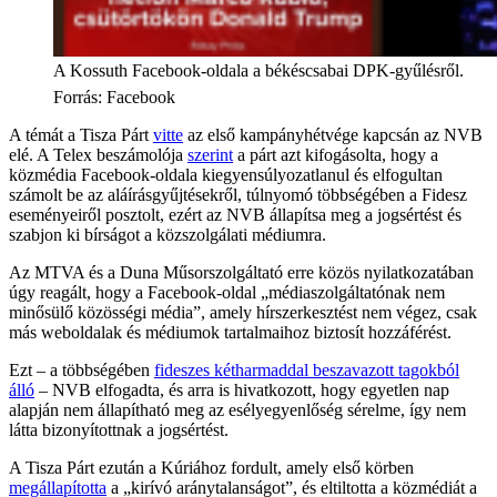
A Kossuth Facebook-oldala a békéscsabai DPK-gyűlésről.
Forrás
:
Facebook
A témát a Tisza Párt
vitte
az első kampányhétvége kapcsán az NVB
elé. A Telex beszámolója
szerint
a párt azt kifogásolta, hogy a
közmédia Facebook-oldala kiegyensúlyozatlanul és elfogultan
számolt be az aláírásgyűjtésekről, túlnyomó többségében a Fidesz
eseményeiről posztolt, ezért az NVB állapítsa meg a jogsértést és
szabjon ki bírságot a közszolgálati médiumra.
Az MTVA és a Duna Műsorszolgáltató erre közös nyilatkozatában
úgy reagált, hogy a Facebook-oldal „médiaszolgáltatónak nem
minősülő közösségi média”, amely hírszerkesztést nem végez, csak
más weboldalak és médiumok tartalmaihoz biztosít hozzáférést.
Ezt – a többségében
fideszes kétharmaddal beszavazott tagokból
álló
– NVB elfogadta, és arra is hivatkozott, hogy egyetlen nap
alapján nem állapítható meg az esélyegyenlőség sérelme, így nem
látta bizonyítottnak a jogsértést.
A Tisza Párt ezután a Kúriához fordult, amely első körben
megállapította
a „kirívó aránytalanságot”, és eltiltotta a közmédiát a