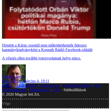
Döntött a Kúria: ezentúl nem működtethetnék fideszes
kampánykiadványként a Kossuth Rádió Facebook-oldalát
A végzés ellen további jogorvoslatnak helye nincs.
Gazda Albert
POLITIKA
március 4. 19:11
GYIK
Hibát jelentek
Impresszum
Javítások kezelése
Jogi
dokumentumok
Médiaajánlat
RSS
Sütibeállítások
©
2026
Magyar Jeti Zrt.
Vége