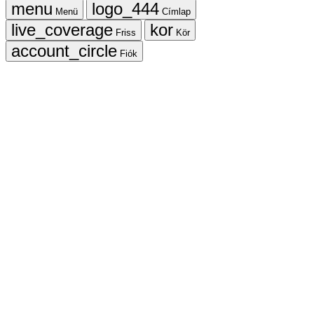
Menü
Címlap
Friss
Kör
Fiók