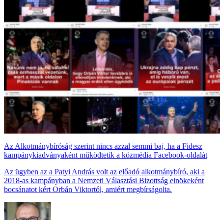
Az Alkotmánybíróság szerint nincs azzal semmi baj, ha a Fidesz
kampánykiadványaként működtetik a közmédia Facebook-oldalát
Az ügyben az a Patyi András volt az előadó alkotmánybíró, aki a
2018-as kampányban a Nemzeti Választási Bizottság elnökeként
bocsánatot kért Orbán Viktortól, amiért megbírságolta.