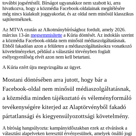
további jogsértéstől. Bírságot ugyanakkor nem szabott ki, arra
hivatkozva, hogy a közmédia Facebook-oldalainak megítélésére
még nincs kialakult joggyakorlat, és az oldal nem minősül klasszikus
sajtóterméknek.
Az MTVA ezután az Alkotmánybírósághoz fordult, amely 2026.
március 13-án
megsemmisítette
a Kúria döntését. Az indoklás szerint
a közmédia Facebook-oldala nem minősül médiaszolgáltatásnak.
Ebből fakadóan azon a felületen a médiaszolgáltatásokra vonatkozó
követelményeket, például a választási törvényben foglalt
esélyegyenlőség elvét azon nem kell betartani.
A Kúria ezért újra megvizsgálta az ügyet.
Mostani döntésében arra jutott, hogy bár a
Facebook-oldal nem minősül médiaszolgáltatásnak,
a közmédia minden tájékoztató és véleményformáló
tevékenységére kiterjed az Alaptörvényből fakadó
pártatlansági és kiegyensúlyozottsági követelmény.
A bíróság hangsúlyozta: kampányidőszakban ezek az elvárások a
választási alapelveken keresztül érvényesülnek, amelyek önálló jogi