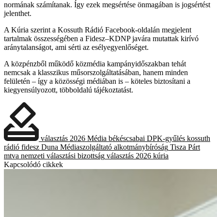
normának számítanak. Így ezek megsértése önmagában is jogsértést
jelenthet.
A Kúria szerint a Kossuth Rádió Facebook-oldalán megjelent
tartalmak összességében a Fidesz–KDNP javára mutattak kirívó
aránytalanságot, ami sérti az esélyegyenlőséget.
A közpénzből működő közmédia kampányidőszakban tehát
nemcsak a klasszikus műsorszolgáltatásában, hanem minden
felületén – így a közösségi médiában is – köteles biztosítani a
kiegyensúlyozott, többoldalú tájékoztatást.
választás 2026
Média
békéscsabai DPK-gyűlés
kossuth
rádió
fidesz
Duna Médiaszolgáltató
alkotmánybíróság
Tisza Párt
mtva
nemzeti választási bizottság
választás 2026
kúria
Kapcsolódó cikkek