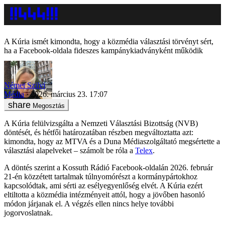
A Kúria ismét kimondta, hogy a közmédia választási törvényt sért,
ha a Facebook-oldala fideszes kampánykiadványként működik
Német Szilvi
Média
2026. március 23. 17:07
Megosztás
A Kúria felülvizsgálta a Nemzeti Választási Bizottság (NVB)
döntését, és hétfői határozatában részben megváltoztatta azt:
kimondta, hogy az MTVA és a Duna Médiaszolgáltató megsértette a
választási alapelveket – számolt be róla a
Telex
.
A döntés szerint a Kossuth Rádió Facebook-oldalán 2026. február
21-én közzétett tartalmak túlnyomórészt a kormánypártokhoz
kapcsolódtak, ami sérti az esélyegyenlőség elvét. A Kúria ezért
eltiltotta a közmédia intézményeit attól, hogy a jövőben hasonló
módon járjanak el. A végzés ellen nincs helye további
jogorvoslatnak.